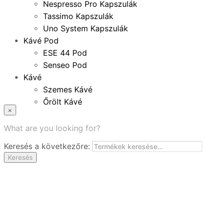
Nespresso Pro Kapszulák
Tassimo Kapszulák
Uno System Kapszulák
Kávé Pod
ESE 44 Pod
Senseo Pod
Kávé
Szemes Kávé
Őrölt Kávé
×
Specialitások
Instant Kávé
What are you looking for?
Instant Italok
Keresés a következőre:
Zacskó Tea
Keresés
Tartozékok
Ajánlatok