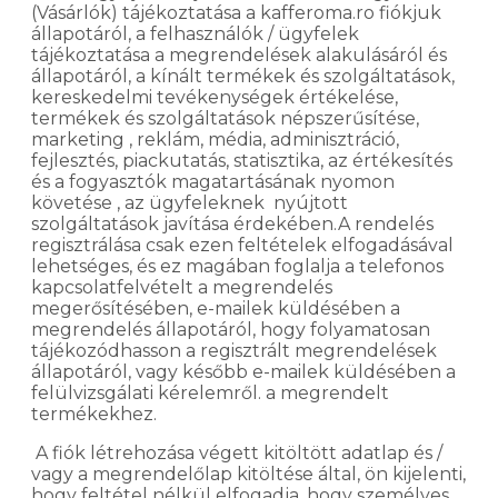
(Vásárlók) tájékoztatása a kafferoma.ro fiókjuk
állapotáról, a felhasználók / ügyfelek
tájékoztatása a megrendelések alakulásáról és
állapotáról, a kínált termékek és szolgáltatások,
kereskedelmi tevékenységek értékelése,
termékek és szolgáltatások népszerűsítése,
marketing , reklám, média, adminisztráció,
fejlesztés, piackutatás, statisztika, az értékesítés
és a fogyasztók magatartásának nyomon
követése , az ügyfeleknek nyújtott
szolgáltatások javítása érdekében.A rendelés
regisztrálása csak ezen feltételek elfogadásával
lehetséges, és ez magában foglalja a telefonos
kapcsolatfelvételt a megrendelés
megerősítésében, e-mailek küldésében a
megrendelés állapotáról, hogy folyamatosan
tájékozódhasson a regisztrált megrendelések
állapotáról, vagy később e-mailek küldésében a
felülvizsgálati kérelemről. a megrendelt
termékekhez.
A fiók létrehozása végett kitöltött adatlap és /
vagy a megrendelőlap kitöltése által, ön kijelenti,
hogy feltétel nélkül elfogadja, hogy személyes