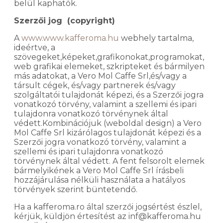
belül kaphatók.
Szerzői jog (copyright)
A
www.www.kafferoma.hu
webhely tartalma,
ideértve, a
szövegeket,képeket,grafikonokat,programokat,
web grafikai elemeket, szkripteket és bármilyen
más adatokat, a Vero Mol Caffe Srl,és/vagy a
társult cégek, és/vagy partnerek és/vagy
szolgáltatói tulajdonát képezi, és a Szerzői jogra
vonatkozó törvény, valamint a szellemi és ipari
tulajdonra vonatkozó törvénynek által
védett.Kombinációjuk (weboldal design) a Vero
Mol Caffe Srl kizárólagos tulajdonát képezi és a
Szerzői jogra vonatkozó törvény, valamint a
szellemi és ipari tulajdonra vonatkozó
törvénynek által védett. A fent felsorolt ​​elemek
bármelyikének a Vero Mol Caffe Srl írásbeli
hozzájárulása nélküli használata a hatályos
törvények szerint büntetendő.
Ha a kafferoma.ro által szerzői jogsértést észlel,
kérjük, küldjön értesítést az inf@kafferoma.hu