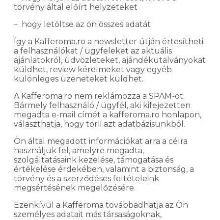
törvény által előírt helyzeteket
– hogy letöltse az ön összes adatát
Így a Kafferoma.ro a newsletter útján értesítheti
a felhasználókat / ügyfeleket az aktuális
ajánlatokról, üdvözleteket, ajándékutalványokat
küldhet, review kérelmeket vagy egyéb
különleges üzeneteket küldhet.
A Kafferoma.ro nem reklámozza a SPAM-ot.
Bármely felhasználó / ügyfél, aki kifejezetten
megadta e-mail címét a kafferoma.ro honlapon,
választhatja, hogy törli azt adatbázisunkból.
Ön által megadott információkat arra a célra
használjuk fel, amelyre megadta,
szolgáltatásaink kezelése, támogatása és
értékelése érdekében, valamint a biztonság, a
törvény és a szerződéses feltételeink
megsértésének megelőzésére.
Ezenkívül a Kafferoma továbbadhatja az Ön
személyes adatait más társaságoknak,