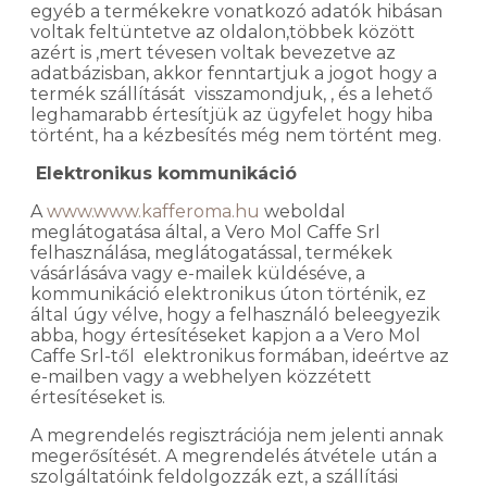
egyéb a termékekre vonatkozó adatók hibásan
voltak feltüntetve az oldalon,többek között
azért is ,mert tévesen voltak bevezetve az
adatbázisban, akkor fenntartjuk a jogot hogy a
termék szállítását visszamondjuk, , és a lehető
leghamarabb értesítjük az ügyfelet hogy hiba
történt, ha a kézbesítés még nem történt meg.
Elektronikus kommunikáció
A
www.www.kafferoma.hu
weboldal
meglátogatása által, a Vero Mol Caffe Srl
felhasználása, meglátogatással, termékek
vásárlásáva vagy e-mailek küldéséve, a
kommunikáció elektronikus úton történik, ez
által úgy vélve, hogy a felhasználó beleegyezik
abba, hogy értesítéseket kapjon a a Vero Mol
Caffe Srl-től elektronikus formában, ideértve az
e-mailben vagy a webhelyen közzétett
értesítéseket is.
A megrendelés regisztrációja nem jelenti annak
megerősítését. A megrendelés átvétele után a
szolgáltatóink feldolgozzák ezt, a szállítási