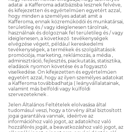
adatai a Kafferoma adatbázisba lesznek felvéve,
és kifejezetten és egyértelműen egyetért azzal,
hogy minden a személyes adatait amit a
Kafferoma, ennak közreműködői és munkatársai,
területileg és / vagy ideiglenesen tárolnak,
használnak és dolgoznak fel területileg és / vagy
ideiglenesen, a következő tevékenységek
elvégzése végett, például kereskedelmi
tevékenységek, a termékek és szolgáltatások
promóciója, marketing, reklámozás, a média ,
adminisztráció, fejlesztés, piackutatás, statisztika,
eladások nyomon követése és a fogyasztó
viselkedése. Ön kifejezetten és egyértelműen
egyetért azzal, hogy az ilyen személyes adatokat
a Kafferoma továbbadhatja ( leányvállalatainak,
valamint más belföldi vagy külföldi
szervezeteknek .
Jelen Általános Feltételek elolvasása által
tudomásul veszi, hogy a törvény által biztosított
jogai garantálva vannak, ideértve az
információhoz való jogot, az adatokhoz való
hozzáférés jogát, a beavatkozáshoz való jogot, az