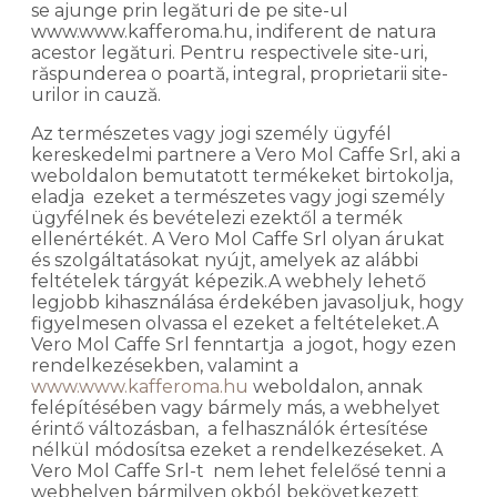
se ajunge prin legături de pe site-ul
www.www.kafferoma.hu, indiferent de natura
acestor legături. Pentru respectivele site-uri,
răspunderea o poartă, integral, proprietarii site-
urilor in cauză.
Az természetes vagy jogi személy ügyfél
kereskedelmi partnere a Vero Mol Caffe Srl, aki a
weboldalon bemutatott termékeket birtokolja,
eladja ezeket a természetes vagy jogi személy
ügyfélnek és bevételezi ezektől a termék
ellenértékét. A Vero Mol Caffe Srl olyan árukat
és szolgáltatásokat nyújt, amelyek az alábbi
feltételek tárgyát képezik.A webhely lehető
legjobb kihasználása érdekében javasoljuk, hogy
figyelmesen olvassa el ezeket a feltételeket.A
Vero Mol Caffe Srl fenntartja a jogot, hogy ezen
rendelkezésekben, valamint a
www.www.kafferoma.hu
weboldalon, annak
felépítésében vagy bármely más, a webhelyet
érintő változásban, a felhasználók értesítése
nélkül módosítsa ezeket a rendelkezéseket. A
Vero Mol Caffe Srl-t nem lehet felelősé tenni a
webhelyen bármilyen okból bekövetkezett