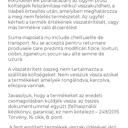
elküldésének pillanatában) az ügyfél plusz
költségek felszámítása nélkül visszaküldheti, a
írásbeli értesítés után, amelyben meghatározza
a meg nem felelés természetét. Az ügyfél
kérheti a termék értékének visszatérítését, vagy
más termékre való átcserélést.
Suma inapoiată nu include cheltuielile de
transport. Nu se acceptă pentru returnare
produsele care prezintă modificări fizice, lovituri,
ciobiri, zgarieturi, șocuri sau alte semne de
uzură.
A visszatérített összeg nem tartalmazza a
szállítási költségeket. Nem vesszük vissza azokat
a termékeket amelyek rongálodva, karcolva,
elkopva vannak.
Javasoljuk, hogy a termékeket az eredeti
csomagolásban küldjék vissza az összes
dokumentummal együtt (felhasználói
kézikönyv, garancia), ez nem kötelező – 249/2015
Törvény, 16. cikk, 8. pont.
A fent említett termékek visszaküldésével járó