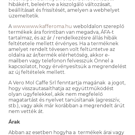
hibákért, beleértve a kiszolgáló változásait,
beállításait és frissítését, amelyen a webhelyet
üzemeltetik.
A
www.www.kafferoma.hu
weboldalon szereplő
termékek ára forintban van megadva, ÁFA-t
tartalmaz, és az ár / rendelkezésre állás hibák
feltétetele mellett érvényes. Ha a terméknek
amelyet rendelt tévesen volt feltüntetve az
oldalra az ár/termék elérhetőség, akkor e-
mailben vagy telefonon felvesszük Önnel a
kapcsolatot, hogy érvényesítsük a megrendelést
az új feltételek mellett.
A Vero Mol Caffe Srl fenntartja magának a jogot,
hogy visszautasaíthatja az együttműködést
olyan ügyfelekkel, akik nem megfelelő
magatartást és nyelvet tanúsítanak (agresszív,
stb.), vagy akik már korábban a megrendelt árút
nem vették át.
Árak
Abban az esetben hogyha a termékek árai vagy