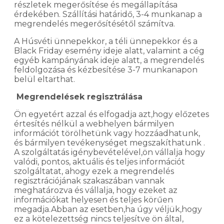
részletek megerősítése és megállapítása
érdekében. Szállítási határidő, 3-4 munkanap a
megrendelés megerősítésétől számítva.
A Húsvéti ünnepekkor, a téli ünnepekkor és a
Black Friday esemény ideje alatt, valamint a cég
egyéb kampányának ideje alatt, a megrendelés
feldolgozása és kézbesítése 3-7 munkanapon
belül eltarthat.
Megrendelések regisztrálása
Ön egyetért azzal és elfogadja azt,hogy előzetes
értesítés nélkül a webhelyen bármilyen
információt törölhetünk vagy hozzáadhatunk,
és bármilyen tevékenységet megszakíthatunk .
A szolgáltatás igénybevételével,ön vállalja hogy
valódi, pontos, aktuális és teljes információt
szolgáltatat, ahogy ezek a megrendelés
regisztrációjának szakaszában vannak
meghatározva és vállalja, hogy ezeket az
információkat helyesen és teljes körűen
megadja.Abban az esetben,ha úgy véljük,hogy
ez a kötelezettség nincs teljesítve ön által,