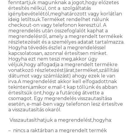
fenntartjuk magunknak a jogot,hogy előzetes
értesítés nélkül, önt a szolgáltatás
igénybevételétől,meghatározott vagy korlátlan
ideig letiltsuk.Terméket rendelhet nálunk
checkout-on vagy telefonon keresztül. A
megrendelés után összefoglalót kaphat a
megrendelésről, amely a megrendelt termékek
részletezését és a személyes adatait tartalmazza.
Hogyha tévedés észlel a megrendeléssel
kapcsolatosan, azonnal értesítsen minket.
Hogyha ezt nem teszi meg,akkor úgy
véljük,hogy alfogadja a megrendelt termékre
vonatkozó részletezést(árat,terméket,szállítási
dátumot vagy számlázást) ahogy ezek le van
irva.A megrendelést akkor kell elfogadottnak
tekinteni,amikor e.mail-t kap tőllünk és abban
értesítsűk önt,hogy a futárcég átvette a
csomagot. Egy megrendelés visszautasítása
esetén, e-mail-ben vagy telefonon lesz értesítve
a visszautasítás okaról.
Visszautasíthatjuk a megrendelést,hogyha:
– nincs a raktárban a megrendelt termék