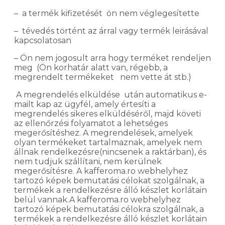
– a termék kifizetését ön nem véglegesítette
– tévedés történt az árral vagy termék leirásával
kapcsolatosan
– Ön nem jogosult arra hogy terméket rendeljen
meg (Ön korhatár alatt van, régebb, a
megrendelt termékeket nem vette át stb.)
A megrendelés elküldése után automatikus e-
mailt kap az ügyfél, amely értesíti a
megrendelés sikeres elküldéséről, majd követi
az ellenőrzési folyamatot a lehetséges
megerősítéshez. A megrendelések, amelyek
olyan termékeket tartalmaznak, amelyek nem
állnak rendelkezésre(nincsenek a raktárban), és
nem tudjuk szállítani, nem kerülnek
megerősítésre. A kafferoma.ro webhelyhez
tartozó képek bemutatási célokat szolgálnak, a
termékek a rendelkezésre álló készlet korlátain
belül vannak.A kafferoma.ro webhelyhez
tartozó képek bemutatási célokra szolgálnak, a
termékek a rendelkezésre álló készlet korlátain