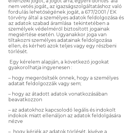
ellenzéki jogot, a jogot arra, egyéni döntés alá
nem vetés jogát,, az igazságszolgáltatáshoz való
fordulás lehetőségének jogát, a 677/2001 / EK
törvény által a személyes adatok feldolgozása és
az adatok szabad áramlása tekintetében a
személyek védelméről biztosított jogainak
megsértése esetén. Ugyanakkor joga van
tiltakozni személyes adatainak feldolgozása
ellen, és kérheti azok teljes vagy egy részbeni
törlését.
Egy kérelem alapján, a következő jogokat
gyakorolhatja ingyenesen :
– hogy megerősítsék önnek, hogy a személyes
adatait feldolgozzák vagy sem;
– hogy az átadott adatok vonatkozásában
beavatkozzon
– az adatokhoz kapcsolodó legális és indokolt
indokok miatt ellenáljon az adatok feldolgására
nézve
– hogy kérjék az adatok törlését, kivéve a