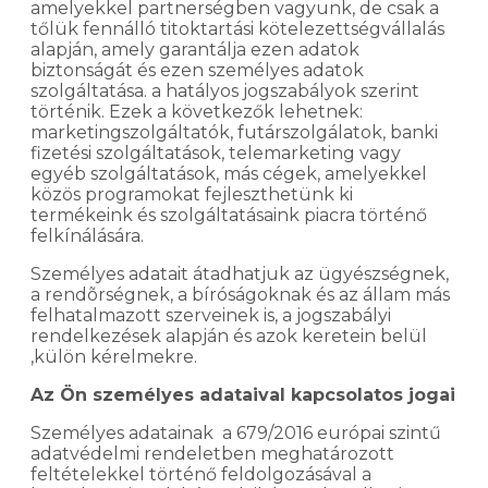
amelyekkel partnerségben vagyunk, de csak a
tőlük fennálló titoktartási kötelezettségvállalás
alapján, amely garantálja ezen adatok
biztonságát és ezen személyes adatok
szolgáltatása. a hatályos jogszabályok szerint
történik. Ezek a következők lehetnek:
marketingszolgáltatók, futárszolgálatok, banki
fizetési szolgáltatások, telemarketing vagy
egyéb szolgáltatások, más cégek, amelyekkel
közös programokat fejleszthetünk ki
termékeink és szolgáltatásaink piacra történő
felkínálására.
Személyes adatait átadhatjuk az ügyészségnek,
a rendõrségnek, a bíróságoknak és az állam más
felhatalmazott szerveinek is, a jogszabályi
rendelkezések alapján és azok keretein belül
,külön kérelmekre.
Az Ön személyes adataival kapcsolatos jogai
Személyes adatainak a 679/2016 európai szintű
adatvédelmi rendeletben meghatározott
feltételekkel történő feldolgozásával a