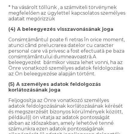
* ha vásárolt tőllünk , a számviteli törvénynek
megfelelően az ügylettel kapcsolatos személyes
adatait megőrizzük
(4) A beleegyezés visszavonásának joga
Consimțământul poate fi retras în orice moment,
atunci când prelucrarea datelor cu caracter
personal care vă privesc a fost efectuată pe baza
consimțământului dumneavoastră.A
beleegyezést bármikor vissza lehet vonni, ha az
Önre vonatkozó személyes adatok feldolgozása
az Ön beleegyezése alapján történt.
(5) A személyes adatok feldolgozás
korlátozásának joga
Feljogosítja az Önre vonatkozó személyes
adatok feldolgozásának korlátozásának kérését
és megszerzését bizonyos körülmények között,
például(i) ön vitatja az adatok pontosságát
abban az időszakban, amely lehetővé tenné
számunkra ezen adatok pontosságának