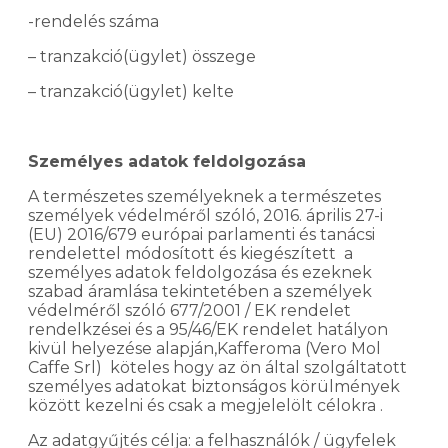
-rendelés száma
– tranzakció(ügylet) összege
– tranzakció(ügylet) kelte
Személyes adatok feldolgozása
A természetes személyeknek a természetes
személyek védelméről szóló, 2016. április 27-i
(EU) 2016/679 európai parlamenti és tanácsi
rendelettel módosított és kiegészített a
személyes adatok feldolgozása és ezeknek
szabad áramlása tekintetében a személyek
védelméről szóló 677/2001 / EK rendelet
rendelkzései és a 95/46/EK rendelet hatályon
kivül helyezése alapján,Kafferoma (Vero Mol
Caffe Srl) köteles hogy az ön által szolgáltatott
személyes adatokat biztonságos körülmények
között kezelni és csak a megjelelölt célokra .
Az adatgyűjtés célja: a felhasználók / ügyfelek