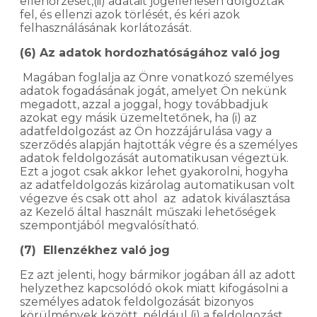
ellenőrzését,(ii) adatait jogellenesen dolgozták
fel, és ellenzi azok törlését, és kéri azok
felhasználásának korlátozását.
(6) Az adatok hordozhatóságához való jog
Magában foglalja az Önre vonatkozó személyes
adatok fogadásának jogát, amelyet Ön nekünk
megadott, azzal a joggal, hogy továbbadjuk
azokat egy másik üzemeltetőnek, ha (i) az
adatfeldolgozást az Ön hozzájárulása vagy a
szerződés alapján hajtották végre és a személyes
adatok feldolgozását automatikusan végeztük.
Ezt a jogot csak akkor lehet gyakorolni, hogyha
az adatfeldolgozás kizárolag automatikusan volt
végezve és csak ott ahol az adatok kiválasztása
az Kezelő által használt műszaki lehetőségek
szempontjából megvalósítható.
(7) Ellenzékhez való jog
Ez azt jelenti, hogy bármikor jogában áll az adott
helyzethez kapcsolódó okok miatt kifogásolni a
személyes adatok feldolgozását bizonyos
körülmények között, például (i) a feldolgozást