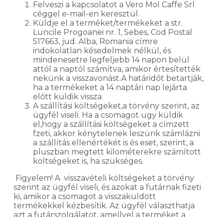
Felveszi a kapcsolatot a Vero Mol Caffe Srl
céggel e-mail-en keresztül.
Küldje el a terméket/termékeket a str.
Luncile Progoanei nr. 1, Sebes, Cod Postal
517663, jud. Alba, Romania címre
indokolatlan késedelmek nélkül, és
mindenesetre legfeljebb 14 napon belül
attól a naptól számítva, amikor értesítették
nekünk a visszavonást.A határidőt betartják,
ha a termékeket a 14 naptári nap lejárta
előtt küldik vissza
A szállítási költségeket,a törvény szerint, az
ügyfél viseli. Ha a csomagot ugy küldik
el,hogy a szállítási költségeket a címzett
fzeti, akkor kénytelenek leszünk számlázni
a szállítás ellenértékét is és eset, szerint, a
pluszban megtett kilométerekre számított
költségeket is, ha szükséges.
Figyelem! A visszavételi költségeket a törvény
szerint az ügyfél viseli, és azokat a futárnak fizeti
ki, amikor a csomagot a visszaküldött
termékekkel kézbesítik. Az ügyfél választhatja
azt a futárszolgálatot, amellyel a terméket a