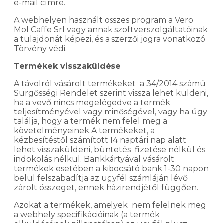
e-mail címre.
A webhelyen használt összes program a Vero
Mol Caffe Srl vagy annak szoftverszolgáltatóinak
a tulajdonát képezi, és a szerzői jogra vonatkozó
Törvény védi.
Termékek visszaküldése
A távolról vásárolt termékeket a 34/2014 számú
Sürgősségi Rendelet szerint vissza lehet küldeni,
ha a vevő nincs megelégedve a termék
teljesítményével vagy minőségével, vagy ha úgy
találja, hogy a termék nem felel meg a
követelményeinek.A termékeket, a
kézbesítéstől számított 14 naptári nap alatt
lehet visszaküldeni, büntetés fizetése nélkül és
indokolás nélkül. Bankkártyával vásárolt
termékek esetében a kibocsátó bank 1-30 napon
belül felszabadítja az ügyfél számláján lévő
zárolt összeget, ennek házirendjétől függően.
Azokat a termékek, amelyek nem felelnek meg
a webhely specifikációinak (a termék