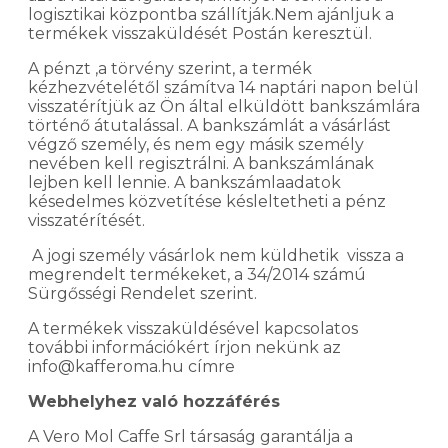
logisztikai központba szállítják.Nem ajánljuk a
termékek visszaküldését Postán keresztül.
A pénzt ,a törvény szerint, a termék
kézhezvételétől számítva 14 naptári napon belül
visszatérítjük az Ön által elküldött bankszámlára
történő átutalással. A bankszámlát a vásárlást
végző személy, és nem egy másik személy
nevében kell regisztrálni. A bankszámlának
lejben kell lennie. A bankszámlaadatok
késedelmes közvetítése késleltetheti a pénz
visszatérítését.
A jogi személy vásárlok nem küldhetik vissza a
megrendelt termékeket, a 34/2014 számú
Sürgősségi Rendelet szerint.
A termékek visszaküldésével kapcsolatos
további információkért írjon nekünk az
info@kafferoma.hu címre
Webhelyhez való hozzáférés
A Vero Mol Caffe Srl társaság garantálja a