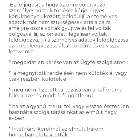
Ez feljogosítja hogy az önre vonatkozó
személyes adatok törlését kérje egyes
körülmények között, például(i) a személyes
adatok már nem szükségesek arra a célra,
amelyre össze voltak gyűjtve és fel voltak
dolgozva, (ii) az ön adati ilegálisan voltak
feldolgozva, (iii) a személyes adatok feldolgozása
az ön beleegyezése által történt, és ez vissza
lett vonva.
* megoldatlan kérése van az Ügyfélszolgálaton
* a megnyított rendelését nem küldték el vagy
csak részben küldték el
* meg nem fizetett tartozása van a Kafferoma
felé, a fizetési módtól függetlenül
* ha az a gyanú merül fel, vagy visszaélésszerűen
használta szolgáltatásainkat az elmúlt négy
évben
* hitel iránti kérelmét az elmúlt három
hónapban elutasították;