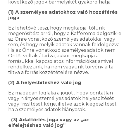
következő jogok bármelyikét gyakorolhatja:
(1) A személyes adatokhoz való hozzáférés
joga
Ez lehetővé teszi, hogy megkapja tőlünk
megerősítést arról, hogy a Kafferoma dolgozik-e
az Önre vonatkozó személyes adatokkal vagy
sem, és hogy melyik adatok vannak feldolgozva.
Ha az Önre vonatkozó személyes adatok nem
Öntől voltak átadva, akkor megkapja a
forrásukkal kapcsolatos információkat amivel
rendelkezünk, ha nem vagyunk törvény által
tiltva a forrás közzétételére nézve.
(2) A helyesbítéshez való jog
Ez magában foglalja a jogot , hogy pontatlan
vagy hiányos személyes adatok helyesbítését
vagy frissítését kérje, illetve azok kiegészítését
ha a személyes adatok hiányosak.
(3) Adattörlés joga vagy az „az
elfelejtéshez való jog”