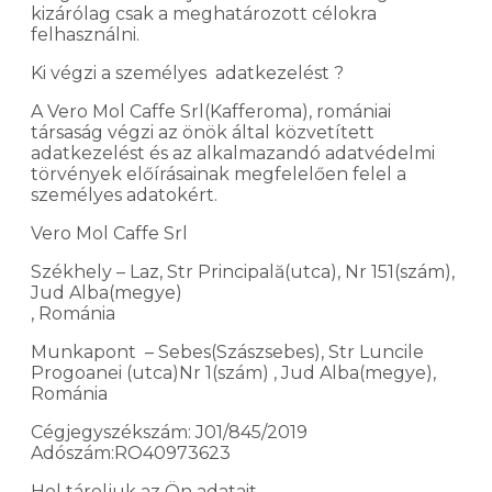
kizárólag csak a meghatározott célokra
felhasználni.
Ki végzi a személyes adatkezelést ?
A Vero Mol Caffe Srl(Kafferoma), romániai
társaság végzi az önök által közvetített
adatkezelést és az alkalmazandó adatvédelmi
törvények előírásainak megfelelően felel a
személyes adatokért.
Vero Mol Caffe Srl
Székhely – Laz, Str Principală(utca), Nr 151(szám),
Jud Alba(megye)
, Románia
Munkapont – Sebes(Szászsebes), Str Luncile
Progoanei (utca)Nr 1(szám) , Jud Alba(megye),
Románia
Cégjegyszékszám: J01/845/2019
Adószám:RO40973623
Hol tároljuk az Ön adatait