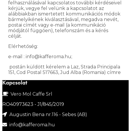
felhasználásával kapcsolatos további kérdéseivel
kérjük, vegye fel velünk a kapcsolatot az
alábbiakban ismertetett kommunikációs módok
bármelyikének kiválasztásával, megadva nevét,
postai címét vagy e-mail (a kommunikáció
módjától függően), telefonszám és a kérés
célját.
Elérhetőség:
e-mail : info@kafferoma.hu;
postán küldött kérelem a Laz, Strada Principala
151, Cod Postal 517663, Jud Alba (Romania) címre
Kapcsolat
Vero Mol Caffe Srl
RO40973623 - J1/845/2019
Augustin Bena nr.116 - Sebes (AB)
info@kafferoma.hu