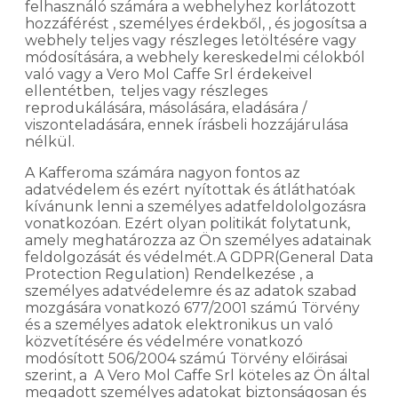
felhasználó számára a webhelyhez korlátozott
hozzáférést , személyes érdekből, , és jogosítsa a
webhely teljes vagy részleges letöltésére vagy
módosítására, a webhely kereskedelmi célokból
való vagy a Vero Mol Caffe Srl érdekeivel
ellentétben, teljes vagy részleges
reprodukálására, másolására, eladására /
viszonteladására, ennek írásbeli hozzájárulása
nélkül.
A Kafferoma számára nagyon fontos az
adatvédelem és ezért nyítottak és átláthatóak
kívánunk lenni a személyes adatfeldololgozásra
vonatkozóan. Ezért olyan politikát folytatunk,
amely meghatározza az Ön személyes adatainak
feldolgozását és védelmét.A GDPR(General Data
Protection Regulation) Rendelkezése , a
személyes adatvédelemre és az adatok szabad
mozgására vonatkozó 677/2001 számú Törvény
és a személyes adatok elektronikus un való
közvetítésére és védelmére vonatkozó
modósított 506/2004 számú Törvény előirásai
szerint, a A Vero Mol Caffe Srl köteles az Ön által
megadott személyes adatokat biztonságosan és