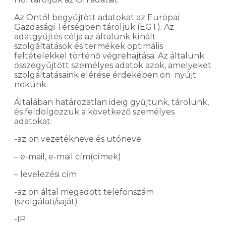
Az Öntől begyűjtött adatokat az Európai
Gazdasági Térségben tároljuk (EGT). Az
adatgyűjtés célja az általunk kínált
szolgáltatások és termékek optimális
feltételekkel történő végrehajtása. Az általunk
összegyűjtött személyes adatok azok, amelyeket
szolgáltatásaink elérése érdekében ön nyújt
nekünk.
Általában határozatlan ideig gyűjtünk, tárolunk,
és feldolgozzuk a következő személyes
adatokat:
-az ön vezetékneve és utóneve
– e-mail, e-mail cím(címek)
– levelezési cím
-az ön által megadott telefonszám
(szolgálati/saját)
-IP