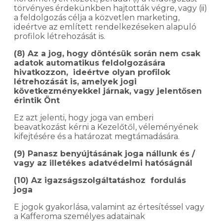
törvényes érdekünkben hajtották végre, vagy (ii)
a feldolgozás célja a közvetlen marketing,
ideértve az említett rendelkezéseken alapuló
profilok létrehozását is.
(8) Az a jog, hogy döntésük során nem csak
adatok automatikus feldolgozására
hivatkozzon, ideértve olyan profilok
létrehozását is, amelyek jogi
következményekkel járnak, vagy jelentősen
érintik Önt
Ez azt jelenti, hogy joga van emberi
beavatkozást kérni a Kezelőtől, véleményének
kifejtésére és a határozat megtámadására.
(9) Panasz benyújtásának joga nállunk és /
vagy az illetékes adatvédelmi hatóságnál
(10) Az igazságszolgáltatáshoz fordulás
joga
E jogok gyakorlása, valamint az értesítéssel vagy
a Kafferoma személyes adatainak