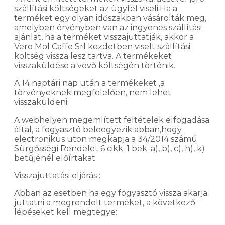
szállítási költségeket az ügyfél viseli.Ha a
terméket egy olyan időszakban vásárolták meg,
amelyben érvényben van az ingyenes szállítási
ajánlat, ha a terméket visszajuttatják, akkor a
Vero Mol Caffe Srl kezdetben viselt szállítási
költség vissza lesz tartva. A termékeket
visszaküldése a vevő költségén történik.
A 14 naptári nap után a termékeket ,a
törvényeknek megfelelően, nem lehet
visszaküldeni.
A webhelyen megemlített feltételek elfogadása
által, a fogyasztó beleegyezik abban,hogy
electronikus uton megkapja a 34/2014 számú
Sürgősségi Rendelet 6 cikk. 1 bek. a), b), c), h), k)
betűjénél előírtakat.
Visszajuttatási eljárás :
Abban az esetben ha egy fogyasztó vissza akarja
juttatni a megrendelt terméket, a következő
lépéseket kell megtegye: