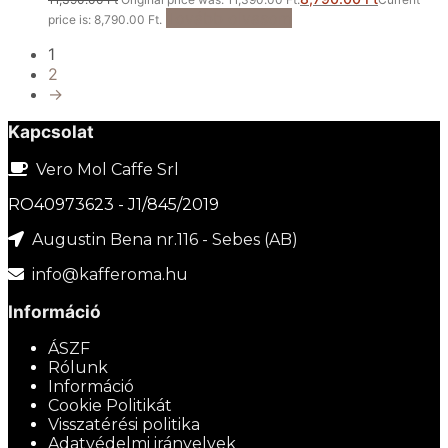
Tovább olvasom
price is: 8,790.00 Ft.
1
2
→
Kapcsolat
Vero Mol Caffe Srl
RO40973623 - J1/845/2019
Augustin Bena nr.116 - Sebes (AB)
info@kafferoma.hu
Információ
ÁSZF
Rólunk
Információ
Cookie Politikát
Visszatérési politika
Adatvédelmi irányelvek