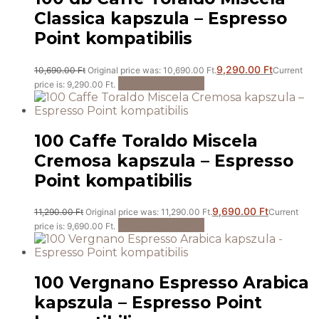
Classica kapszula – Espresso
Point kompatibilis
9,290.00
Ft
10,690.00
Ft
Original price was: 10,690.00 Ft.
Current
Kosárba teszem
price is: 9,290.00 Ft.
100 Caffe Toraldo Miscela
Cremosa kapszula – Espresso
Point kompatibilis
9,690.00
Ft
11,290.00
Ft
Original price was: 11,290.00 Ft.
Current
Kosárba teszem
price is: 9,690.00 Ft.
100 Vergnano Espresso Arabica
kapszula – Espresso Point