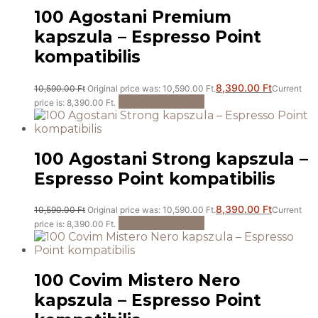
100 Agostani Premium
kapszula – Espresso Point
kompatibilis
8,390.00
Ft
10,590.00
Ft
Original price was: 10,590.00 Ft.
Current
Kosárba teszem
price is: 8,390.00 Ft.
100 Agostani Strong kapszula –
Espresso Point kompatibilis
8,390.00
Ft
10,590.00
Ft
Original price was: 10,590.00 Ft.
Current
Kosárba teszem
price is: 8,390.00 Ft.
100 Covim Mistero Nero
kapszula – Espresso Point