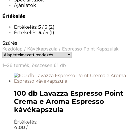
Ajánlatok
Értékelés
Értékelés:
5
/ 5
(2)
Értékelés:
4
/ 5
(1)
Szűrés
Kezdőlap
/
Kávékapszula
/
Espresso Point Kapszulák
1–36 termék, összesen 61 db
100 db Lavazza Espresso Point
Crema e Aroma Espresso
kávékapszula
Értékelés:
4.00
/