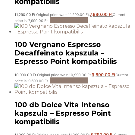
kompatibilis
7,990.00
Ft
11,290.00
Ft
Original price was: 11,290.00 Ft.
Current
Tovább olvasom
price is: 7,990.00 Ft.
100 Vergnano Espresso
Decaffeinato kapszula –
Espresso Point kompatibilis
9,690.00
Ft
10,990.00
Ft
Original price was: 10,990.00 Ft.
Current
Tovább olvasom
price is: 9,690.00 Ft.
100 db Dolce Vita Intenso
kapszula – Espresso Point
kompatibilis
8,790.00
Ft
11,390.00
Ft
Original price was: 11,390.00 Ft.
Current