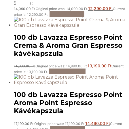
5
(1)
12,290.00
Ft
14,090.00
Ft
Original price was: 14,090.00 Ft.
Current
Kosárba teszem
price is: 12,290.00 Ft.
100 db Lavazza Espresso Point
Crema & Aroma Gran Espresso
kávékapszula
13,190.00
Ft
14,990.00
Ft
Original price was: 14,990.00 Ft.
Current
Tovább olvasom
price is: 13,190.00 Ft.
100 db Lavazza Espresso Point
Aroma Point Espresso
Kávékapszula
14,490.00
Ft
17,190.00
Ft
Original price was: 17,190.00 Ft.
Current
Kosárba teszem