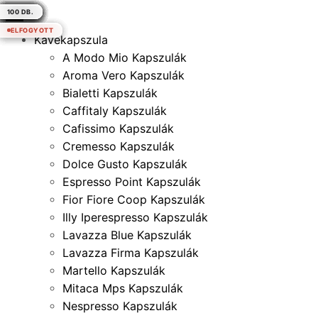
100 DB.
100 DB.
100 DB
100 DB.
100 DB.
100 DB.
100 DB.
50 DB.
50 DB.
50 DB.
50 DB.
50 DB.
50 DB.
50 DB.
50 DB.
50 DB.
25 DB.
25 DB.
100 DB.
100 DB.
100 DB.
100 DB.
100 DB.
100 DB.
100 DB.
100 DB.
100 DB.
100 DB.
100 DB.
100 DB.
100 DB.
100 DB.
100 DB.
100 DB.
100 DB.
100 DB.
×
ELFOGYOTT
ELFOGYOTT
ELFOGYOTT
ELFOGYOTT
ELFOGYOTT
ELFOGYOTT
Kávékapszula
A Modo Mio Kapszulák
Aroma Vero Kapszulák
Bialetti Kapszulák
Caffitaly Kapszulák
Cafissimo Kapszulák
Cremesso Kapszulák
Dolce Gusto Kapszulák
Espresso Point Kapszulák
Fior Fiore Coop Kapszulák
Illy Iperespresso Kapszulák
Lavazza Blue Kapszulák
Lavazza Firma Kapszulák
Martello Kapszulák
Mitaca Mps Kapszulák
Nespresso Kapszulák