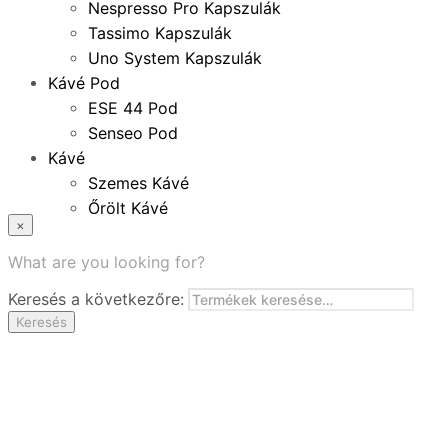
Nespresso Pro Kapszulák
Tassimo Kapszulák
Uno System Kapszulák
Kávé Pod
ESE 44 Pod
Senseo Pod
Kávé
Szemes Kávé
Őrölt Kávé
×
Specialitások
Instant Kávé
What are you looking for?
Instant Italok
Keresés a következőre:
Zacskó Tea
Keresés
Tartozékok
Ajánlatok