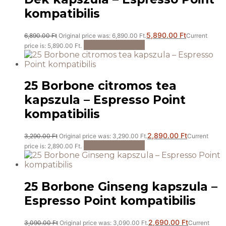
kompatibilis
5,890.00
Ft
6,890.00
Ft
Original price was: 6,890.00 Ft.
Current
Kosárba teszem
price is: 5,890.00 Ft.
25 Borbone citromos tea
kapszula – Espresso Point
kompatibilis
2,890.00
Ft
3,290.00
Ft
Original price was: 3,290.00 Ft.
Current
Kosárba teszem
price is: 2,890.00 Ft.
25 Borbone Ginseng kapszula –
Espresso Point kompatibilis
2,690.00
Ft
3,090.00
Ft
Original price was: 3,090.00 Ft.
Current