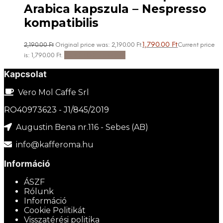
Arabica kapszula – Nespresso
kompatibilis
1,790.00
Ft
2,190.00
Ft
Original price was: 2,190.00 Ft.
Current price
Kosárba teszem
is: 1,790.00 Ft.
Kapcsolat
Vero Mol Caffe Srl
RO40973623 - J1/845/2019
Augustin Bena nr.116 - Sebes (AB)
info@kafferoma.hu
Információ
ÁSZF
Rólunk
Információ
Cookie Politikát
Visszatérési politika