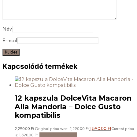
Név
E-mail
Kapcsolódó termékek
12 kapszula DolceVita Macaron
Alla Mandorla – Dolce Gusto
kompatibilis
1,590.00
Ft
2,290.00
Ft
Original price was: 2,290.00 Ft.
Current price
Kosárba teszem
is: 1,590.00 Ft.