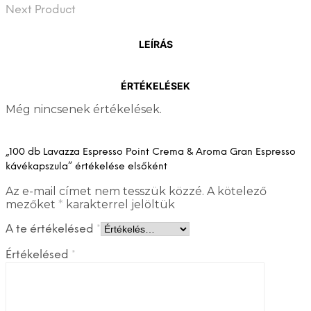
Next Product
LEÍRÁS
ÉRTÉKELÉSEK
Még nincsenek értékelések.
„100 db Lavazza Espresso Point Crema & Aroma Gran Espresso
kávékapszula” értékelése elsőként
Az e-mail címet nem tesszük közzé.
A kötelező
mezőket
*
karakterrel jelöltük
A te értékelésed
*
Értékelésed
*