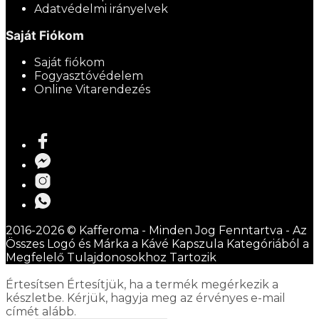
Adatvédelmi irányelvek
Saját Fiókom
Saját fiókom
Fogyasztóvédelem
Online Vitarendezés
2016-2026 © Kafferoma - Minden Jog Fenntartva - Az
Összes Logó és Márka a Kávé Kapszula Kategóriából a
Megfelelő Tulajdonosokhoz Tartozik
Értesítsen
Értesítjük, ha a termék megérkezik a
készletbe. Kérjük, hagyja meg az érvényes e-mail
címét alább.