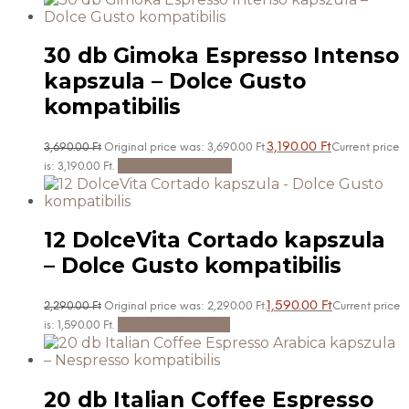
30 db Gimoka Espresso Intenso
kapszula – Dolce Gusto
kompatibilis
3,190.00
Ft
3,690.00
Ft
Original price was: 3,690.00 Ft.
Current price
Tovább olvasom
is: 3,190.00 Ft.
12 DolceVita Cortado kapszula
– Dolce Gusto kompatibilis
1,590.00
Ft
2,290.00
Ft
Original price was: 2,290.00 Ft.
Current price
Kosárba teszem
is: 1,590.00 Ft.
20 db Italian Coffee Espresso