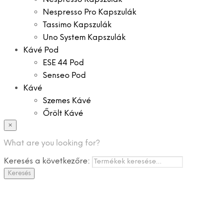
Nespresso Pro Kapszulák
Tassimo Kapszulák
Uno System Kapszulák
Kávé Pod
ESE 44 Pod
Senseo Pod
Kávé
Szemes Kávé
Őrölt Kávé
×
Specialitások
Instant Kávé
What are you looking for?
Instant Italok
Keresés a következőre:
Zacskó Tea
Keresés
Tartozékok
Ajánlatok