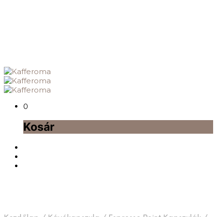
0
Kosár