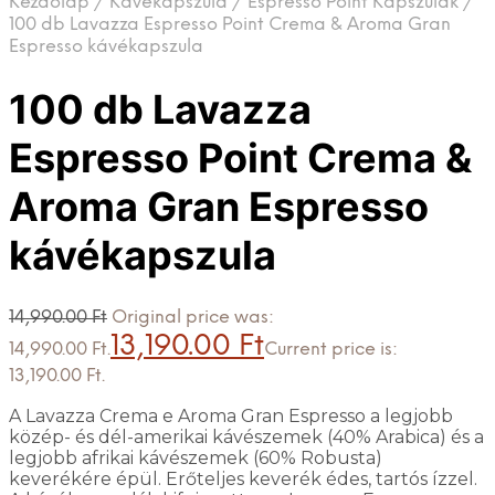
Kezdőlap
/
Kávékapszula
/
Espresso Point Kapszulák
/
100 db Lavazza Espresso Point Crema & Aroma Gran
Espresso kávékapszula
100 db Lavazza
Espresso Point Crema &
Aroma Gran Espresso
kávékapszula
14,990.00
Ft
Original price was:
13,190.00
Ft
14,990.00 Ft.
Current price is:
13,190.00 Ft.
A Lavazza Crema e Aroma Gran Espresso a legjobb
közép- és dél-amerikai kávészemek (40% Arabica) és a
legjobb afrikai kávészemek (60% Robusta)
keverékére épül. Erőteljes keverék édes, tartós ízzel.