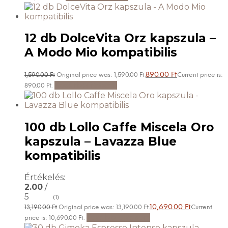
12 db DolceVita Orz kapszula –
A Modo Mio kompatibilis
890.00
Ft
1,590.00
Ft
Original price was: 1,590.00 Ft.
Current price is:
Kosárba teszem
890.00 Ft.
100 db Lollo Caffe Miscela Oro
kapszula – Lavazza Blue
kompatibilis
Értékelés:
2.00
/
5
(1)
10,690.00
Ft
13,190.00
Ft
Original price was: 13,190.00 Ft.
Current
Tovább olvasom
price is: 10,690.00 Ft.