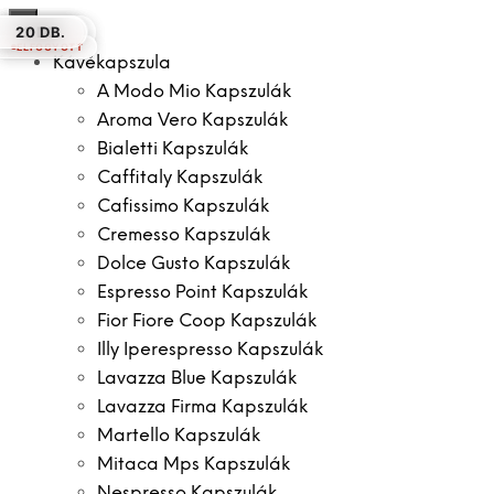
×
100 DB.
12 DB.
12 DB.
100 DB.
30 DB.
12 DB.
20 DB.
ELFOGYOTT
ELFOGYOTT
Kávékapszula
A Modo Mio Kapszulák
Aroma Vero Kapszulák
Bialetti Kapszulák
Caffitaly Kapszulák
Cafissimo Kapszulák
Cremesso Kapszulák
Dolce Gusto Kapszulák
Espresso Point Kapszulák
Fior Fiore Coop Kapszulák
Illy Iperespresso Kapszulák
Lavazza Blue Kapszulák
Lavazza Firma Kapszulák
Martello Kapszulák
Mitaca Mps Kapszulák
Nespresso Kapszulák