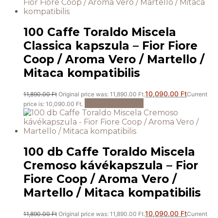
100 Caffe Toraldo Miscela
Classica kapszula – Fior Fiore
Coop / Aroma Vero / Martello /
Mitaca kompatibilis
10,090.00
Ft
11,890.00
Ft
Original price was: 11,890.00 Ft.
Current
Kosárba teszem
price is: 10,090.00 Ft.
100 db Caffe Toraldo Miscela
Cremoso kávékapszula – Fior
Fiore Coop / Aroma Vero /
Martello / Mitaca kompatibilis
10,090.00
Ft
11,890.00
Ft
Original price was: 11,890.00 Ft.
Current