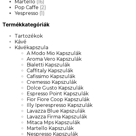
Martello
(16)
Pop Caffe
(2)
Yespresso
(1)
Termékkategóriák
Tartozékok
Kávé
Kávékapszula
A Modo Mio Kapszulák
Aroma Vero Kapszulák
Bialetti Kapszulák
Caffitaly Kapszulák
Cafissimo Kapszulák
Cremesso Kapszulák
Dolce Gusto Kapszulák
Espresso Point Kapszulák
Fior Fiore Coop Kapszulák
Illy Iperespresso Kapszulák
Lavazza Blue Kapszulák
Lavazza Firma Kapszulák
Mitaca Mps Kapszulák
Martello Kapszulák
Nespresso Kapszulák