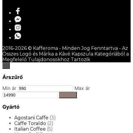
2016-2026 © Kafferoma - Minden Jog Fenntartva - Az
Összes Logó és Márka a Kávé Kapszula Kategóriából a
Megfelelő Tulajdonosokhoz Tartozik
×
Árszűrő
Min ár
Max ár
Szűrés
Gyártó
Agostani Caffe
(3)
Caffe Toraldo
(2)
Italian Coffee
(5)