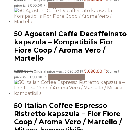
Kosárba teszem
price is: 5,090.00 Ft.
50 Agostani Caffe Decaffeinato
kapszula – Kompatibilis Fior
Fiore Coop / Aroma Vero /
Martello
5,090.00
Ft
5,690.00
Ft
Original price was: 5,690.00 Ft.
Current
Tovább olvasom
price is: 5,090.00 Ft.
50 Italian Coffee Espresso
Ristretto kapszula – Fior Fiore
Coop / Aroma Vero / Martello /
Mitaca kompatibilis