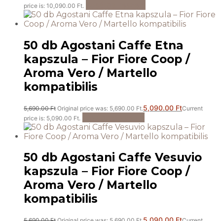
Kosárba teszem
price is: 10,090.00 Ft.
50 db Agostani Caffe Etna
kapszula – Fior Fiore Coop /
Aroma Vero / Martello
kompatibilis
5,090.00
Ft
5,690.00
Ft
Original price was: 5,690.00 Ft.
Current
Tovább olvasom
price is: 5,090.00 Ft.
50 db Agostani Caffe Vesuvio
kapszula – Fior Fiore Coop /
Aroma Vero / Martello
kompatibilis
5,090.00
Ft
5,690.00
Ft
Original price was: 5,690.00 Ft.
Current