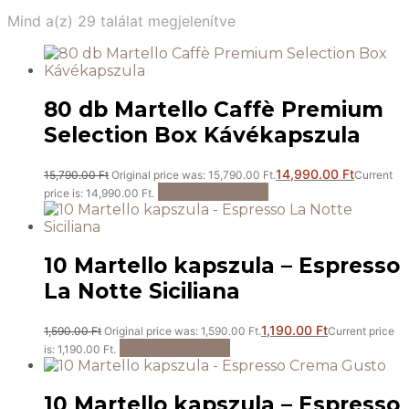
Mind a(z) 29 találat megjelenítve
80 db Martello Caffè Premium
Selection Box Kávékapszula
14,990.00
Ft
15,790.00
Ft
Original price was: 15,790.00 Ft.
Current
Kosárba teszem
price is: 14,990.00 Ft.
10 Martello kapszula – Espresso
La Notte Siciliana
1,190.00
Ft
1,590.00
Ft
Original price was: 1,590.00 Ft.
Current price
Kosárba teszem
is: 1,190.00 Ft.
10 Martello kapszula – Espresso