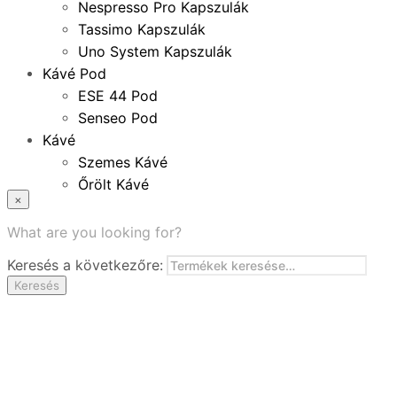
Nespresso Pro Kapszulák
Tassimo Kapszulák
Uno System Kapszulák
Kávé Pod
ESE 44 Pod
Senseo Pod
Kávé
Szemes Kávé
Őrölt Kávé
×
Specialitások
Instant Kávé
What are you looking for?
Instant Italok
Keresés a következőre:
Zacskó Tea
Keresés
Tartozékok
Ajánlatok