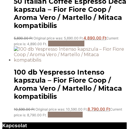
50 Italian Coffee Espresso Deca
kapszula – Fior Fiore Coop /
Aroma Vero / Martello / Mitaca
kompatibilis
4,890.00
Ft
5,690.00
Ft
Original price was: 5,690.00 Ft.
Current
Tovább olvasom
price is: 4,890.00 Ft.
100 db Yespresso Intenso
kapszula – Fior Fiore Coop /
Aroma Vero / Martello / Mitaca
kompatibilis
8,790.00
Ft
10,590.00
Ft
Original price was: 10,590.00 Ft.
Current
Kosárba teszem
price is: 8,790.00 Ft.
Kapcsolat