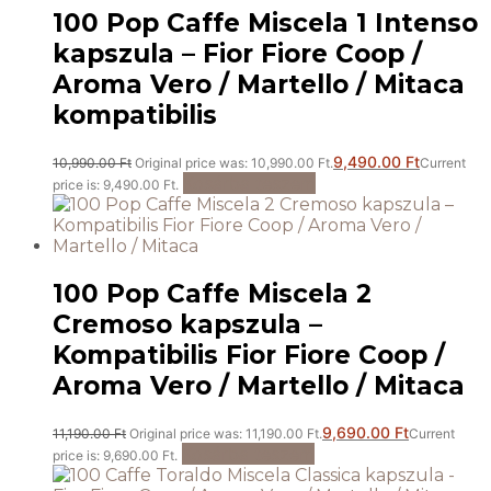
100 Pop Caffe Miscela 1 Intenso
kapszula – Fior Fiore Coop /
Aroma Vero / Martello / Mitaca
kompatibilis
9,490.00
Ft
10,990.00
Ft
Original price was: 10,990.00 Ft.
Current
Kosárba teszem
price is: 9,490.00 Ft.
100 Pop Caffe Miscela 2
Cremoso kapszula –
Kompatibilis Fior Fiore Coop /
Aroma Vero / Martello / Mitaca
9,690.00
Ft
11,190.00
Ft
Original price was: 11,190.00 Ft.
Current
Kosárba teszem
price is: 9,690.00 Ft.