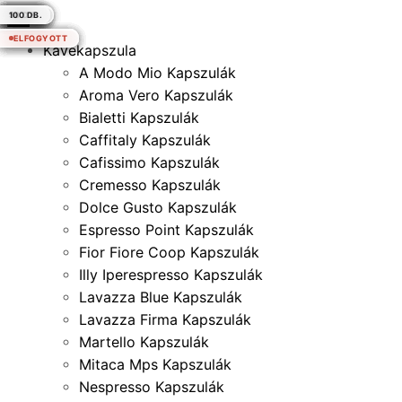
80 DB
10 DB.
10 DB.
10 DB.
10 DB.
10 DB.
10 DB.
10 DB.
10 DB.
10 DB.
10 DB.
10 DB.
10 DB.
10 DB.
10 DB.
10 DB.
100 DB.
100 DB.
100 DB.
100 DB.
50 DB.
50 DB.
50 DB.
50 DB.
50 DB.
50 DB.
50 DB.
50 DB.
100 DB.
×
ELFOGYOTT
ELFOGYOTT
ELFOGYOTT
ELFOGYOTT
ELFOGYOTT
ELFOGYOTT
ELFOGYOTT
ELFOGYOTT
ELFOGYOTT
ELFOGYOTT
Kávékapszula
A Modo Mio Kapszulák
Aroma Vero Kapszulák
Bialetti Kapszulák
Caffitaly Kapszulák
Cafissimo Kapszulák
Cremesso Kapszulák
Dolce Gusto Kapszulák
Espresso Point Kapszulák
Fior Fiore Coop Kapszulák
Illy Iperespresso Kapszulák
Lavazza Blue Kapszulák
Lavazza Firma Kapszulák
Martello Kapszulák
Mitaca Mps Kapszulák
Nespresso Kapszulák