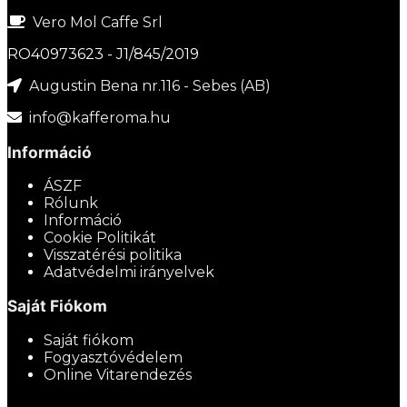
Vero Mol Caffe Srl
RO40973623 - J1/845/2019
Augustin Bena nr.116 - Sebes (AB)
info@kafferoma.hu
Információ
ÁSZF
Rólunk
Információ
Cookie Politikát
Visszatérési politika
Adatvédelmi irányelvek
Saját Fiókom
Saját fiókom
Fogyasztóvédelem
Online Vitarendezés