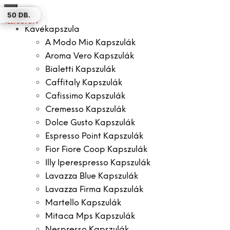
×
10 DB.
12 DB.
12 DB.
100 DB.
30 DB.
12 DB.
50 DB.
ELFOGYOTT
Kávékapszula
A Modo Mio Kapszulák
Aroma Vero Kapszulák
Bialetti Kapszulák
Caffitaly Kapszulák
Cafissimo Kapszulák
Cremesso Kapszulák
Dolce Gusto Kapszulák
Espresso Point Kapszulák
Fior Fiore Coop Kapszulák
Illy Iperespresso Kapszulák
Lavazza Blue Kapszulák
Lavazza Firma Kapszulák
Martello Kapszulák
Mitaca Mps Kapszulák
Nespresso Kapszulák