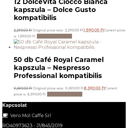
12 DolceVita Ciocco Bianca
kapszula – Dolce Gusto
kompatibilis
1,590.00
Ft
2,290.00
Ft
Original price was: 2,290.00 Ft.
Current price
Kosárba teszem
is: 1,590.00 Ft.
50 db Café Royal Caramel
kapszula – Nespresso
Professional kompatibilis
8,390.00
Ft
9,690.00
Ft
Original price was: 9,690.00 Ft.
Current
Kosárba teszem
price is: 8,390.00 Ft.
Kapcsolat
Vero Mol Caffe Srl
RO40973623 - J1/845/2019