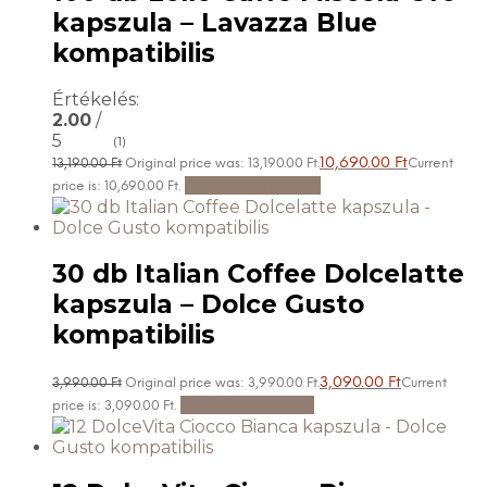
kapszula – Lavazza Blue
kompatibilis
Értékelés:
2.00
/
5
(1)
10,690.00
Ft
13,190.00
Ft
Original price was: 13,190.00 Ft.
Current
Tovább olvasom
price is: 10,690.00 Ft.
30 db Italian Coffee Dolcelatte
kapszula – Dolce Gusto
kompatibilis
3,090.00
Ft
3,990.00
Ft
Original price was: 3,990.00 Ft.
Current
Kosárba teszem
price is: 3,090.00 Ft.