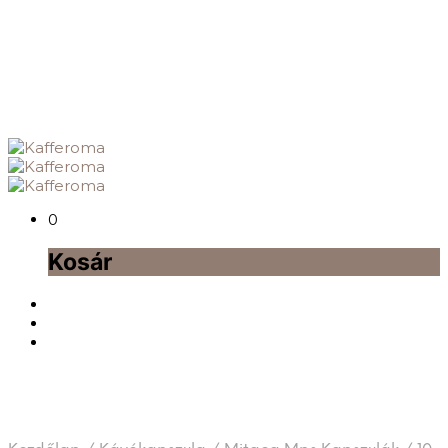
0
Kosár