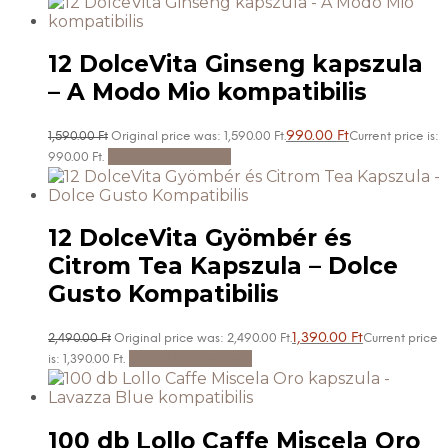
12 DolceVita Ginseng kapszula
– A Modo Mio kompatibilis
990.00
Ft
1,590.00
Ft
Original price was: 1,590.00 Ft.
Current price is:
Kosárba teszem
990.00 Ft.
12 DolceVita Gyömbér és
Citrom Tea Kapszula – Dolce
Gusto Kompatibilis
1,390.00
Ft
2,490.00
Ft
Original price was: 2,490.00 Ft.
Current price
Kosárba teszem
is: 1,390.00 Ft.
100 db Lollo Caffe Miscela Oro