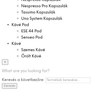
Nespresso Pro Kapszulák
Tassimo Kapszulák
Uno System Kapszulák
Kávé Pod
ESE 44 Pod
Senseo Pod
Kávé
Szemes Kávé
Őrölt Kávé
×
Specialitások
Instant Kávé
What are you looking for?
Instant Italok
Keresés a következőre:
Zacskó Tea
Keresés
Tartozékok
Ajánlatok