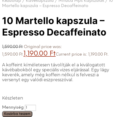
Kezdőlap
/
Kávékapszula
/
Mitaca Mps Kapszulák
/
10
Martello kapszula – Espresso Decaffeinato
10 Martello kapszula –
Espresso Decaffeinato
1,590.00
Ft
Original price was:
1,190.00
Ft
1,590.00 Ft.
Current price is: 1,190.00 Ft.
A koffeint kíméletesen távolítják el a kiválogatott
kávébabokból egy speciális vizes eljárással. Egy lágy
keverék, amely még koffein nélkül is felveszi a
versenyt egy valódi eszpresszóval.
Készleten
Mennyiség
Kosárba teszem