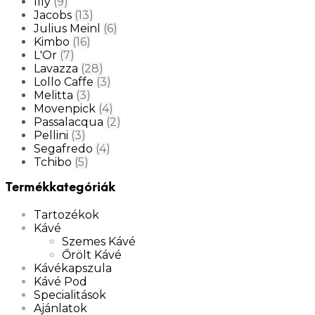
Illy
(9)
Jacobs
(13)
Julius Meinl
(6)
Kimbo
(16)
L'Or
(7)
Lavazza
(28)
Lollo Caffe
(3)
Melitta
(3)
Movenpick
(4)
Passalacqua
(2)
Pellini
(3)
Segafredo
(4)
Tchibo
(5)
Termékkategóriák
Tartozékok
Kávé
Szemes Kávé
Őrölt Kávé
Kávékapszula
Kávé Pod
Specialitások
Ajánlatok