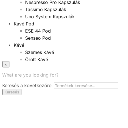
Nespresso Pro Kapszulák
Tassimo Kapszulák
Uno System Kapszulák
Kávé Pod
ESE 44 Pod
Senseo Pod
Kávé
Szemes Kávé
Őrölt Kávé
×
Specialitások
Instant Kávé
What are you looking for?
Instant Italok
Keresés a következőre:
Zacskó Tea
Keresés
Tartozékok
Ajánlatok