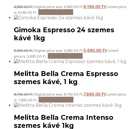
6,190.00
Ft
6,990.00
Ft
Original price was: 6,990.00 Ft.
Current price
Kosárba teszem
is: 6,190.00 Ft.
Gimoka Espresso 24 szemes
kávé 1kg
5,690.00
Ft
6,990.00
Ft
Original price was: 6,990.00 Ft.
Current
Kosárba teszem
price is: 5,690.00 Ft.
Melitta Bella Crema Espresso
szemes kávé, 1 kg
7,890.00
Ft
8,790.00
Ft
Original price was: 8,790.00 Ft.
Current price
Kosárba teszem
is: 7,890.00 Ft.
Melitta Bella Crema Intenso
szemes kávé 1kg