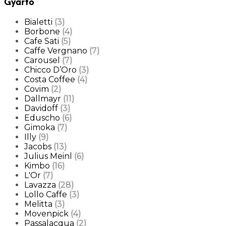
Gyártó
Bialetti
(3)
Borbone
(4)
Cafe Sati
(5)
Caffe Vergnano
(7)
Carousel
(7)
Chicco D’Oro
(3)
Costa Coffee
(4)
Covim
(2)
Dallmayr
(11)
Davidoff
(3)
Eduscho
(6)
Gimoka
(7)
Illy
(9)
Jacobs
(13)
Julius Meinl
(6)
Kimbo
(16)
L'Or
(7)
Lavazza
(28)
Lollo Caffe
(3)
Melitta
(3)
Movenpick
(4)
Passalacqua
(2)