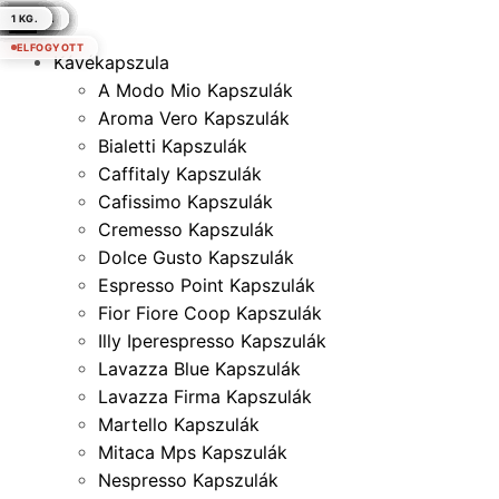
250 GR.
250 GR.
250 GR.
250 GR.
250 GR.
250 GR.
250 GR.
500 GR.
500 GR.
500 GR.
500 GR.
500 GR.
500 GR.
500 GR.
1 KG.
1 KG.
250 GR.
1 KG.
1 KG.
1 KG.
1 KG.
1 KG.
1 KG.
1 KG.
1 KG.
1 KG.
1 KG.
1 KG.
1 KG.
1 KG.
1 KG.
1 KG.
1 KG.
1 KG.
1 KG.
1 KG.
×
ELFOGYOTT
ELFOGYOTT
Kávékapszula
A Modo Mio Kapszulák
Aroma Vero Kapszulák
Bialetti Kapszulák
Caffitaly Kapszulák
Cafissimo Kapszulák
Cremesso Kapszulák
Dolce Gusto Kapszulák
Espresso Point Kapszulák
Fior Fiore Coop Kapszulák
Illy Iperespresso Kapszulák
Lavazza Blue Kapszulák
Lavazza Firma Kapszulák
Martello Kapszulák
Mitaca Mps Kapszulák
Nespresso Kapszulák