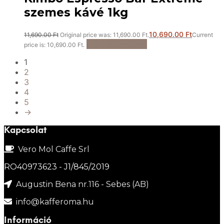
szemes kávé 1kg
10,690.00
Ft
11,690.00
Ft
Original price was: 11,690.00 Ft.
Current
Kosárba teszem
price is: 10,690.00 Ft.
1
2
3
4
5
→
Kapcsolat
Vero Mol Caffe Srl
RO40973623 - J1/845/2019
Augustin Bena nr.116 - Sebes (AB)
info@kafferoma.hu
Információ