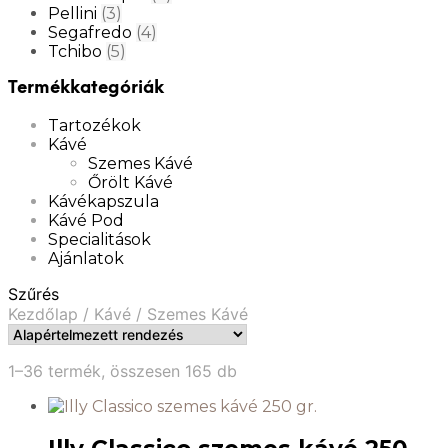
Pellini
(3)
Segafredo
(4)
Tchibo
(5)
Termékkategóriák
Tartozékok
Kávé
Szemes Kávé
Őrölt Kávé
Kávékapszula
Kávé Pod
Specialitások
Ajánlatok
Szűrés
Kezdőlap
/
Kávé
/
Szemes Kávé
1–36 termék, összesen 165 db