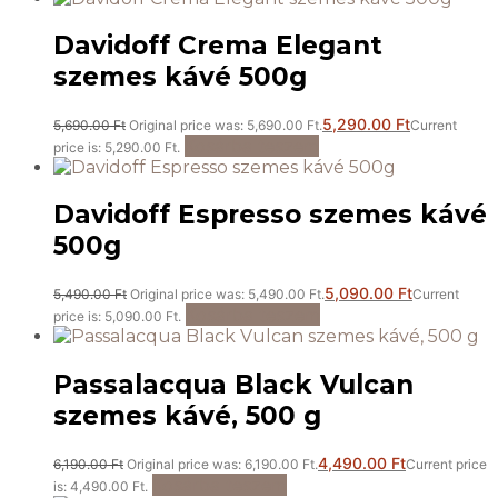
Davidoff Crema Elegant
szemes kávé 500g
5,290.00
Ft
5,690.00
Ft
Original price was: 5,690.00 Ft.
Current
Kosárba teszem
price is: 5,290.00 Ft.
Davidoff Espresso szemes kávé
500g
5,090.00
Ft
5,490.00
Ft
Original price was: 5,490.00 Ft.
Current
Kosárba teszem
price is: 5,090.00 Ft.
Passalacqua Black Vulcan
szemes kávé, 500 g
4,490.00
Ft
6,190.00
Ft
Original price was: 6,190.00 Ft.
Current price
Kosárba teszem
is: 4,490.00 Ft.