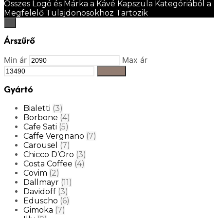
Összes Logó és Márka a Kávé Kapszula Kategóriából a
Megfelelő Tulajdonosokhoz Tartozik
×
Árszűrő
Min ár
Max ár
Szűrés
Gyártó
Bialetti
(3)
Borbone
(4)
Cafe Sati
(5)
Caffe Vergnano
(7)
Carousel
(7)
Chicco D’Oro
(3)
Costa Coffee
(4)
Covim
(2)
Dallmayr
(11)
Davidoff
(3)
Eduscho
(6)
Gimoka
(7)