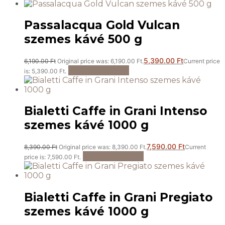
Passalacqua Gold Vulcan
szemes kávé 500 g
5,390.00
Ft
6,190.00
Ft
Original price was: 6,190.00 Ft.
Current price
Kosárba teszem
is: 5,390.00 Ft.
Bialetti Caffe in Grani Intenso
szemes kávé 1000 g
7,590.00
Ft
8,390.00
Ft
Original price was: 8,390.00 Ft.
Current
Kosárba teszem
price is: 7,590.00 Ft.
Bialetti Caffe in Grani Pregiato
szemes kávé 1000 g