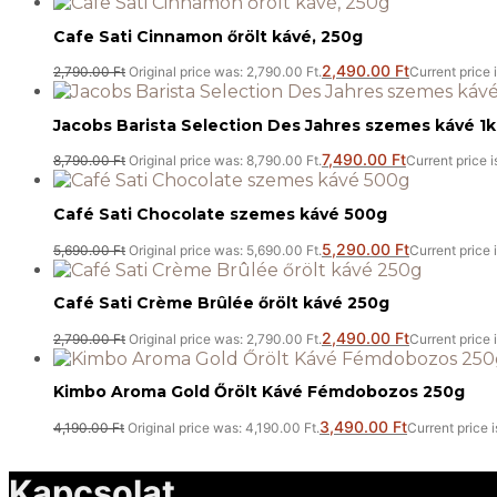
Cafe Sati Cinnamon őrölt kávé, 250g
2,490.00
Ft
2,790.00
Ft
Original price was: 2,790.00 Ft.
Current price 
Jacobs Barista Selection Des Jahres szemes kávé 1
7,490.00
Ft
8,790.00
Ft
Original price was: 8,790.00 Ft.
Current price i
Café Sati Chocolate szemes kávé 500g
5,290.00
Ft
5,690.00
Ft
Original price was: 5,690.00 Ft.
Current price 
Café Sati Crème Brûlée őrölt kávé 250g
2,490.00
Ft
2,790.00
Ft
Original price was: 2,790.00 Ft.
Current price 
Kimbo Aroma Gold Őrölt Kávé Fémdobozos 250g
3,490.00
Ft
4,190.00
Ft
Original price was: 4,190.00 Ft.
Current price i
Kapcsolat