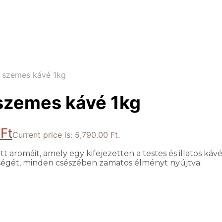
 szemes kávé 1kg
szemes kávé 1kg
0
Ft
Current price is: 5,790.00 Ft.
t aromáit, amely egy kifejezetten a testes és illatos k
lységét, minden csészében zamatos élményt nyújtva.