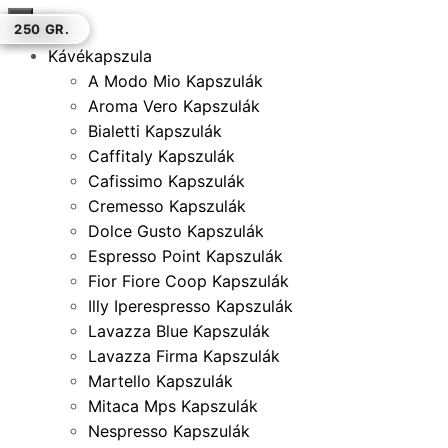
×
1 KG.
500 GR.
250 GR.
1 KG.
500 GR.
250 GR.
250 GR.
Kávékapszula
A Modo Mio Kapszulák
Aroma Vero Kapszulák
Bialetti Kapszulák
Caffitaly Kapszulák
Cafissimo Kapszulák
Cremesso Kapszulák
Dolce Gusto Kapszulák
Espresso Point Kapszulák
Fior Fiore Coop Kapszulák
Illy Iperespresso Kapszulák
Lavazza Blue Kapszulák
Lavazza Firma Kapszulák
Martello Kapszulák
Mitaca Mps Kapszulák
Nespresso Kapszulák