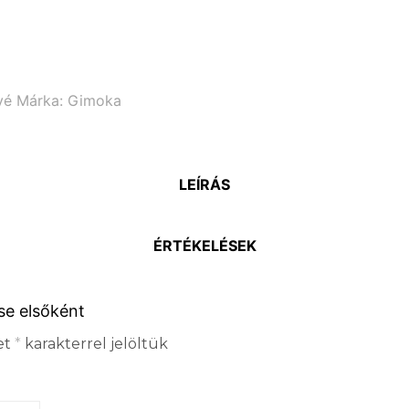
vé
Márka:
Gimoka
LEÍRÁS
ÉRTÉKELÉSEK
se elsőként
et
*
karakterrel jelöltük