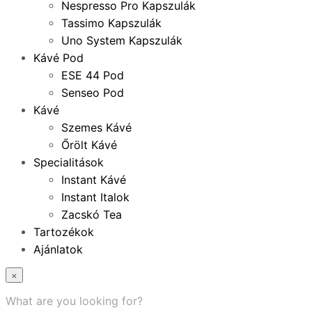
Nespresso Pro Kapszulák
Tassimo Kapszulák
Uno System Kapszulák
Kávé Pod
ESE 44 Pod
Senseo Pod
Kávé
Szemes Kávé
Őrölt Kávé
Specialitások
Instant Kávé
Instant Italok
Zacskó Tea
Tartozékok
Ajánlatok
×
What are you looking for?