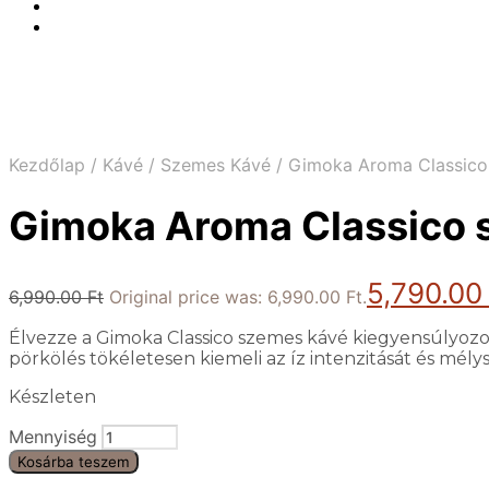
Kezdőlap
/
Kávé
/
Szemes Kávé
/
Gimoka Aroma Classico
Gimoka Aroma Classico 
5,790.0
6,990.00
Ft
Original price was: 6,990.00 Ft.
Élvezze a Gimoka Classico szemes kávé kiegyensúlyozot
pörkölés tökéletesen kiemeli az íz intenzitását és mé
Készleten
Mennyiség
Kosárba teszem