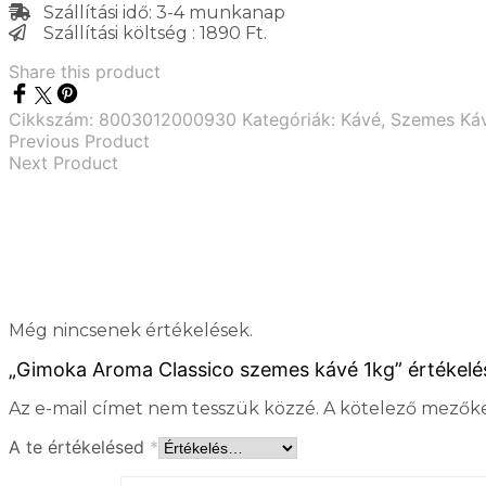
Szállítási idő: 3-4 munkanap
Szállítási költség : 1890 Ft.
Share this product
Cikkszám:
8003012000930
Kategóriák:
Kávé
,
Szemes Ká
Previous Product
Next Product
Még nincsenek értékelések.
„Gimoka Aroma Classico szemes kávé 1kg” értékelé
Az e-mail címet nem tesszük közzé.
A kötelező mezők
A te értékelésed
*