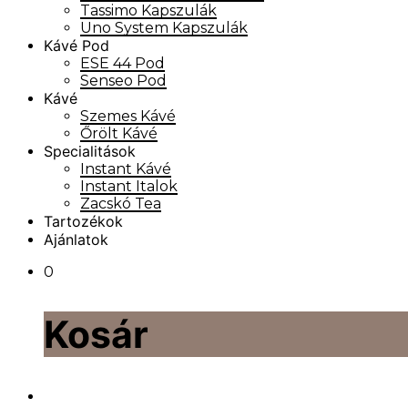
Tassimo Kapszulák
Uno System Kapszulák
Kávé Pod
ESE 44 Pod
Senseo Pod
Kávé
Szemes Kávé
Őrölt Kávé
Specialitások
Instant Kávé
Instant Italok
Zacskó Tea
Tartozékok
Ajánlatok
0
Kosár