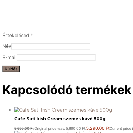
Értékelésed
*
Név
E-mail
Kapcsolódó termékek
Cafe Sati Irish Cream szemes kávé 500g
5,290.00
Ft
5,690.00
Ft
Original price was: 5,690.00 Ft.
Current price 