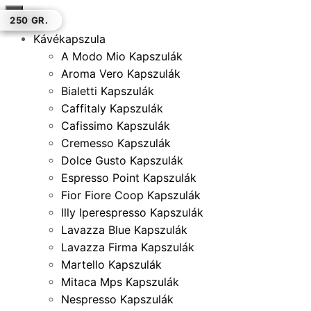
×
250 GR.
1 KG.
1 KG.
500 GR.
1 KG.
250 GR.
250 GR.
Kávékapszula
A Modo Mio Kapszulák
Aroma Vero Kapszulák
Bialetti Kapszulák
Caffitaly Kapszulák
Cafissimo Kapszulák
Cremesso Kapszulák
Dolce Gusto Kapszulák
Espresso Point Kapszulák
Fior Fiore Coop Kapszulák
Illy Iperespresso Kapszulák
Lavazza Blue Kapszulák
Lavazza Firma Kapszulák
Martello Kapszulák
Mitaca Mps Kapszulák
Nespresso Kapszulák