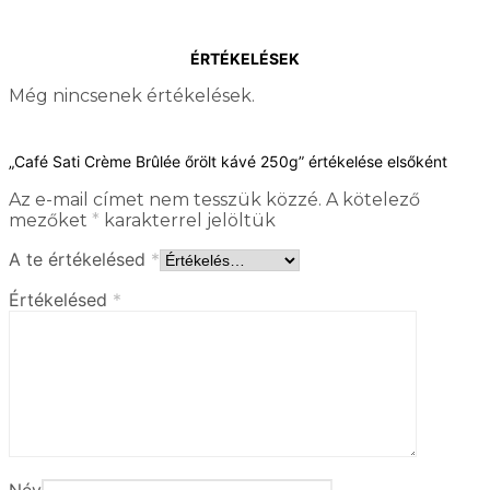
ÉRTÉKELÉSEK
Még nincsenek értékelések.
„Café Sati Crème Brûlée őrölt kávé 250g” értékelése elsőként
Az e-mail címet nem tesszük közzé.
A kötelező
mezőket
*
karakterrel jelöltük
A te értékelésed
*
Értékelésed
*