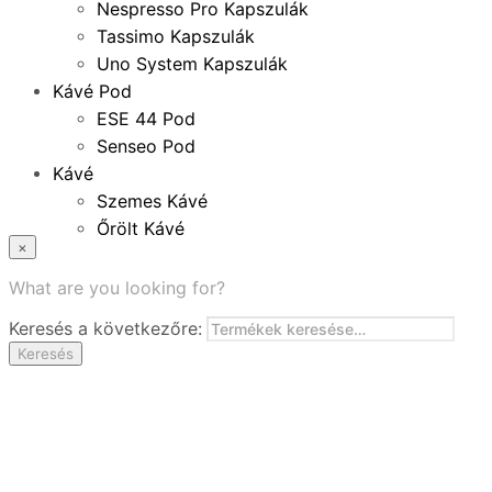
Nespresso Pro Kapszulák
Tassimo Kapszulák
Uno System Kapszulák
Kávé Pod
ESE 44 Pod
Senseo Pod
Kávé
Szemes Kávé
Őrölt Kávé
×
Specialitások
Instant Kávé
What are you looking for?
Instant Italok
Keresés a következőre:
Zacskó Tea
Keresés
Tartozékok
Ajánlatok