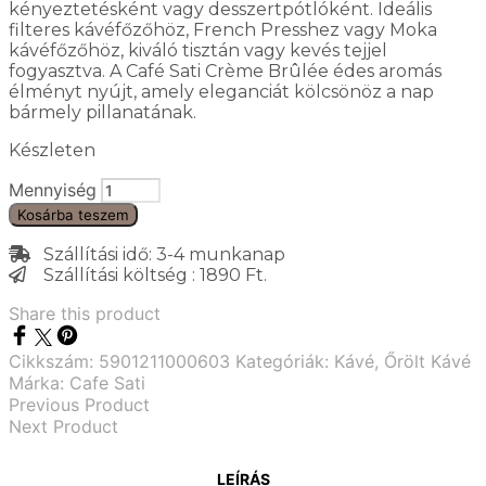
kényeztetésként vagy desszertpótlóként. Ideális
filteres kávéfőzőhöz, French Presshez vagy Moka
kávéfőzőhöz, kiváló tisztán vagy kevés tejjel
fogyasztva. A Café Sati Crème Brûlée édes aromás
élményt nyújt, amely eleganciát kölcsönöz a nap
bármely pillanatának.
Készleten
Mennyiség
Kosárba teszem
Szállítási idő: 3-4 munkanap
Szállítási költség : 1890 Ft.
Share this product
Cikkszám:
5901211000603
Kategóriák:
Kávé
,
Őrölt Kávé
Márka:
Cafe Sati
Previous Product
Next Product
LEÍRÁS