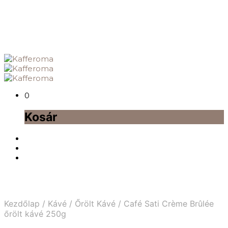
0
Kosár
Kezdőlap
/
Kávé
/
Őrölt Kávé
/
Café Sati Crème Brûlée
őrölt kávé 250g