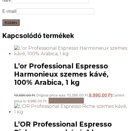
Név
E-mail
Kapcsolódó termékek
L’or Professional Espresso
Harmonieux szemes kávé,
100% Arabica, 1 kg
9,990.00
Ft
10,590.00
Ft
Original price was: 10,590.00 Ft.
Current
Kosárba teszem
price is: 9,990.00 Ft.
L’OR Professional Espresso