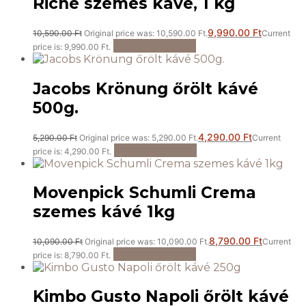
Riche szemes kávé, 1 kg
9,990.00
Ft
10,590.00
Ft
Original price was: 10,590.00 Ft.
Current
Kosárba teszem
price is: 9,990.00 Ft.
Jacobs Krönung őrölt kávé
500g.
4,290.00
Ft
5,290.00
Ft
Original price was: 5,290.00 Ft.
Current
Kosárba teszem
price is: 4,290.00 Ft.
Movenpick Schumli Crema
szemes kávé 1kg
8,790.00
Ft
10,090.00
Ft
Original price was: 10,090.00 Ft.
Current
Kosárba teszem
price is: 8,790.00 Ft.
Kimbo Gusto Napoli őrölt kávé