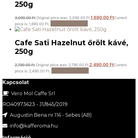
250g
1,690.00
Ft
3,090.00
Ft
Original price was: 3,090.00 Ft.
Current
Kosárba teszem
price is: 1,690.00 Ft.
Cafe Sati Hazelnut őrölt kávé,
250g
2,490.00
Ft
2,790.00
Ft
Original price was: 2,790.00 Ft.
Current
Kosárba teszem
price is: 2,490.00 Ft.
Kapcsolat
Vero Mol Caffe Srl
RO40973623 - J1/845/2019
Augustin Bena nr.116 - Sebes (AB)
info@kafferoma.hu
Információ