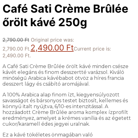
Café Sati Crème Brûlée
őrölt kávé 250g
2,790.00
Ft
Original price was:
2,490.00
Ft
2,790.00 Ft.
Current price is:
2,490.00 Ft.
A Café Sati Crème Brûlée őrölt kávé minden csésze
kávét elegáns és finom desszertté varázsol. Kiváló
minőségű Arabica kávébabot ötvöz a híres francia
desszert lágy és csábító aromájával.
A 100% Arabica alap finom ízt, kiegyensúlyozott
savasságot és bársonyos testet biztosít, kellemes és
könnyű italt nyújtva, 6/10-es intenzitással. A
hozzáadott Crème Brûlée aroma komplex ízprofilt
eredményez, amelyet a krémes vanília és az égetett
cukor/karamell édes jegyei uralnak.
Ez a kávé tökéletes önmagában való