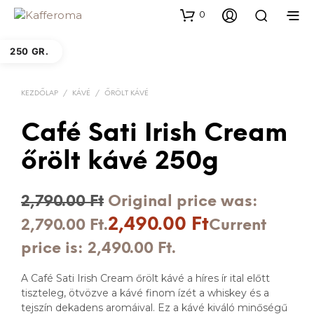
0
250 GR.
KEZDŐLAP
/
KÁVÉ
/
ŐRÖLT KÁVÉ
Café Sati Irish Cream
őrölt kávé 250g
2,790.00
Ft
Original price was:
2,490.00
Ft
2,790.00 Ft.
Current
price is: 2,490.00 Ft.
A Café Sati Irish Cream őrölt kávé a híres ír ital előtt
tiszteleg, ötvözve a kávé finom ízét a whiskey és a
tejszín dekadens aromáival. Ez a kávé kiváló minőségű