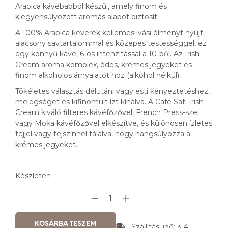
Arabica kávébabból készül, amely finom és
kiegyensúlyozott aromás alapot biztosít.
A 100% Arabica keverék kellemes ivási élményt nyújt,
alacsony savtartalommal és közepes testességgel, ez
egy könnyű kávé, 6-os intenzitással a 10-ből. Az Irish
Cream aroma komplex, édes, krémes jegyeket és
finom alkoholos árnyalatot hoz (alkohol nélkül).
Tökéletes választás délutáni vagy esti kényeztetéshez,
melegséget és kifinomult ízt kínálva. A Café Sati Irish
Cream kiváló filteres kávéfőzővel, French Press-szel
vagy Moka kávéfőzővel elkészítve, és különösen ízletes
tejjel vagy tejszínnel tálalva, hogy hangsúlyozza a
krémes jegyeket.
Készleten
KOSÁRBA TESZEM
Szállítási idő: 3-4