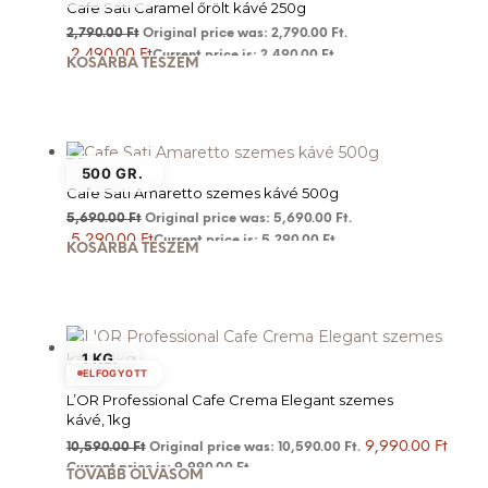
Cafe Sati Caramel őrölt kávé 250g
2,790.00
Ft
Original price was: 2,790.00 Ft.
2,490.00
Ft
Current price is: 2,490.00 Ft.
KOSÁRBA TESZEM
500 GR.
Cafe Sati Amaretto szemes kávé 500g
5,690.00
Ft
Original price was: 5,690.00 Ft.
5,290.00
Ft
Current price is: 5,290.00 Ft.
KOSÁRBA TESZEM
1 KG.
ELFOGYOTT
L’OR Professional Cafe Crema Elegant szemes
kávé, 1kg
9,990.00
Ft
10,590.00
Ft
Original price was: 10,590.00 Ft.
Current price is: 9,990.00 Ft.
TOVÁBB OLVASOM