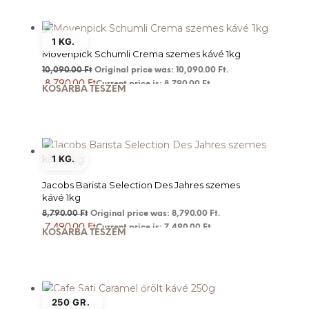
1 KG.
Movenpick Schumli Crema szemes kávé 1kg
10,090.00
Ft
Original price was: 10,090.00 Ft.
8,790.00
Ft
Current price is: 8,790.00 Ft.
KOSÁRBA TESZEM
1 KG.
Jacobs Barista Selection Des Jahres szemes
kávé 1kg
8,790.00
Ft
Original price was: 8,790.00 Ft.
7,490.00
Ft
Current price is: 7,490.00 Ft.
KOSÁRBA TESZEM
250 GR.