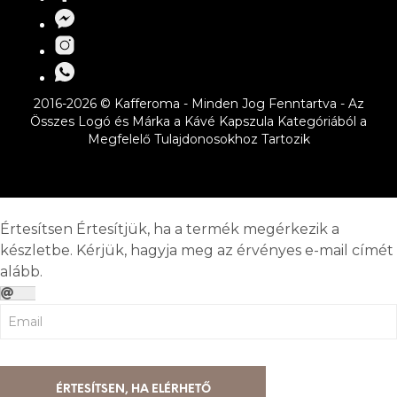
2016-2026 © Kafferoma - Minden Jog Fenntartva - Az
Összes Logó és Márka a Kávé Kapszula Kategóriából a
Megfelelő Tulajdonosokhoz Tartozik
Értesítsen
Értesítjük, ha a termék megérkezik a
készletbe. Kérjük, hagyja meg az érvényes e-mail címét
alább.
ÉRTESÍTSEN, HA ELÉRHETŐ