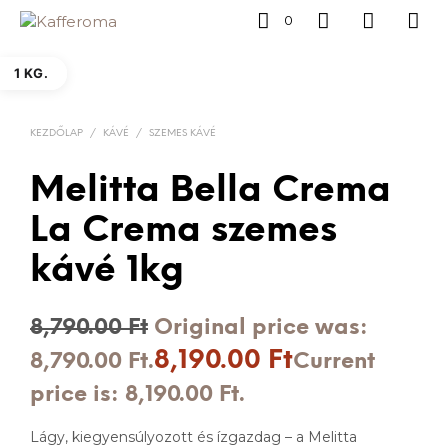
0
1 KG.
KEZDŐLAP
/
KÁVÉ
/
SZEMES KÁVÉ
Melitta Bella Crema
La Crema szemes
kávé 1kg
8,790.00
Ft
Original price was:
8,190.00
Ft
8,790.00 Ft.
Current
price is: 8,190.00 Ft.
Lágy, kiegyensúlyozott és ízgazdag – a Melitta