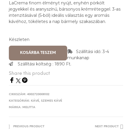
LaCrema finom élményt nyújt, enyhén pörkölt
jegyekkel és aranyszínű, bársonyos krémréteggel. 3-as
intenzitásával (5-ből) ideális választás egy aromás
kávéhoz, tökéletes a nap bármely szakaszában.
Készleten
Szállítási idő: 3-4
KOSÁRBA TESZEM
munkanap
Szállítási költség : 1890 Ft.
Share this product
CIKKSZÁM:
4002720008102
KATEGÓRIÁK:
KÁVÉ
,
SZEMES KÁVÉ
MÁRKA:
MELITTA
PREVIOUS PRODUCT
NEXT PRODUCT