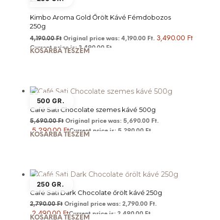
Kimbo Aroma Gold Őrölt Kávé Fémdobozos
250g
3,490.00
Ft
4,190.00
Ft
Original price was: 4,190.00 Ft.
Current price is: 3,490.00 Ft.
KOSÁRBA TESZEM
500 GR.
Café Sati Chocolate szemes kávé 500g
5,690.00
Ft
Original price was: 5,690.00 Ft.
5,290.00
Ft
Current price is: 5,290.00 Ft.
KOSÁRBA TESZEM
250 GR.
Café Sati Dark Chocolate őrölt kávé 250g
2,790.00
Ft
Original price was: 2,790.00 Ft.
2,490.00
Ft
Current price is: 2,490.00 Ft.
KOSÁRBA TESZEM