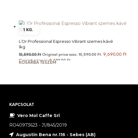
1 KG.
L’Or Professional Espresso Vibrant szemes kávé
1kg
9,690.00
Ft
10,590.00
Ft
Original price was: 10,590.00 Ft.
Current price is: 9,690.00 Ft.
KOSÁRBA TESZEM
KAPCSOLAT
Vero Mol Caffe Srl
RO40973623 - J1/845/2019
Augustin Bena nr.116 - Sebes (AB)