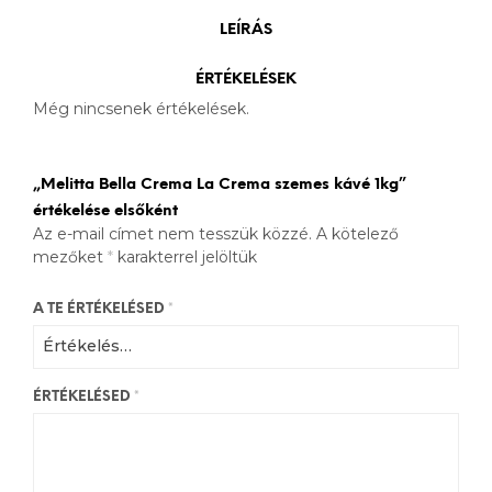
LEÍRÁS
ÉRTÉKELÉSEK
Még nincsenek értékelések.
„Melitta Bella Crema La Crema szemes kávé 1kg”
értékelése elsőként
Az e-mail címet nem tesszük közzé.
A kötelező
mezőket
*
karakterrel jelöltük
A TE ÉRTÉKELÉSED
*
ÉRTÉKELÉSED
*