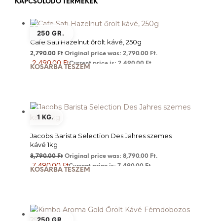
KAPCSOLÓDÓ TERMÉKEK
250 GR.
Cafe Sati Hazelnut őrölt kávé, 250g
2,790.00
Ft
Original price was: 2,790.00 Ft.
2,490.00
Ft
Current price is: 2,490.00 Ft.
KOSÁRBA TESZEM
1 KG.
Jacobs Barista Selection Des Jahres szemes
kávé 1kg
8,790.00
Ft
Original price was: 8,790.00 Ft.
7,490.00
Ft
Current price is: 7,490.00 Ft.
KOSÁRBA TESZEM
250 GR.