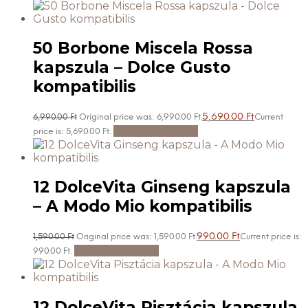
50 Borbone Miscela Rossa
kapszula – Dolce Gusto
kompatibilis
5,690.00
Ft
6,990.00
Ft
Original price was: 6,990.00 Ft.
Current
Kosárba teszem
price is: 5,690.00 Ft.
12 DolceVita Ginseng kapszula
– A Modo Mio kompatibilis
990.00
Ft
1,590.00
Ft
Original price was: 1,590.00 Ft.
Current price is:
Kosárba teszem
990.00 Ft.
12 DolceVita Pisztácia kapszula