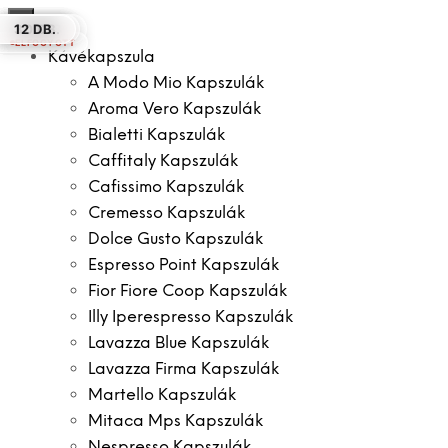
×
10 DB.
50 DB.
12 DB.
12 DB.
100 DB.
30 DB.
12 DB.
ELFOGYOTT
Kávékapszula
A Modo Mio Kapszulák
Aroma Vero Kapszulák
Bialetti Kapszulák
Caffitaly Kapszulák
Cafissimo Kapszulák
Cremesso Kapszulák
Dolce Gusto Kapszulák
Espresso Point Kapszulák
Fior Fiore Coop Kapszulák
Illy Iperespresso Kapszulák
Lavazza Blue Kapszulák
Lavazza Firma Kapszulák
Martello Kapszulák
Mitaca Mps Kapszulák
Nespresso Kapszulák