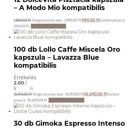
– A Modo Mio kompatibilis
990.00
Ft
1,590.00
Ft
Original price was: 1,590.00 Ft.
Current price is:
Kosárba teszem
990.00 Ft.
100 db Lollo Caffe Miscela Oro
kapszula – Lavazza Blue
kompatibilis
Értékelés:
2.00
/
5
(1)
10,690.00
Ft
13,190.00
Ft
Original price was: 13,190.00 Ft.
Current
Tovább olvasom
price is: 10,690.00 Ft.
30 db Gimoka Espresso Intenso