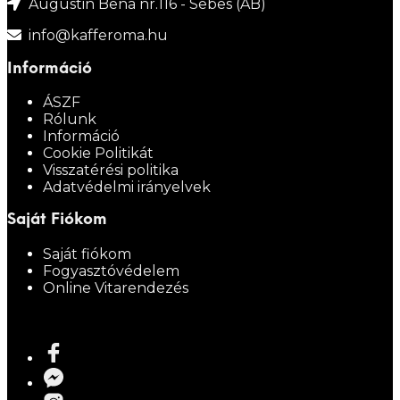
Augustin Bena nr.116 - Sebes (AB)
info@kafferoma.hu
Információ
ÁSZF
Rólunk
Információ
Cookie Politikát
Visszatérési politika
Adatvédelmi irányelvek
Saját Fiókom
Saját fiókom
Fogyasztóvédelem
Online Vitarendezés