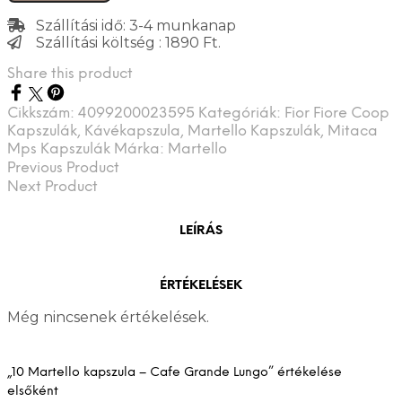
Szállítási idő: 3-4 munkanap
Szállítási költség : 1890 Ft.
Share this product
Cikkszám:
4099200023595
Kategóriák:
Fior Fiore Coop
Kapszulák
,
Kávékapszula
,
Martello Kapszulák
,
Mitaca
Mps Kapszulák
Márka:
Martello
Previous Product
Next Product
LEÍRÁS
ÉRTÉKELÉSEK
Még nincsenek értékelések.
„10 Martello kapszula – Cafe Grande Lungo” értékelése
elsőként