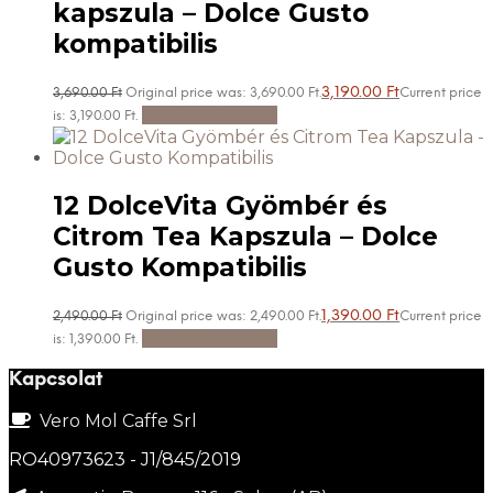
kapszula – Dolce Gusto
kompatibilis
3,190.00
Ft
3,690.00
Ft
Original price was: 3,690.00 Ft.
Current price
Kosárba teszem
is: 3,190.00 Ft.
12 DolceVita Gyömbér és
Citrom Tea Kapszula – Dolce
Gusto Kompatibilis
1,390.00
Ft
2,490.00
Ft
Original price was: 2,490.00 Ft.
Current price
Kosárba teszem
is: 1,390.00 Ft.
Kapcsolat
Vero Mol Caffe Srl
RO40973623 - J1/845/2019