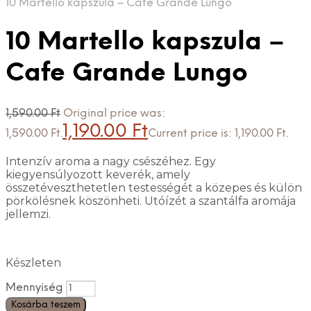
10 Martello kapszula – Cafe Grande Lungo
10 Martello kapszula –
Cafe Grande Lungo
1,590.00
Ft
Original price was:
1,190.00
Ft
1,590.00 Ft.
Current price is: 1,190.00 Ft.
Intenzív aroma a nagy csészéhez. Egy
kiegyensúlyozott keverék, amely
összetéveszthetetlen testességét a közepes és külön
pörkölésnek köszönheti. Utóízét a szantálfa aromája
jellemzi.
Készleten
Mennyiség
Kosárba teszem