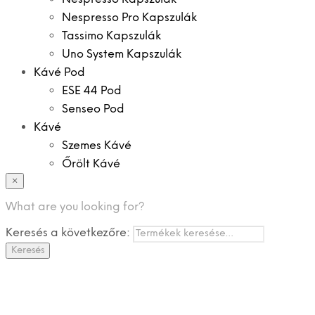
Nespresso Pro Kapszulák
Tassimo Kapszulák
Uno System Kapszulák
Kávé Pod
ESE 44 Pod
Senseo Pod
Kávé
Szemes Kávé
Őrölt Kávé
×
Specialitások
Instant Kávé
What are you looking for?
Instant Italok
Keresés a következőre:
Zacskó Tea
Keresés
Tartozékok
Ajánlatok