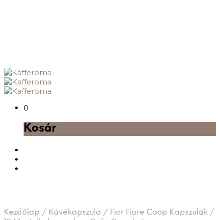
0
Kosár
Kezdőlap
/
Kávékapszula
/
Fior Fiore Coop Kapszulák
/