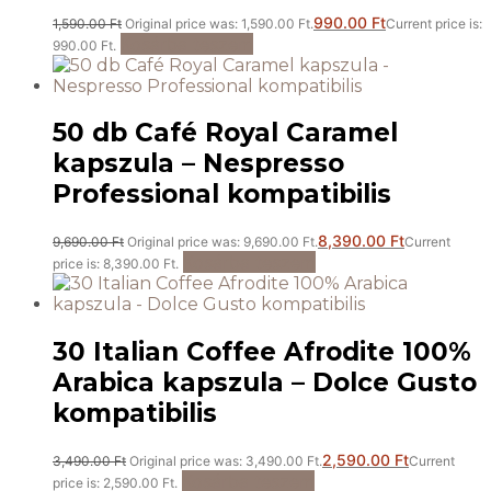
990.00
Ft
1,590.00
Ft
Original price was: 1,590.00 Ft.
Current price is:
Kosárba teszem
990.00 Ft.
50 db Café Royal Caramel
kapszula – Nespresso
Professional kompatibilis
8,390.00
Ft
9,690.00
Ft
Original price was: 9,690.00 Ft.
Current
Kosárba teszem
price is: 8,390.00 Ft.
30 Italian Coffee Afrodite 100%
Arabica kapszula – Dolce Gusto
kompatibilis
2,590.00
Ft
3,490.00
Ft
Original price was: 3,490.00 Ft.
Current
Kosárba teszem
price is: 2,590.00 Ft.