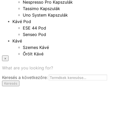
Nespresso Pro Kapszulák
Tassimo Kapszulák
Uno System Kapszulák
Kávé Pod
ESE 44 Pod
Senseo Pod
Kávé
Szemes Kávé
Őrölt Kávé
×
Specialitások
Instant Kávé
What are you looking for?
Instant Italok
Keresés a következőre:
Zacskó Tea
Keresés
Tartozékok
Ajánlatok