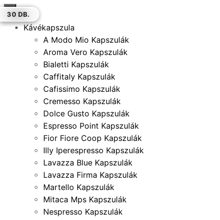
×
10 DB.
20 DB.
50 DB.
12 DB.
12 DB.
50 DB.
30 DB.
Kávékapszula
A Modo Mio Kapszulák
Aroma Vero Kapszulák
Bialetti Kapszulák
Caffitaly Kapszulák
Cafissimo Kapszulák
Cremesso Kapszulák
Dolce Gusto Kapszulák
Espresso Point Kapszulák
Fior Fiore Coop Kapszulák
Illy Iperespresso Kapszulák
Lavazza Blue Kapszulák
Lavazza Firma Kapszulák
Martello Kapszulák
Mitaca Mps Kapszulák
Nespresso Kapszulák