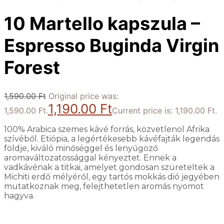
10 Martello kapszula –
Espresso Buginda Virgin
Forest
1,590.00
Ft
Original price was:
1,190.00
Ft
1,590.00 Ft.
Current price is: 1,190.00 Ft.
100% Arabica szemes kávé forrás, közvetlenöl Afrika
szívéből. Etiópia, a legértékesebb kávéfajták legendás
földje, kiváló minőséggel és lenyűgöző
aromaváltozatossággal kényeztet. Ennek a
vadkávénak a titkai, amelyet gondosan szüreteltek a
Michiti erdő mélyéről, egy tartós mokkás dió jegyében
mutatkoznak meg, felejthetetlen aromás nyomot
hagyva.