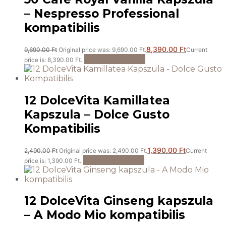
– Nespresso Professional
kompatibilis
8,390.00
Ft
9,690.00
Ft
Original price was: 9,690.00 Ft.
Current
Kosárba teszem
price is: 8,390.00 Ft.
12 DolceVita Kamillatea
Kapszula – Dolce Gusto
Kompatibilis
1,390.00
Ft
2,490.00
Ft
Original price was: 2,490.00 Ft.
Current
Kosárba teszem
price is: 1,390.00 Ft.
12 DolceVita Ginseng kapszula
– A Modo Mio kompatibilis