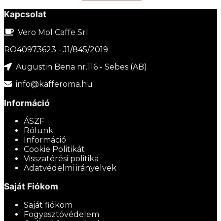
Kapcsolat
Vero Mol Caffe Srl
RO40973623 - J1/845/2019
Augustin Bena nr.116 - Sebes (AB)
info@kafferoma.hu
Információ
ÁSZF
Rólunk
Információ
Cookie Politikát
Visszatérési politika
Adatvédelmi irányelvek
Saját Fiókom
Saját fiókom
Fogyasztóvédelem