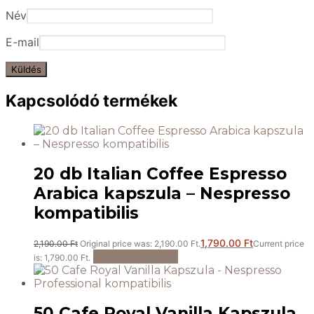
Név
E-mail
Kapcsolódó termékek
20 db Italian Coffee Espresso
Arabica kapszula – Nespresso
kompatibilis
1,790.00
Ft
2,190.00
Ft
Original price was: 2,190.00 Ft.
Current price
Kosárba teszem
is: 1,790.00 Ft.
50 Cafe Royal Vanilla Kapszula