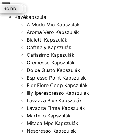
×
12 DB.
100 DB.
100 DB.
16 DB.
100 DB.
12 DB.
16 DB.
Kávékapszula
A Modo Mio Kapszulák
Aroma Vero Kapszulák
Bialetti Kapszulák
Caffitaly Kapszulák
Cafissimo Kapszulák
Cremesso Kapszulák
Dolce Gusto Kapszulák
Espresso Point Kapszulák
Fior Fiore Coop Kapszulák
Illy Iperespresso Kapszulák
Lavazza Blue Kapszulák
Lavazza Firma Kapszulák
Martello Kapszulák
Mitaca Mps Kapszulák
Nespresso Kapszulák