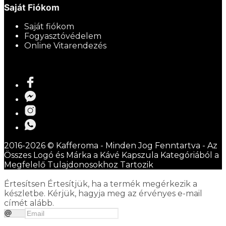
Saját Fiókom
Saját fiókom
Fogyasztóvédelem
Online Vitarendezés
2016-2026 © Kafferoma - Minden Jog Fenntartva - Az
Összes Logó és Márka a Kávé Kapszula Kategóriából a
Megfelelő Tulajdonosokhoz Tartozik
Értesítsen
Értesítjük, ha a termék megérkezik a
készletbe. Kérjük, hagyja meg az érvényes e-mail
címét alább.