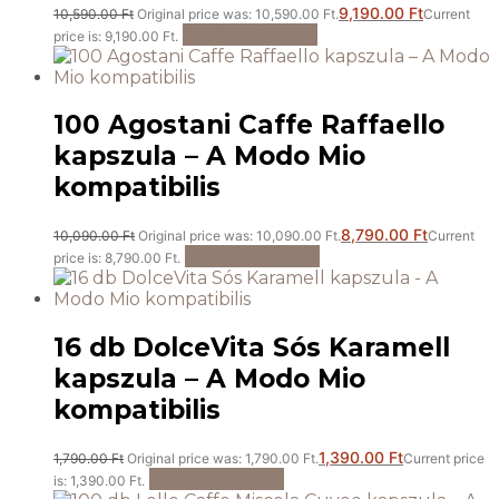
9,190.00
Ft
10,590.00
Ft
Original price was: 10,590.00 Ft.
Current
Kosárba teszem
price is: 9,190.00 Ft.
100 Agostani Caffe Raffaello
kapszula – A Modo Mio
kompatibilis
8,790.00
Ft
10,090.00
Ft
Original price was: 10,090.00 Ft.
Current
Kosárba teszem
price is: 8,790.00 Ft.
16 db DolceVita Sós Karamell
kapszula – A Modo Mio
kompatibilis
1,390.00
Ft
1,790.00
Ft
Original price was: 1,790.00 Ft.
Current price
Kosárba teszem
is: 1,390.00 Ft.