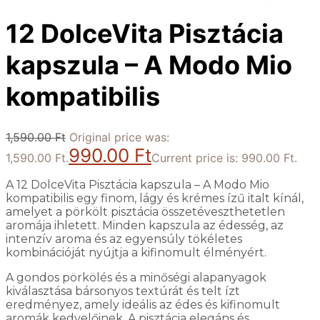
12 DolceVita Pisztácia
kapszula – A Modo Mio
kompatibilis
1,590.00
Ft
Original price was:
990.00
Ft
1,590.00 Ft.
Current price is: 990.00 Ft.
A 12 DolceVita Pisztácia kapszula – A Modo Mio
kompatibilis egy finom, lágy és krémes ízű italt kínál,
amelyet a pörkölt pisztácia összetéveszthetetlen
aromája ihletett. Minden kapszula az édesség, az
intenzív aroma és az egyensúly tökéletes
kombinációját nyújtja a kifinomult élményért.
A gondos pörkölés és a minőségi alapanyagok
kiválasztása bársonyos textúrát és telt ízt
eredményez, amely ideális az édes és kifinomult
aromák kedvelőinek. A pisztácia elegáns és