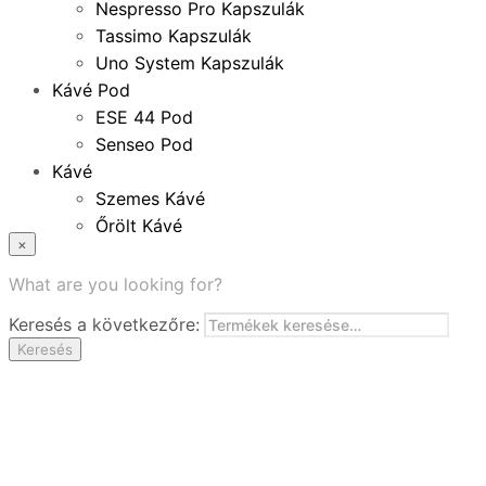
Nespresso Pro Kapszulák
Tassimo Kapszulák
Uno System Kapszulák
Kávé Pod
ESE 44 Pod
Senseo Pod
Kávé
Szemes Kávé
Őrölt Kávé
×
Specialitások
Instant Kávé
What are you looking for?
Instant Italok
Keresés a következőre:
Zacskó Tea
Keresés
Tartozékok
Ajánlatok