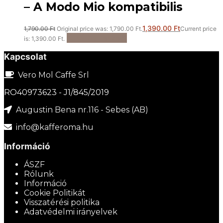
– A Modo Mio kompatibilis
1,390.00
Ft
1,790.00
Ft
Original price was: 1,790.00 Ft.
Current price
Kosárba teszem
is: 1,390.00 Ft.
Kapcsolat
Vero Mol Caffe Srl
RO40973623 - J1/845/2019
Augustin Bena nr.116 - Sebes (AB)
info@kafferoma.hu
Információ
ÁSZF
Rólunk
Információ
Cookie Politikát
Visszatérési politika
Adatvédelmi irányelvek