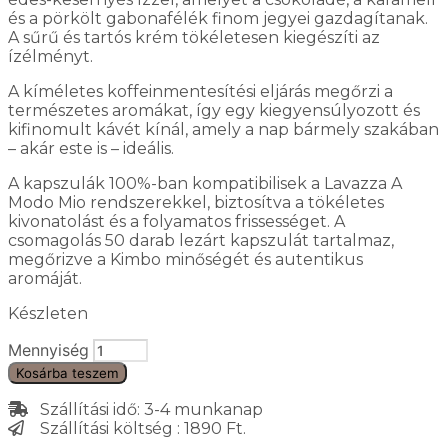
és a pörkölt gabonafélék finom jegyei gazdagítanak.
A sűrű és tartós krém tökéletesen kiegészíti az
ízélményt.
A kíméletes koffeinmentesítési eljárás megőrzi a
természetes aromákat, így egy kiegyensúlyozott és
kifinomult kávét kínál, amely a nap bármely szakában
– akár este is – ideális.
A kapszulák 100%-ban kompatibilisek a Lavazza A
Modo Mio rendszerekkel, biztosítva a tökéletes
kivonatolást és a folyamatos frissességet. A
csomagolás 50 darab lezárt kapszulát tartalmaz,
megőrizve a Kimbo minőségét és autentikus
aromáját.
Készleten
Mennyiség
Kosárba teszem
Szállítási idő: 3-4 munkanap
Szállítási költség : 1890 Ft.