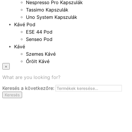
Nespresso Pro Kapszulák
Tassimo Kapszulák
Uno System Kapszulák
Kávé Pod
ESE 44 Pod
Senseo Pod
Kávé
Szemes Kávé
Őrölt Kávé
×
Specialitások
Instant Kávé
What are you looking for?
Instant Italok
Keresés a következőre:
Zacskó Tea
Keresés
Tartozékok
Ajánlatok