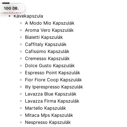
×
50 DB.
16 DB.
16 DB.
100 DB.
100 DB.
16 DB.
100 DB.
ELFOGYOTT
ELFOGYOTT
Kávékapszula
A Modo Mio Kapszulák
Aroma Vero Kapszulák
Bialetti Kapszulák
Caffitaly Kapszulák
Cafissimo Kapszulák
Cremesso Kapszulák
Dolce Gusto Kapszulák
Espresso Point Kapszulák
Fior Fiore Coop Kapszulák
Illy Iperespresso Kapszulák
Lavazza Blue Kapszulák
Lavazza Firma Kapszulák
Martello Kapszulák
Mitaca Mps Kapszulák
Nespresso Kapszulák