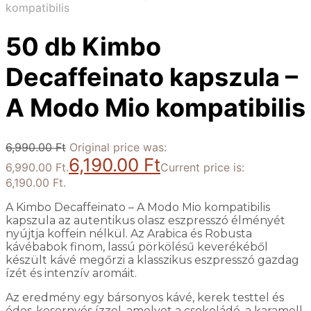
kompatibilis
50 db Kimbo
Decaffeinato kapszula –
A Modo Mio kompatibilis
6,990.00
Ft
Original price was:
6,190.00
Ft
6,990.00 Ft.
Current price is:
6,190.00 Ft.
A Kimbo Decaffeinato – A Modo Mio kompatibilis
kapszula az autentikus olasz eszpresszó élményét
nyújtja koffein nélkül. Az Arabica és Robusta
kávébabok finom, lassú pörkölésű keverékéből
készült kávé megőrzi a klasszikus eszpresszó gazdag
ízét és intenzív aromáit.
Az eredmény egy bársonyos kávé, kerek testtel és
édes-kesernyés ízzel, amelyet a csokoládé, a karamell