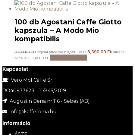
100 db Agostani Caffe Giotto
kapszula – A Modo Mio
kompatibilis
8,390.00
Ft
9,590.00
Ft
Original price was: 9,590.00 Ft.
Current
Kosárba teszem
price is: 8,390.00 Ft.
Kapcsolat
Vero Mol Caffe Srl
RO40973623 - J1/845/2019
Augustin Bena nr.116 - Sebes (AB)
info@kafferoma.hu
Információ
ÁSZF