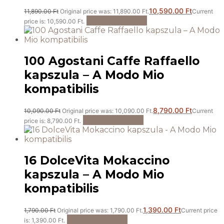
10,590.00
Ft
11,890.00
Ft
Original price was: 11,890.00 Ft.
Current
Kosárba teszem
price is: 10,590.00 Ft.
100 Agostani Caffe Raffaello
kapszula – A Modo Mio
kompatibilis
8,790.00
Ft
10,090.00
Ft
Original price was: 10,090.00 Ft.
Current
Kosárba teszem
price is: 8,790.00 Ft.
16 DolceVita Mokaccino
kapszula – A Modo Mio
kompatibilis
1,390.00
Ft
1,790.00
Ft
Original price was: 1,790.00 Ft.
Current price
Kosárba teszem
is: 1,390.00 Ft.