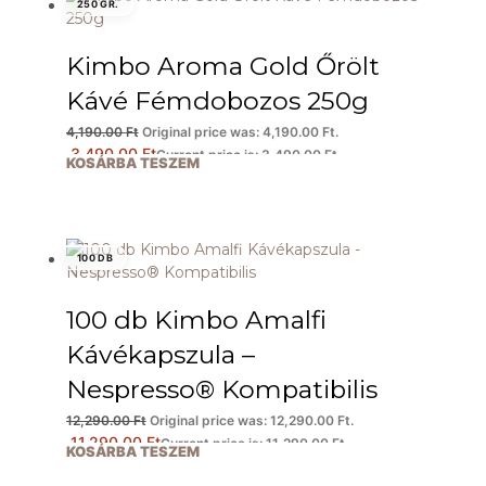
250 GR.
Kimbo Aroma Gold Őrölt
Kávé Fémdobozos 250g
4,190.00
Ft
Original price was: 4,190.00 Ft.
3,490.00
Ft
Current price is: 3,490.00 Ft.
KOSÁRBA TESZEM
100 DB
100 db Kimbo Amalfi
Kávékapszula –
Nespresso® Kompatibilis
12,290.00
Ft
Original price was: 12,290.00 Ft.
11,290.00
Ft
Current price is: 11,290.00 Ft.
KOSÁRBA TESZEM