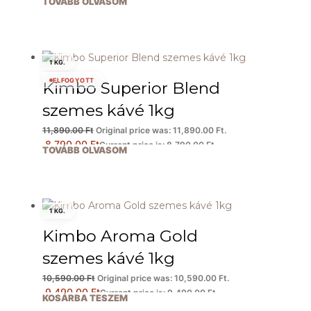
TOVÁBB OLVASOM
1 KG.
ELFOGYOTT
Kimbo Superior Blend
szemes kávé 1kg
11,890.00
Ft
Original price was: 11,890.00 Ft.
8,790.00
Ft
Current price is: 8,790.00 Ft.
TOVÁBB OLVASOM
1 KG.
Kimbo Aroma Gold
szemes kávé 1kg
10,590.00
Ft
Original price was: 10,590.00 Ft.
9,490.00
Ft
Current price is: 9,490.00 Ft.
KOSÁRBA TESZEM