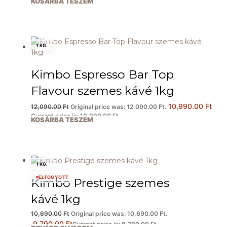
KOSÁRBA TESZEM
1 KG.
Kimbo Espresso Bar Top
Flavour szemes kávé 1kg
10,990.00
Ft
12,090.00
Ft
Original price was: 12,090.00 Ft.
Current price is: 10,990.00 Ft.
KOSÁRBA TESZEM
1 KG.
ELFOGYOTT
Kimbo Prestige szemes
kávé 1kg
10,690.00
Ft
Original price was: 10,690.00 Ft.
9,790.00
Ft
Current price is: 9,790.00 Ft.