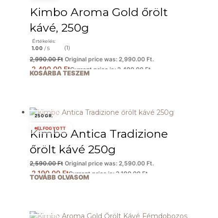
Kimbo Aroma Gold őrölt
kávé, 250g
Értékelés:
(1)
1.00
/ 5
2,990.00
Ft
Original price was: 2,990.00 Ft.
2,490.00
Ft
Current price is: 2,490.00 Ft.
KOSÁRBA TESZEM
250 GR.
ELFOGYOTT
Kimbo Antica Tradizione
őrölt kávé 250g
2,590.00
Ft
Original price was: 2,590.00 Ft.
2,190.00
Ft
Current price is: 2,190.00 Ft.
TOVÁBB OLVASOM