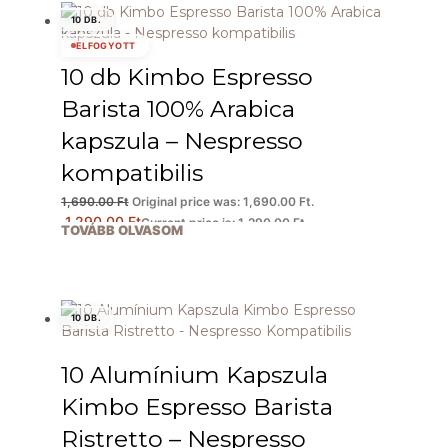
10 DB.
ELFOGYOTT
10 db Kimbo Espresso
Barista 100% Arabica
kapszula – Nespresso
kompatibilis
1,690.00
Ft
Original price was: 1,690.00 Ft.
1,290.00
Ft
Current price is: 1,290.00 Ft.
TOVÁBB OLVASOM
10 DB.
10 Alumínium Kapszula
Kimbo Espresso Barista
Ristretto – Nespresso