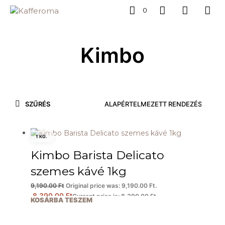
0
Kimbo
SZŰRÉS
1 KG.
Kimbo Barista Delicato
szemes kávé 1kg
9,190.00
Ft
Original price was: 9,190.00 Ft.
8,390.00
Ft
Current price is: 8,390.00 Ft.
KOSÁRBA TESZEM