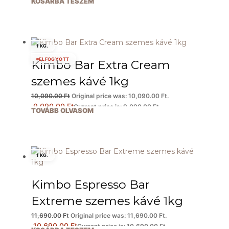
KOSÁRBA TESZEM
1 KG.
ELFOGYOTT
Kimbo Bar Extra Cream
szemes kávé 1kg
10,090.00
Ft
Original price was: 10,090.00 Ft.
9,090.00
Ft
Current price is: 9,090.00 Ft.
TOVÁBB OLVASOM
1 KG.
Kimbo Espresso Bar
Extreme szemes kávé 1kg
11,690.00
Ft
Original price was: 11,690.00 Ft.
10,690.00
Ft
Current price is: 10,690.00 Ft.