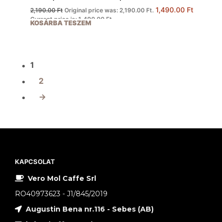
1,490.00
Ft
2,190.00
Ft
Original price was: 2,190.00 Ft.
Current price is: 1,490.00 Ft.
KOSÁRBA TESZEM
1
2
→
KAPCSOLAT
Vero Mol Caffe Srl
RO40973623 - J1/845/2019
Augustin Bena nr.116 - Sebes (AB)