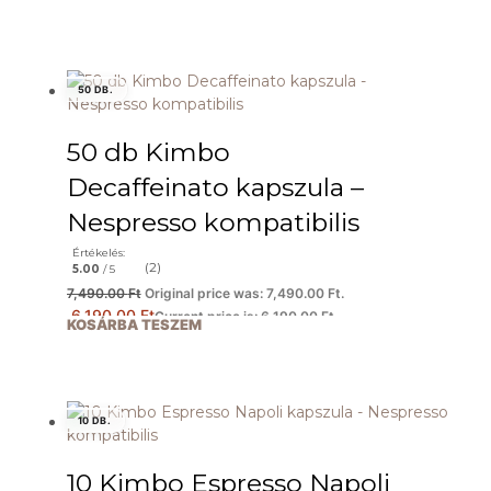
50 DB.
50 db Kimbo
Decaffeinato kapszula –
Nespresso kompatibilis
Értékelés:
(2)
5.00
/ 5
7,490.00
Ft
Original price was: 7,490.00 Ft.
6,190.00
Ft
Current price is: 6,190.00 Ft.
KOSÁRBA TESZEM
10 DB.
10 Kimbo Espresso Napoli