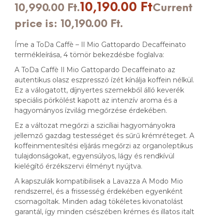
10,190.00
Ft
10,990.00 Ft.
Current
price is: 10,190.00 Ft.
Íme a ToDa Caffè – Il Mio Gattopardo Decaffeinato
termékleírása, 4 tömör bekezdésbe foglalva:
A ToDa Caffè Il Mio Gattopardo Decaffeinato az
autentikus olasz eszpresszó ízét kínálja koffein nélkül.
Ez a válogatott, díjnyertes szemekből álló keverék
speciális pörkölést kapott az intenzív aroma és a
hagyományos ízvilág megőrzése érdekében.
Ez a változat megőrzi a szicíliai hagyományokra
jellemző gazdag testességet és sűrű krémréteget. A
koffeinmentesítési eljárás megőrzi az organoleptikus
tulajdonságokat, egyensúlyos, lágy és rendkívül
kielégítő érzékszervi élményt nyújtva.
A kapszulák kompatibilisek a Lavazza A Modo Mio
rendszerrel, és a frissesség érdekében egyenként
csomagoltak. Minden adag tökéletes kivonatolást
garantál, így minden csészében krémes és illatos italt