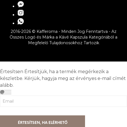
2016-2026 © Kafferoma - Minden Jog Fenntartva - Az
Összes Logó és Márka a Kávé Kapszula Kategóriából a
Megfelelő Tulajdonosokhoz Tartozik
Értesítsen
Értesítjük, ha a termék megérkezik a
készletbe. Kérjük, hagyja meg az érvényes e-mail címét
alább.
ÉRTESÍTSEN, HA ELÉRHETŐ