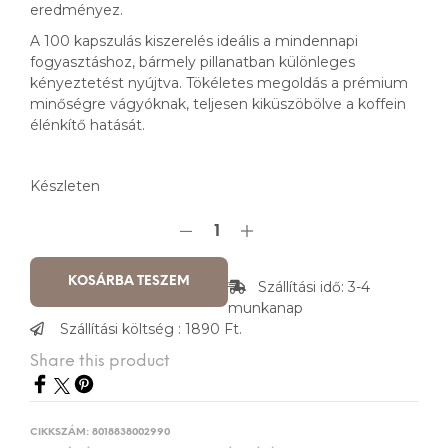
eredményez.
A 100 kapszulás kiszerelés ideális a mindennapi
fogyasztáshoz, bármely pillanatban különleges
kényeztetést nyújtva. Tökéletes megoldás a prémium
minőségre vágyóknak, teljesen kiküszöbölve a koffein
élénkítő hatását.
Készleten
KOSÁRBA TESZEM
Szállítási idő: 3-4
munkanap
Szállítási költség : 1890 Ft.
Share this product
CIKKSZÁM:
8018838002990