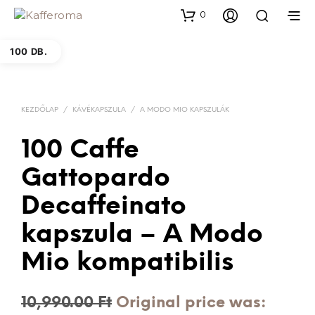
0
100 DB.
KEZDŐLAP
/
KÁVÉKAPSZULA
/
A MODO MIO KAPSZULÁK
100 Caffe
Gattopardo
Decaffeinato
kapszula – A Modo
Mio kompatibilis
10,990.00
Ft
Original price was: