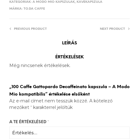
KATEGÓRIÁK:
A MODO MIO KAPSZULÁK
,
KÁVÉKAPSZULA
MÁRKA:
TO.DA CAFFE
PREVIOUS PRODUCT
NEXT PRODUCT
LEÍRÁS
ÉRTÉKELÉSEK
Még nincsenek értékelések.
„100 Caffe Gattopardo Decaffeinato kapszula – A Modo
Mio kompatibilis” értékelése elsőként
Az e-mail címet nem tesszük közzé.
A kötelező
mezőket
*
karakterrel jelöltük
A TE ÉRTÉKELÉSED
*