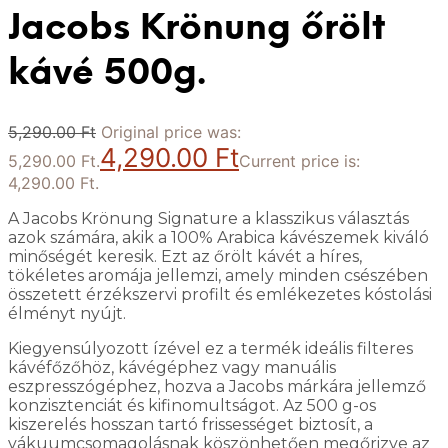
Jacobs Krönung őrölt
kávé 500g.
5,290.00
Ft
Original price was:
4,290.00
Ft
5,290.00 Ft.
Current price is:
4,290.00 Ft.
A Jacobs Krönung Signature a klasszikus választás
azok számára, akik a 100% Arabica kávészemek kiváló
minőségét keresik. Ezt az őrölt kávét a híres,
tökéletes aromája jellemzi, amely minden csészében
összetett érzékszervi profilt és emlékezetes kóstolási
élményt nyújt.
Kiegyensúlyozott ízével ez a termék ideális filteres
kávéfőzőhöz, kávégéphez vagy manuális
eszpresszógéphez, hozva a Jacobs márkára jellemző
konzisztenciát és kifinomultságot. Az 500 g-os
kiszerelés hosszan tartó frissességet biztosít, a
vákuumcsomagolásnak köszönhetően megőrizve az