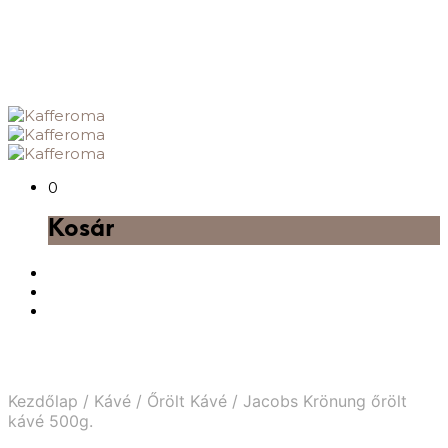
0
Kosár
Kezdőlap
/
Kávé
/
Őrölt Kávé
/
Jacobs Krönung őrölt
kávé 500g.