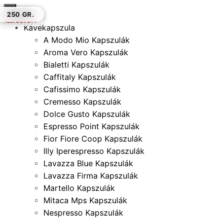
×
500 GR.
250 GR.
250 GR.
1 KG.
1 KG.
250 GR.
250 GR.
ELFOGYOTT
Kávékapszula
A Modo Mio Kapszulák
Aroma Vero Kapszulák
Bialetti Kapszulák
Caffitaly Kapszulák
Cafissimo Kapszulák
Cremesso Kapszulák
Dolce Gusto Kapszulák
Espresso Point Kapszulák
Fior Fiore Coop Kapszulák
Illy Iperespresso Kapszulák
Lavazza Blue Kapszulák
Lavazza Firma Kapszulák
Martello Kapszulák
Mitaca Mps Kapszulák
Nespresso Kapszulák