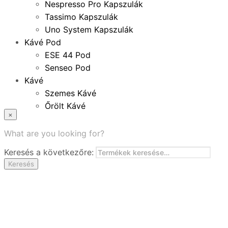
Nespresso Pro Kapszulák
Tassimo Kapszulák
Uno System Kapszulák
Kávé Pod
ESE 44 Pod
Senseo Pod
Kávé
Szemes Kávé
Őrölt Kávé
×
Specialitások
Instant Kávé
What are you looking for?
Instant Italok
Keresés a következőre:
Zacskó Tea
Keresés
Tartozékok
Ajánlatok