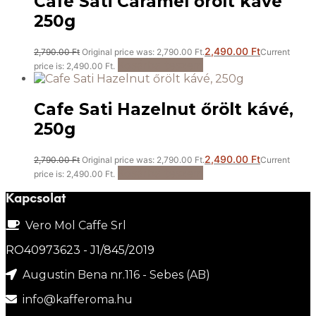
Cafe Sati Caramel őrölt kávé
250g
2,490.00
Ft
2,790.00
Ft
Original price was: 2,790.00 Ft.
Current
Kosárba teszem
price is: 2,490.00 Ft.
Cafe Sati Hazelnut őrölt kávé,
250g
2,490.00
Ft
2,790.00
Ft
Original price was: 2,790.00 Ft.
Current
Kosárba teszem
price is: 2,490.00 Ft.
Kapcsolat
Vero Mol Caffe Srl
RO40973623 - J1/845/2019
Augustin Bena nr.116 - Sebes (AB)
info@kafferoma.hu