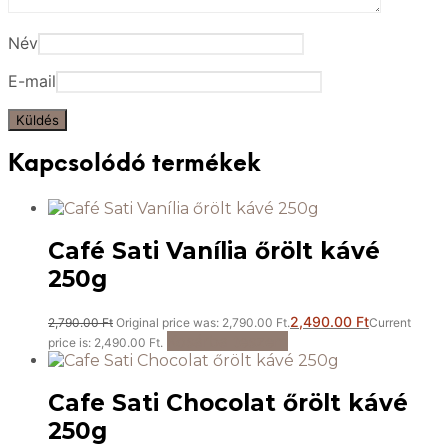
Név
E-mail
Kapcsolódó termékek
Café Sati Vanília őrölt kávé
250g
2,490.00
Ft
2,790.00
Ft
Original price was: 2,790.00 Ft.
Current
Kosárba teszem
price is: 2,490.00 Ft.
Cafe Sati Chocolat őrölt kávé
250g