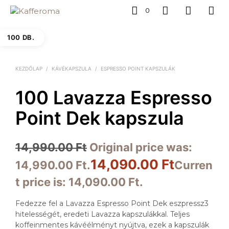
0
100 DB.
KEZDŐLAP
/
KÁVÉKAPSZULA
/
ESPRESSO POINT KAPSZULÁK
100 Lavazza Espresso
Point Dek kapszula
14,990.00
Ft
Original price was:
14,090.00
Ft
14,990.00 Ft.
Curren
t price is: 14,090.00 Ft.
Fedezze fel a Lavazza Espresso Point Dek eszpressz3
hitelességét, eredeti Lavazza kapszulákkal. Teljes
koffeinmentes kávéélményt nyújtva, ezek a kapszulák