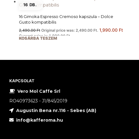
16 DB.
16 Gimoka Espresso Cremoso kapszula – Dolce
Gusto kompatibilis
1,990.00
Ft
2,490.00
Ft
Original price was: 2,490.00 Ft.
Current price is: 1,990.00 Ft.
KOSÁRBA TESZEM
KAPCSOLAT
Vero Mol Caffe Srl
RO40973623 - J1/845/2019
Augustin Bena nr.116 - Sebes (AB)
info@kafferoma.hu