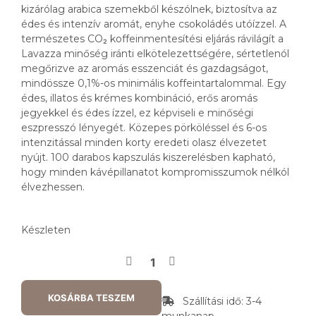
kizárólag arabica szemekből készólnek, biztosítva az
édes és intenzív aromát, enyhe csokoládés utóízzel. A
természetes CO₂ koffeinmentesítési eljárás rávilágít a
Lavazza minőség iránti elkötelezettségére, sértetlenól
megőrizve az aromás esszenciát és gazdagságot,
mindössze 0,1%-os minimális koffeintartalommal. Egy
édes, illatos és krémes kombináció, erős aromás
jegyekkel és édes ízzel, ez képviseli e minőségi
eszpresszó lényegét. Közepes pörköléssel és 6-os
intenzitással minden korty eredeti olasz élvezetet
nyújt. 100 darabos kapszulás kiszerelésben kapható,
hogy minden kávépillanatot kompromisszumok nélkól
élvezhessen.
Készleten
KOSÁRBA TESZEM
Szállítási idő: 3-4
munkanap