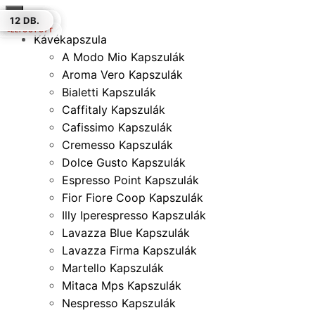
×
100 DB.
12 DB.
100 DB.
12 DB.
12 DB.
12 DB.
12 DB.
ELFOGYOTT
Kávékapszula
A Modo Mio Kapszulák
Aroma Vero Kapszulák
Bialetti Kapszulák
Caffitaly Kapszulák
Cafissimo Kapszulák
Cremesso Kapszulák
Dolce Gusto Kapszulák
Espresso Point Kapszulák
Fior Fiore Coop Kapszulák
Illy Iperespresso Kapszulák
Lavazza Blue Kapszulák
Lavazza Firma Kapszulák
Martello Kapszulák
Mitaca Mps Kapszulák
Nespresso Kapszulák