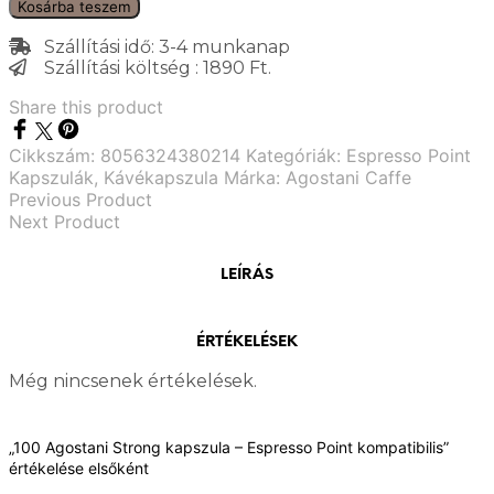
Kosárba teszem
Szállítási idő: 3-4 munkanap
Szállítási költség : 1890 Ft.
Share this product
Cikkszám:
8056324380214
Kategóriák:
Espresso Point
Kapszulák
,
Kávékapszula
Márka:
Agostani Caffe
Previous Product
Next Product
LEÍRÁS
ÉRTÉKELÉSEK
Még nincsenek értékelések.
„100 Agostani Strong kapszula – Espresso Point kompatibilis”
értékelése elsőként