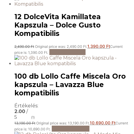
12 DolceVita Kamillatea
Kapszula – Dolce Gusto
Kompatibilis
1,390.00
Ft
2,490.00
Ft
Original price was: 2,490.00 Ft.
Current
Kosárba teszem
price is: 1,390.00 Ft.
100 db Lollo Caffe Miscela Oro
kapszula – Lavazza Blue
kompatibilis
Értékelés:
2.00
/
5
(1)
10,690.00
Ft
13,190.00
Ft
Original price was: 13,190.00 Ft.
Current
Tovább olvasom
price is: 10,690.00 Ft.