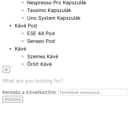
Nespresso Pro Kapszulák
Tassimo Kapszulák
Uno System Kapszulák
Kávé Pod
ESE 44 Pod
Senseo Pod
Kávé
Szemes Kávé
Őrölt Kávé
×
Specialitások
Instant Kávé
What are you looking for?
Instant Italok
Keresés a következőre:
Zacskó Tea
Keresés
Tartozékok
Ajánlatok