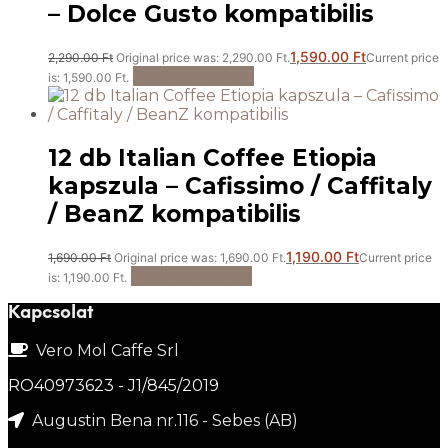
– Dolce Gusto kompatibilis
1,590.00
Ft
2,290.00
Ft
Original price was: 2,290.00 Ft.
Current price
Kosárba teszem
is: 1,590.00 Ft.
12 db Italian Coffee Etiopia
kapszula – Cafissimo / Caffitaly
/ BeanZ kompatibilis
1,190.00
Ft
1,690.00
Ft
Original price was: 1,690.00 Ft.
Current price
Kosárba teszem
is: 1,190.00 Ft.
Kapcsolat
Vero Mol Caffe Srl
RO40973623 - J1/845/2019
Augustin Bena nr.116 - Sebes (AB)