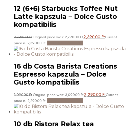
12 (6+6) Starbucks Toffee Nut
Latte kapszula – Dolce Gusto
kompatibilis
2,390.00
Ft
2,790.00
Ft
Original price was: 2,790.00 Ft.
Current
Tovább olvasom
price is: 2,390.00 Ft.
16 db Costa Barista Creations
Espresso kapszula – Dolce
Gusto kompatibilis
2,290.00
Ft
3,090.00
Ft
Original price was: 3,090.00 Ft.
Current
Tovább olvasom
price is: 2,290.00 Ft.
10 db Ristora Relax tea