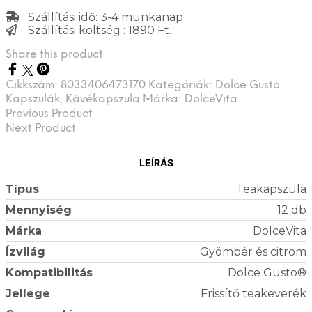
Szállítási idő: 3-4 munkanap
Szállítási költség : 1890 Ft.
Share this product
Cikkszám:
8033406473170
Kategóriák:
Dolce Gusto
Kapszulák
,
Kávékapszula
Márka:
DolceVita
Previous Product
Next Product
LEÍRÁS
Típus
Teakapszula
Mennyiség
12 db
Márka
DolceVita
Ízvilág
Gyömbér és citrom
Kompatibilitás
Dolce Gusto®
Jellege
Frissítő teakeverék