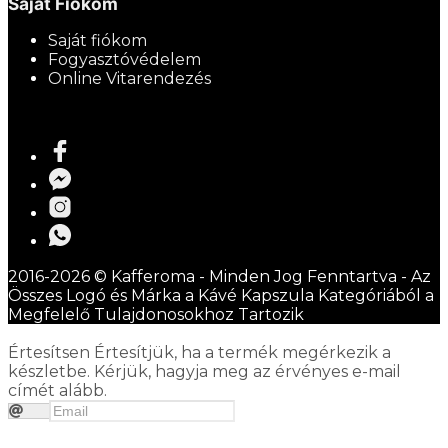
Saját Fiókom
Saját fiókom
Fogyasztóvédelem
Online Vitarendezés
2016-2026 © Kafferoma - Minden Jog Fenntartva - Az
Összes Logó és Márka a Kávé Kapszula Kategóriából a
Megfelelő Tulajdonosokhoz Tartozik
Értesítsen
Értesítjük, ha a termék megérkezik a
készletbe. Kérjük, hagyja meg az érvényes e-mail
címét alább.