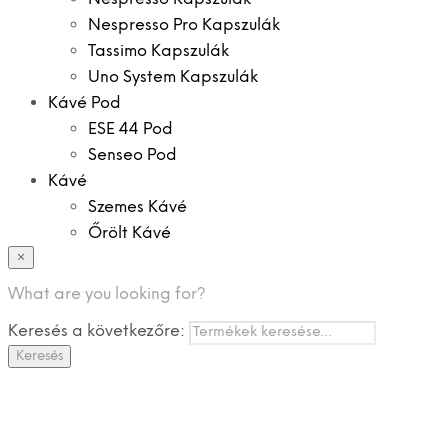
Nespresso Pro Kapszulák
Tassimo Kapszulák
Uno System Kapszulák
Kávé Pod
ESE 44 Pod
Senseo Pod
Kávé
Szemes Kávé
Őrölt Kávé
×
Specialitások
Instant Kávé
What are you looking for?
Instant Italok
Keresés a következőre:
Zacskó Tea
Keresés
Tartozékok
Ajánlatok