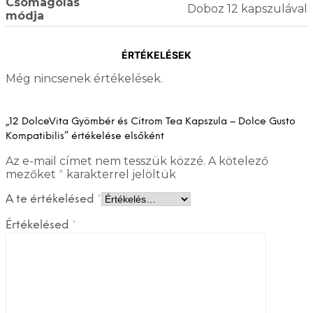
Csomagolás
Doboz 12 kapszulával
módja
ÉRTÉKELÉSEK
Még nincsenek értékelések.
„12 DolceVita Gyömbér és Citrom Tea Kapszula – Dolce Gusto
Kompatibilis” értékelése elsőként
Az e-mail címet nem tesszük közzé.
A kötelező
mezőket
*
karakterrel jelöltük
A te értékelésed
*
Értékelésed
*