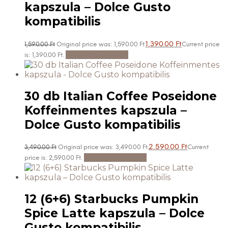
kapszula – Dolce Gusto
kompatibilis
1,390.00
Ft
1,590.00
Ft
Original price was: 1,590.00 Ft.
Current price
Kosárba teszem
is: 1,390.00 Ft.
30 db Italian Coffee Poseidone
Koffeinmentes kapszula –
Dolce Gusto kompatibilis
2,590.00
Ft
3,490.00
Ft
Original price was: 3,490.00 Ft.
Current
Kosárba teszem
price is: 2,590.00 Ft.
12 (6+6) Starbucks Pumpkin
Spice Latte kapszula – Dolce
Gusto kompatibilis