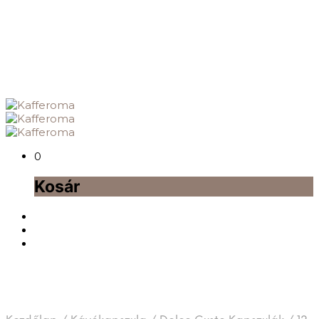
0
Kosár