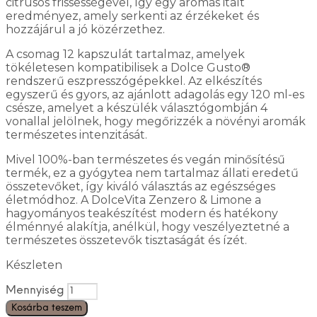
citrusos frissességével, így egy aromás italt
eredményez, amely serkenti az érzékeket és
hozzájárul a jó közérzethez.
A csomag 12 kapszulát tartalmaz, amelyek
tökéletesen kompatibilisek a Dolce Gusto®
rendszerű eszpresszógépekkel. Az elkészítés
egyszerű és gyors, az ajánlott adagolás egy 120 ml-es
csésze, amelyet a készülék választógombján 4
vonallal jelölnek, hogy megőrizzék a növényi aromák
természetes intenzitását.
Mivel 100%-ban természetes és vegán minősítésű
termék, ez a gyógytea nem tartalmaz állati eredetű
összetevőket, így kiváló választás az egészséges
életmódhoz. A DolceVita Zenzero & Limone a
hagyományos teakészítést modern és hatékony
élménnyé alakítja, anélkül, hogy veszélyeztetné a
természetes összetevők tisztaságát és ízét.
Készleten
Mennyiség
Kosárba teszem