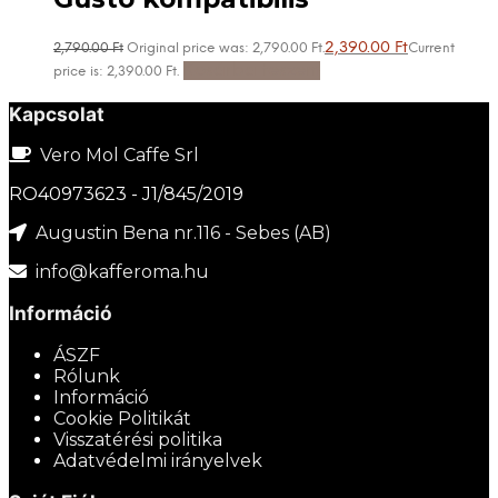
2,390.00
Ft
2,790.00
Ft
Original price was: 2,790.00 Ft.
Current
Kosárba teszem
price is: 2,390.00 Ft.
Kapcsolat
Vero Mol Caffe Srl
RO40973623 - J1/845/2019
Augustin Bena nr.116 - Sebes (AB)
info@kafferoma.hu
Információ
ÁSZF
Rólunk
Információ
Cookie Politikát
Visszatérési politika
Adatvédelmi irányelvek