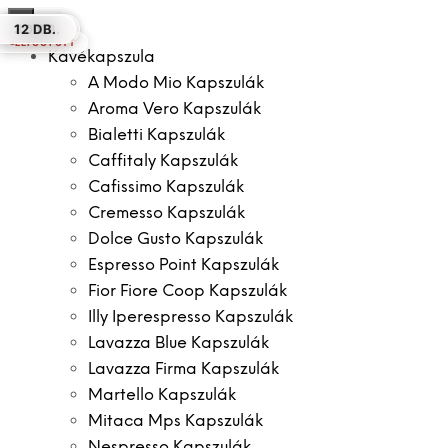
×
12 DB.
12 DB.
12 DB.
16 DB.
10 DB.
30 DB.
12 DB.
ELFOGYOTT
ELFOGYOTT
Kávékapszula
A Modo Mio Kapszulák
Aroma Vero Kapszulák
Bialetti Kapszulák
Caffitaly Kapszulák
Cafissimo Kapszulák
Cremesso Kapszulák
Dolce Gusto Kapszulák
Espresso Point Kapszulák
Fior Fiore Coop Kapszulák
Illy Iperespresso Kapszulák
Lavazza Blue Kapszulák
Lavazza Firma Kapszulák
Martello Kapszulák
Mitaca Mps Kapszulák
Nespresso Kapszulák