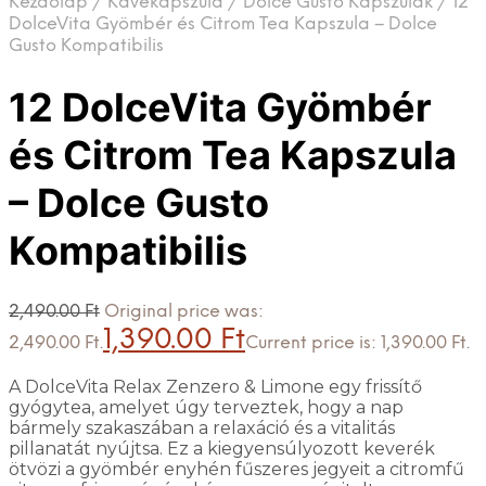
Kezdőlap
/
Kávékapszula
/
Dolce Gusto Kapszulák
/
12
DolceVita Gyömbér és Citrom Tea Kapszula – Dolce
Gusto Kompatibilis
12 DolceVita Gyömbér
és Citrom Tea Kapszula
– Dolce Gusto
Kompatibilis
2,490.00
Ft
Original price was:
1,390.00
Ft
2,490.00 Ft.
Current price is: 1,390.00 Ft.
A DolceVita Relax Zenzero & Limone egy frissítő
gyógytea, amelyet úgy terveztek, hogy a nap
bármely szakaszában a relaxáció és a vitalitás
pillanatát nyújtsa. Ez a kiegyensúlyozott keverék
ötvözi a gyömbér enyhén fűszeres jegyeit a citromfű