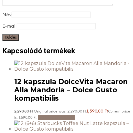
Név
E-mail
Kapcsolódó termékek
12 kapszula DolceVita Macaron
Alla Mandorla – Dolce Gusto
kompatibilis
1,590.00
Ft
2,290.00
Ft
Original price was: 2,290.00 Ft.
Current price
Kosárba teszem
is: 1,590.00 Ft.