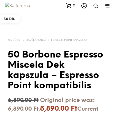
0
50 DB.
KEZDŐLAP
/
KÁVÉKAPSZULA
/
ESPRESSO POINT KAPSZULÁK
50 Borbone Espresso
Miscela Dek
kapszula – Espresso
Point kompatibilis
6,890.00
Ft
Original price was:
5,890.00
Ft
6,890.00 Ft.
Current