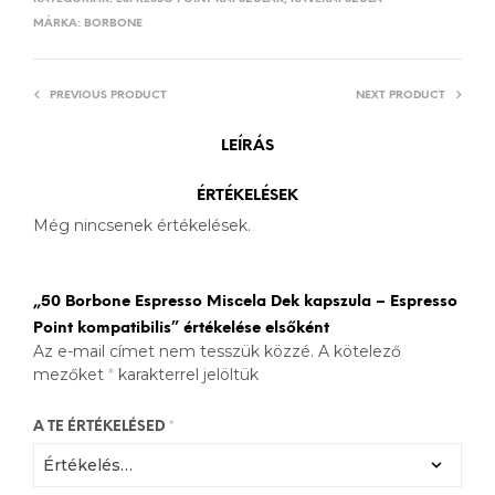
MÁRKA:
BORBONE
PREVIOUS PRODUCT
NEXT PRODUCT
LEÍRÁS
ÉRTÉKELÉSEK
Még nincsenek értékelések.
„50 Borbone Espresso Miscela Dek kapszula – Espresso
Point kompatibilis” értékelése elsőként
Az e-mail címet nem tesszük közzé.
A kötelező
mezőket
*
karakterrel jelöltük
A TE ÉRTÉKELÉSED
*