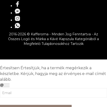
2016-2026 © Kafferoma - Minden Jog Fenntartva - Az
Összes Logó és Márka a Kávé Kapszula Kategóriából a
Megfelelő Tulajdonosokhoz Tartozik
Értesítsen
Értesítjük, ha a termék megérkezik a
készletbe. Kérjük, hagyja meg az érvényes e-mail címét
alább.