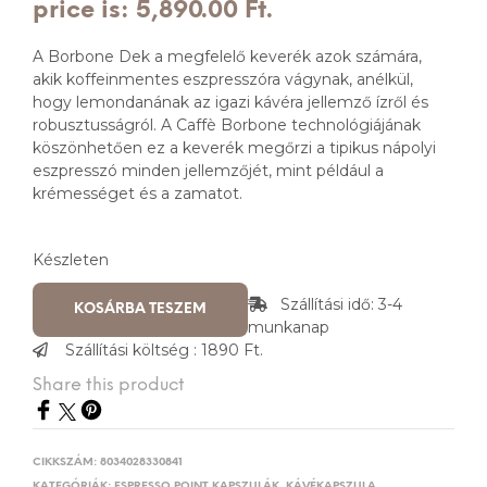
price is: 5,890.00 Ft.
A Borbone Dek a megfelelő keverék azok számára,
akik koffeinmentes eszpresszóra vágynak, anélkül,
hogy lemondanának az igazi kávéra jellemző ízről és
robusztusságról. A Caffè Borbone technológiájának
köszönhetően ez a keverék megőrzi a tipikus nápolyi
eszpresszó minden jellemzőjét, mint például a
krémességet és a zamatot.
Készleten
Szállítási idő: 3-4
KOSÁRBA TESZEM
munkanap
Szállítási költség : 1890 Ft.
Share this product
CIKKSZÁM:
8034028330841
KATEGÓRIÁK:
ESPRESSO POINT KAPSZULÁK
,
KÁVÉKAPSZULA