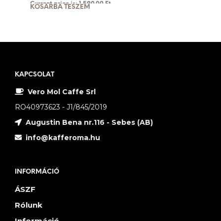
Current price is: 1,590.00 Ft.
KOSÁRBA TESZEM
KAPCSOLAT
Vero Mol Caffe Srl
RO40973623 - J1/845/2019
Augustin Bena nr.116 - Sebes (AB)
info@kafferoma.hu
INFORMÁCIÓ
ÁSZF
Rólunk
Információ