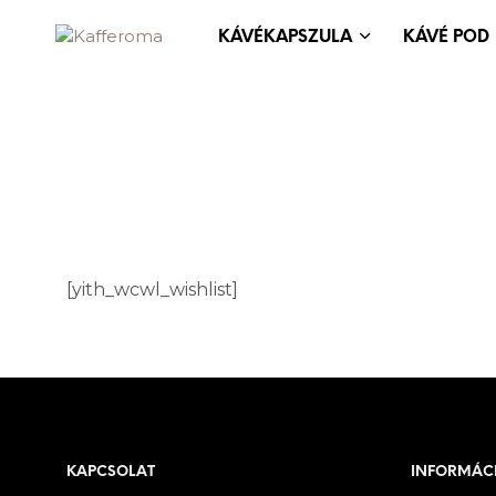
KÁVÉKAPSZULA
KÁVÉ POD
[yith_wcwl_wishlist]
KAPCSOLAT
INFORMÁC