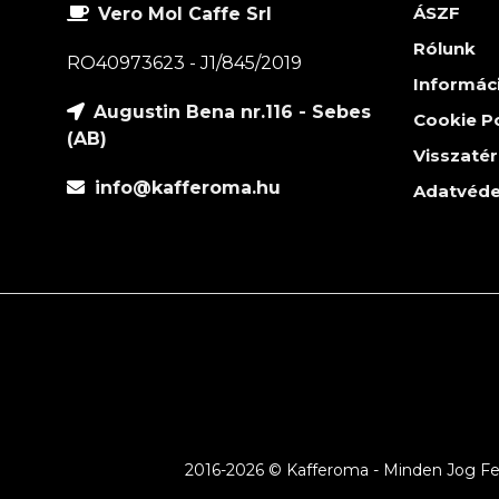
ÁSZF
Vero Mol Caffe Srl
Rólunk
RO40973623 - J1/845/2019
Informác
Augustin Bena nr.116 - Sebes
Cookie Po
(AB)
Visszatér
info@kafferoma.hu
Adatvéde
2016-2026 © Kafferoma - Minden Jog Fen