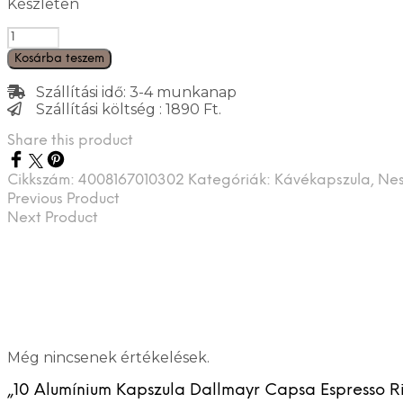
Készleten
Mennyiség
Kosárba teszem
Szállítási idő: 3-4 munkanap
Szállítási költség : 1890 Ft.
Share this product
Cikkszám:
4008167010302
Kategóriák:
Kávékapszula
,
Nes
Previous Product
Next Product
Még nincsenek értékelések.
„10 Alumínium Kapszula Dallmayr Capsa Espresso Ris