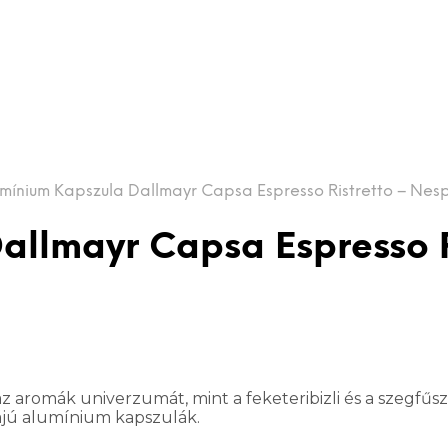
umínium Kapszula Dallmayr Capsa Espresso Ristretto – Nesp
allmayr Capsa Espresso R
az aromák univerzumát, mint a feketeribizli és a szegfűs
ájú alumínium kapszulák.