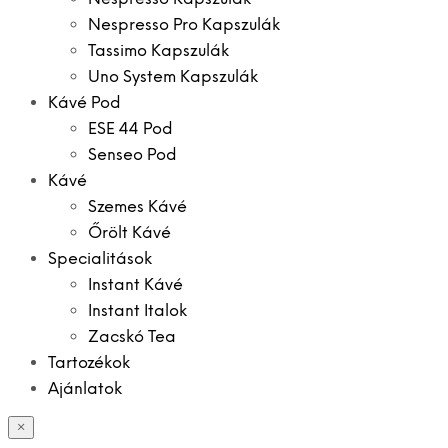
Nespresso Pro Kapszulák
Tassimo Kapszulák
Uno System Kapszulák
Kávé Pod
ESE 44 Pod
Senseo Pod
Kávé
Szemes Kávé
Őrölt Kávé
Specialitások
Instant Kávé
Instant Italok
Zacskó Tea
Tartozékok
Ajánlatok
×