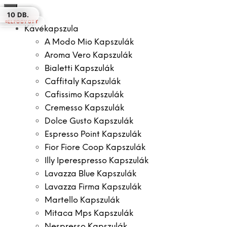
×
10 DB.
50 DB.
20 DB.
10 DB.
10 DB.
10 DB.
10 DB.
ELFOGYOTT
Kávékapszula
A Modo Mio Kapszulák
Aroma Vero Kapszulák
Bialetti Kapszulák
Caffitaly Kapszulák
Cafissimo Kapszulák
Cremesso Kapszulák
Dolce Gusto Kapszulák
Espresso Point Kapszulák
Fior Fiore Coop Kapszulák
Illy Iperespresso Kapszulák
Lavazza Blue Kapszulák
Lavazza Firma Kapszulák
Martello Kapszulák
Mitaca Mps Kapszulák
Nespresso Kapszulák