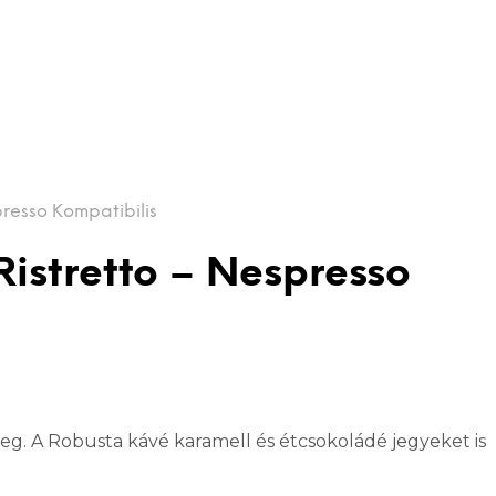
resso Kompatibilis
istretto – Nespresso
zeg. A Robusta kávé karamell és étcsokoládé jegyeket is