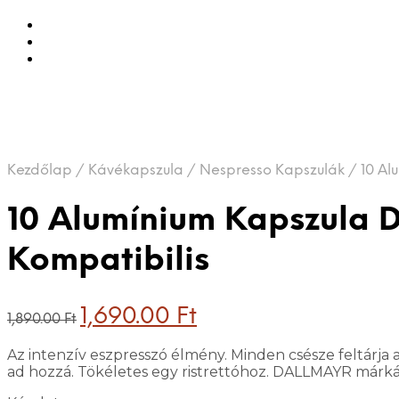
Kezdőlap
/
Kávékapszula
/
Nespresso Kapszulák
/
10 Al
10 Alumínium Kapszula D
Kompatibilis
Original
Current
1,690.00
Ft
1,890.00
Ft
price
price
was:
is:
Az intenzív eszpresszó élmény. Minden csésze feltárja 
1,890.00 Ft.
1,690.00 Ft.
ad hozzá. Tökéletes egy ristrettóhoz. DALLMAYR márk