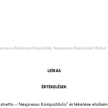
presso Alumínium Kapszulák
,
Nespresso Kapszulák
Márka:
LEÍRÁS
ÉRTÉKELÉSEK
tretto – Nespresso Kompatibilis” értékelése elsőkén