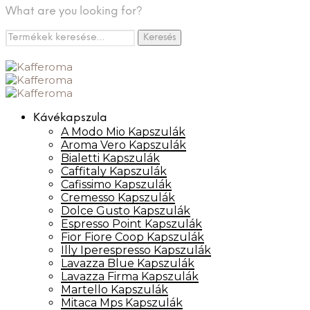
What are you looking for?
Keresés
Keresés
a
következőre:
Kávékapszula
A Modo Mio Kapszulák
Aroma Vero Kapszulák
Bialetti Kapszulák
Caffitaly Kapszulák
Cafissimo Kapszulák
Cremesso Kapszulák
Dolce Gusto Kapszulák
Espresso Point Kapszulák
Fior Fiore Coop Kapszulák
Illy Iperespresso Kapszulák
Lavazza Blue Kapszulák
Lavazza Firma Kapszulák
Martello Kapszulák
Mitaca Mps Kapszulák