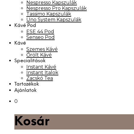
Nespresso Kapszulák
Nespresso Pro Kapszulák
Tassimo Kapszulák
Uno System Kapszulák
Kávé Pod
ESE 44 Pod
Senseo Pod
Kávé
Szemes Kávé
Őrölt Kávé
Specialitások
Instant Kávé
Instant Italok
Zacskó Tea
Tartozékok
Ajánlatok
0
Kosár