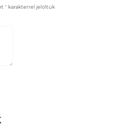
et
*
karakterrel jelöltük
k