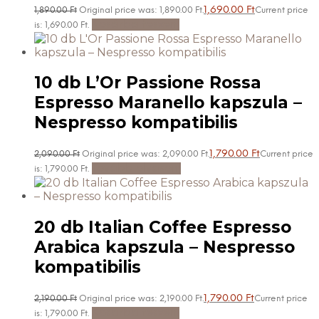
1,690.00
Ft
1,890.00
Ft
Original price was: 1,890.00 Ft.
Current price
Kosárba teszem
is: 1,690.00 Ft.
10 db L’Or Passione Rossa
Espresso Maranello kapszula –
Nespresso kompatibilis
1,790.00
Ft
2,090.00
Ft
Original price was: 2,090.00 Ft.
Current price
Tovább olvasom
is: 1,790.00 Ft.
20 db Italian Coffee Espresso
Arabica kapszula – Nespresso
kompatibilis
1,790.00
Ft
2,190.00
Ft
Original price was: 2,190.00 Ft.
Current price
Kosárba teszem
is: 1,790.00 Ft.