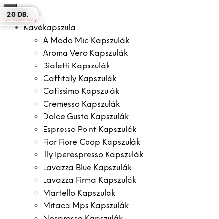
×
10 DB.
10 DB.
10 DB.
18 DB.
10 DB.
10 DB.
20 DB.
ELFOGYOTT
ELFOGYOTT
Kávékapszula
A Modo Mio Kapszulák
Aroma Vero Kapszulák
Bialetti Kapszulák
Caffitaly Kapszulák
Cafissimo Kapszulák
Cremesso Kapszulák
Dolce Gusto Kapszulák
Espresso Point Kapszulák
Fior Fiore Coop Kapszulák
Illy Iperespresso Kapszulák
Lavazza Blue Kapszulák
Lavazza Firma Kapszulák
Martello Kapszulák
Mitaca Mps Kapszulák
Nespresso Kapszulák