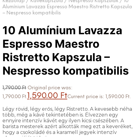
Kezdőlap
/
Kávékapszula
/
Nespresso Kapszulák
/
10
Alumínium Lavazza Espresso Maestro Ristretto Kapszula
– Nespresso kompatibilis
10 Alumínium Lavazza
Espresso Maestro
Ristretto Kapszula –
Nespresso kompatibilis
1,790.00
Ft
Original price was:
1,590.00
Ft
1,790.00 Ft.
Current price is: 1,590.00 Ft.
Légy rövid, légy erős, légy Ristretto. A kevesebb néha
több, még a kávé tekintetében is. Élvezzen egy
ennyire intenzív kávét egy ilyen kicsi csészében. A
barista mesterek azért alkották meg ezt a keveréket,
hogy a csokoládé és a karamell jegyek intenzív