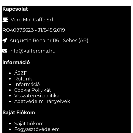
Kapcsolat
Vero Mol Caffe Srl
RO40973623 - J1/845/2019
Augustin Bena nr.116 - Sebes (AB)
info@kafferoma.hu
Információ
ÁSZF
Rólunk
Információ
Cookie Politikát
Visszatérési politika
Adatvédelmi irányelvek
Saját Fiókom
Saját fiókom
Fogyasztóvédelem