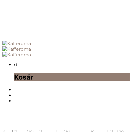
0
Kosár