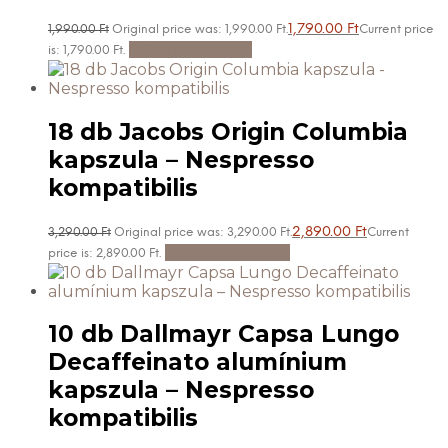
1,790.00
Ft
1,990.00
Ft
Original price was: 1,990.00 Ft.
Current price
Kosárba teszem
is: 1,790.00 Ft.
18 db Jacobs Origin Columbia
kapszula – Nespresso
kompatibilis
2,890.00
Ft
3,290.00
Ft
Original price was: 3,290.00 Ft.
Current
Tovább olvasom
price is: 2,890.00 Ft.
10 db Dallmayr Capsa Lungo
Decaffeinato alumínium
kapszula – Nespresso
kompatibilis