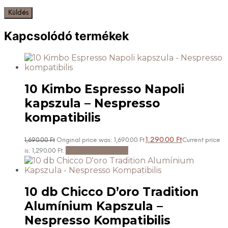
Kapcsolódó termékek
10 Kimbo Espresso Napoli
kapszula – Nespresso
kompatibilis
1,290.00
Ft
1,690.00
Ft
Original price was: 1,690.00 Ft.
Current price
Kosárba teszem
is: 1,290.00 Ft.
10 db Chicco D’oro Tradition
Alumínium Kapszula –
Nespresso Kompatibilis