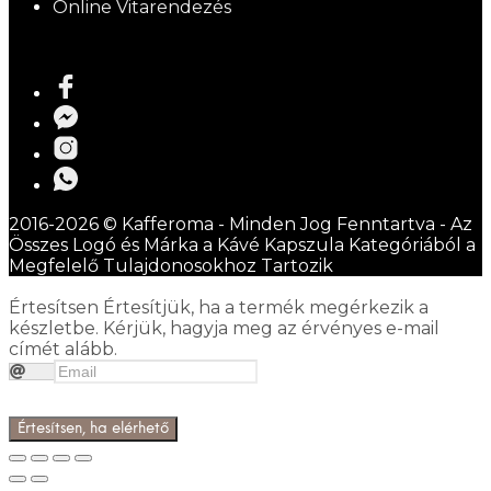
Online Vitarendezés
2016-2026 © Kafferoma - Minden Jog Fenntartva - Az
Összes Logó és Márka a Kávé Kapszula Kategóriából a
Megfelelő Tulajdonosokhoz Tartozik
Értesítsen
Értesítjük, ha a termék megérkezik a
készletbe. Kérjük, hagyja meg az érvényes e-mail
címét alább.
Értesítsen, ha elérhető