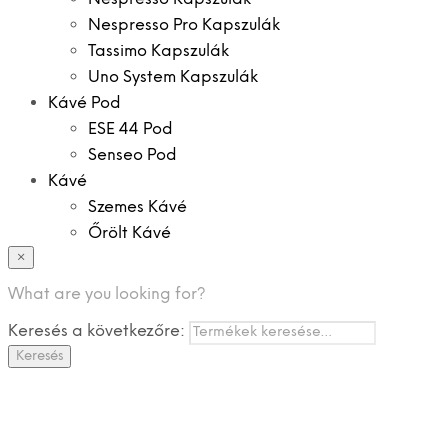
Nespresso Pro Kapszulák
Tassimo Kapszulák
Uno System Kapszulák
Kávé Pod
ESE 44 Pod
Senseo Pod
Kávé
Szemes Kávé
Őrölt Kávé
×
Specialitások
Instant Kávé
What are you looking for?
Instant Italok
Keresés a következőre:
Zacskó Tea
Keresés
Tartozékok
Ajánlatok