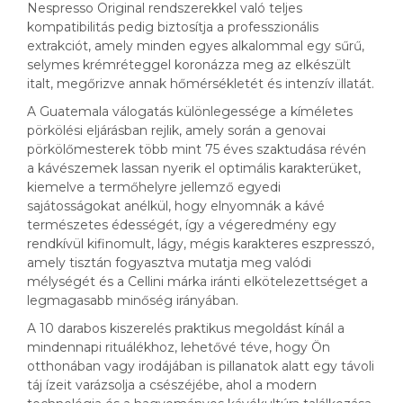
Nespresso Original rendszerekkel való teljes
kompatibilitás pedig biztosítja a professzionális
extrakciót, amely minden egyes alkalommal egy sűrű,
selymes krémréteggel koronázza meg az elkészült
italt, megőrizve annak hőmérsékletét és intenzív illatát.
A Guatemala válogatás különlegessége a kíméletes
pörkölési eljárásban rejlik, amely során a genovai
pörkölőmesterek több mint 75 éves szaktudása révén
a kávészemek lassan nyerik el optimális karakterüket,
kiemelve a termőhelyre jellemző egyedi
sajátosságokat anélkül, hogy elnyomnák a kávé
természetes édességét, így a végeredmény egy
rendkívül kifinomult, lágy, mégis karakteres eszpresszó,
amely tisztán fogyasztva mutatja meg valódi
mélységét és a Cellini márka iránti elkötelezettséget a
legmagasabb minőség irányában.
A 10 darabos kiszerelés praktikus megoldást kínál a
mindennapi rituálékhoz, lehetővé téve, hogy Ön
otthonában vagy irodájában is pillanatok alatt egy távoli
táj ízeit varázsolja a csészéjébe, ahol a modern