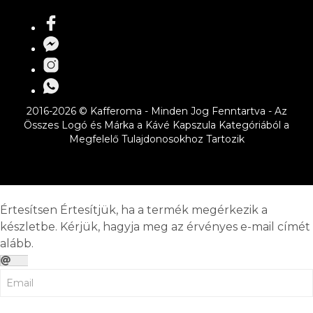
2016-2026 © Kafferoma - Minden Jog Fenntartva - Az
Összes Logó és Márka a Kávé Kapszula Kategóriából a
Megfelelő Tulajdonosokhoz Tartozik
Értesítsen
Értesítjük, ha a termék megérkezik a
készletbe. Kérjük, hagyja meg az érvényes e-mail címét
alább.