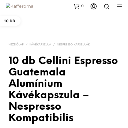
0
10 DB
KEZDŐLAP
/
KÁVÉKAPSZULA
/
NESPRESSO KAPSZULÁK
10 db Cellini Espresso
Guatemala
Alumínium
Kávékapszula –
Nespresso
Kompatibilis