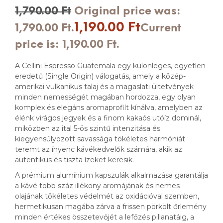
1,790.00
Ft
Original price was:
1,190.00
Ft
1,790.00 Ft.
Current
price is: 1,190.00 Ft.
A Cellini Espresso Guatemala egy különleges, egyetlen
eredetű (Single Origin) válogatás, amely a közép-
amerikai vulkanikus talaj és a magaslati ültetvények
minden nemességét magában hordozza, egy olyan
komplex és elegáns aromaprofilt kínálva, amelyben az
élénk virágos jegyek és a finom kakaós utóíz dominál,
miközben az ital 5-ös szintű intenzitása és
kiegyensúlyozott savassága tökéletes harmóniát
teremt az ínyenc kávékedvelők számára, akik az
autentikus és tiszta ízeket keresik.
A prémium alumínium kapszulák alkalmazása garantálja
a kávé több száz illékony aromájának és nemes
olajának tökéletes védelmét az oxidációval szemben,
hermetikusan magába zárva a frissen pörkölt őrlemény
minden értékes összetevőjét a lefőzés pillanatáig, a