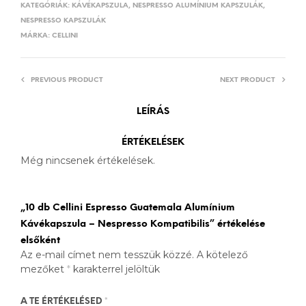
KATEGÓRIÁK:
KÁVÉKAPSZULA
,
NESPRESSO ALUMÍNIUM KAPSZULÁK
,
NESPRESSO KAPSZULÁK
MÁRKA:
CELLINI
PREVIOUS PRODUCT
NEXT PRODUCT
LEÍRÁS
ÉRTÉKELÉSEK
Még nincsenek értékelések.
„10 db Cellini Espresso Guatemala Alumínium
Kávékapszula – Nespresso Kompatibilis” értékelése
elsőként
Az e-mail címet nem tesszük közzé.
A kötelező
mezőket
*
karakterrel jelöltük
A TE ÉRTÉKELÉSED
*