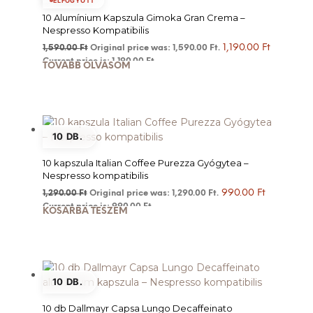
ELFOGYOTT
10 Alumínium Kapszula Gimoka Gran Crema –
Nespresso Kompatibilis
1,190.00
Ft
1,590.00
Ft
Original price was: 1,590.00 Ft.
Current price is: 1,190.00 Ft.
TOVÁBB OLVASOM
10 DB.
10 kapszula Italian Coffee Purezza Gyógytea –
Nespresso kompatibilis
990.00
Ft
1,290.00
Ft
Original price was: 1,290.00 Ft.
Current price is: 990.00 Ft.
KOSÁRBA TESZEM
10 DB.
10 db Dallmayr Capsa Lungo Decaffeinato