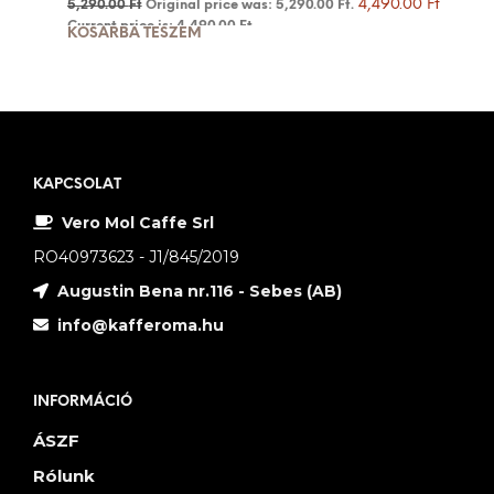
4,490.00
Ft
5,290.00
Ft
Original price was: 5,290.00 Ft.
Current price is: 4,490.00 Ft.
KOSÁRBA TESZEM
KAPCSOLAT
Vero Mol Caffe Srl
RO40973623 - J1/845/2019
Augustin Bena nr.116 - Sebes (AB)
info@kafferoma.hu
INFORMÁCIÓ
ÁSZF
Rólunk