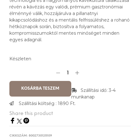
technológia és a hagyományos kávékultúra találkozása
révén a kávézás egy valódi, prémium gasztronómiai
élménnyé válik, hozzájárulva a pillanatnyi
kikapcsolódáshoz és a mentális felfrissüléshez a rohanó
hétköznapok során, biztosítva a folyamatos,
kompromisszumoktól mentes minőséget minden
egyes adagnál.
Készleten
KOSÁRBA TESZEM
Szállítási idő: 3-4
munkanap
Szállítási költség : 1890 Ft.
Share this product
CIKKSZÁM:
8002730125109