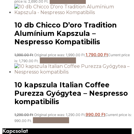
Kosárba teszem
price is: 2,690.00 Ft.
10 db Chicco D’oro Tradition
Alumínium Kapszula –
Nespresso Kompatibilis
1,790.00
Ft
1,990.00
Ft
Original price was: 1,990.00 Ft.
Current price
Kosárba teszem
is: 1,790.00 Ft.
10 kapszula Italian Coffee
Purezza Gyógytea – Nespresso
kompatibilis
990.00
Ft
1,290.00
Ft
Original price was: 1,290.00 Ft.
Current price is:
Kosárba teszem
990.00 Ft.
Kapcsolat