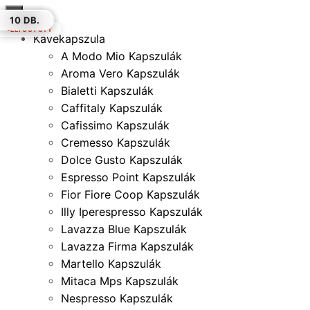
×
10 DB.
10 DB.
10 DB.
10 DB.
20 DB.
10 DB.
10 DB.
ELFOGYOTT
ELFOGYOTT
Kávékapszula
A Modo Mio Kapszulák
Aroma Vero Kapszulák
Bialetti Kapszulák
Caffitaly Kapszulák
Cafissimo Kapszulák
Cremesso Kapszulák
Dolce Gusto Kapszulák
Espresso Point Kapszulák
Fior Fiore Coop Kapszulák
Illy Iperespresso Kapszulák
Lavazza Blue Kapszulák
Lavazza Firma Kapszulák
Martello Kapszulák
Mitaca Mps Kapszulák
Nespresso Kapszulák