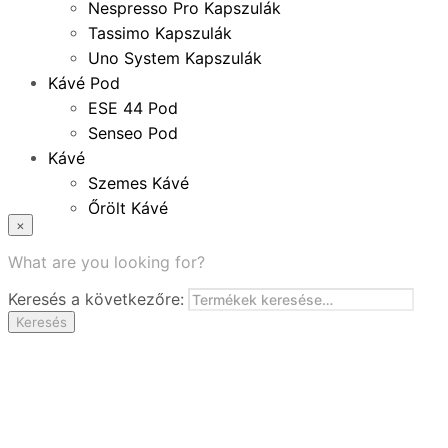
Nespresso Pro Kapszulák
Tassimo Kapszulák
Uno System Kapszulák
Kávé Pod
ESE 44 Pod
Senseo Pod
Kávé
Szemes Kávé
Őrölt Kávé
×
Specialitások
Instant Kávé
What are you looking for?
Instant Italok
Keresés a következőre:
Zacskó Tea
Keresés
Tartozékok
Ajánlatok