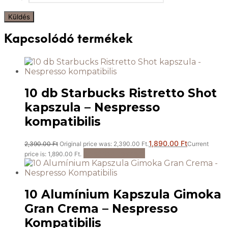
Kapcsolódó termékek
10 db Starbucks Ristretto Shot
kapszula – Nespresso
kompatibilis
1,890.00
Ft
2,390.00
Ft
Original price was: 2,390.00 Ft.
Current
Kosárba teszem
price is: 1,890.00 Ft.
10 Alumínium Kapszula Gimoka
Gran Crema – Nespresso
Kompatibilis