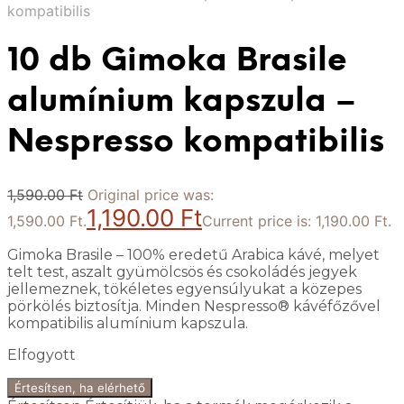
kompatibilis
10 db Gimoka Brasile
alumínium kapszula –
Nespresso kompatibilis
1,590.00
Ft
Original price was:
1,190.00
Ft
1,590.00 Ft.
Current price is: 1,190.00 Ft.
Gimoka Brasile – 100% eredetű Arabica kávé, melyet
telt test, aszalt gyümölcsös és csokoládés jegyek
jellemeznek, tökéletes egyensúlyukat a közepes
pörkölés biztosítja. Minden Nespresso® kávéfőzővel
kompatibilis alumínium kapszula.
Elfogyott
Értesítsen, ha elérhető