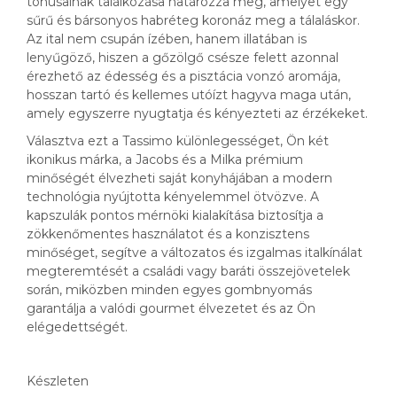
tónusainak találkozása határozza meg, amelyet egy
sűrű és bársonyos habréteg koronáz meg a tálaláskor.
Az ital nem csupán ízében, hanem illatában is
lenyűgöző, hiszen a gőzölgő csésze felett azonnal
érezhető az édesség és a pisztácia vonzó aromája,
hosszan tartó és kellemes utóízt hagyva maga után,
amely egyszerre nyugtatja és kényezteti az érzékeket.
Választva ezt a Tassimo különlegességet, Ön két
ikonikus márka, a Jacobs és a Milka prémium
minőségét élvezheti saját konyhájában a modern
technológia nyújtotta kényelemmel ötvözve. A
kapszulák pontos mérnöki kialakítása biztosítja a
zökkenőmentes használatot és a konzisztens
minőséget, segítve a változatos és izgalmas italkínálat
megteremtését a családi vagy baráti összejövetelek
során, miközben minden egyes gombnyomás
garantálja a valódi gourmet élvezetet és az Ön
elégedettségét.
Készleten