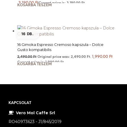
3,190.00
Ft
Current price is: 3,190.00 Ft.
KOSÁRBA TESZEM
16 DB.
16 Gimoka Espresso Cremoso kapszula – Dolce
Gusto kompatibilis
1,990.00
Ft
2,490.00
Ft
Original price was: 2,490.00 Ft.
Current price is: 1,990.00 Ft.
KOSÁRBA TESZEM
KAPCSOLAT
Vero Mol Caffe Srl
RO40973623 - J1/845/2019