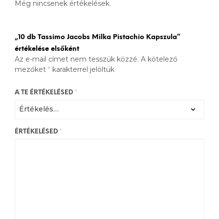
Még nincsenek értékelések.
„10 db Tassimo Jacobs Milka Pistachio Kapszula”
értékelése elsőként
Az e-mail címet nem tesszük közzé.
A kötelező
mezőket
*
karakterrel jelöltük
A TE ÉRTÉKELÉSED
*
ÉRTÉKELÉSED
*