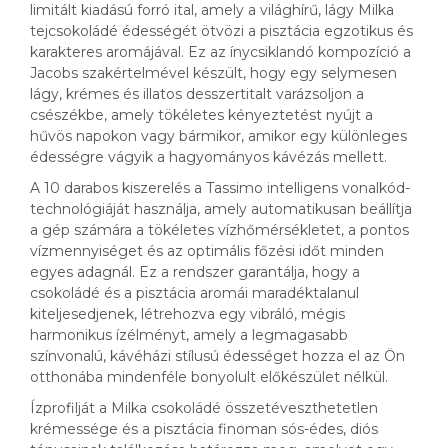
limitált kiadású forró ital, amely a világhírű, lágy Milka
tejcsokoládé édességét ötvözi a pisztácia egzotikus és
karakteres aromájával. Ez az ínycsiklandó kompozíció a
Jacobs szakértelmével készült, hogy egy selymesen
lágy, krémes és illatos desszertitalt varázsoljon a
csészékbe, amely tökéletes kényeztetést nyújt a
hűvös napokon vagy bármikor, amikor egy különleges
édességre vágyik a hagyományos kávézás mellett.
A 10 darabos kiszerelés a Tassimo intelligens vonalkód-
technológiáját használja, amely automatikusan beállítja
a gép számára a tökéletes vízhőmérsékletet, a pontos
vízmennyiséget és az optimális főzési időt minden
egyes adagnál. Ez a rendszer garantálja, hogy a
csokoládé és a pisztácia aromái maradéktalanul
kiteljesedjenek, létrehozva egy vibráló, mégis
harmonikus ízélményt, amely a legmagasabb
színvonalú, kávéházi stílusú édességet hozza el az Ön
otthonába mindenféle bonyolult előkészület nélkül.
Ízprofilját a Milka csokoládé összetéveszthetetlen
krémessége és a pisztácia finoman sós-édes, diós