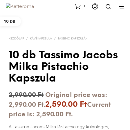
0
10 DB
KEZDŐLAP
/
KÁVÉKAPSZULA
/
TASSIMO KAPSZULÁK
10 db Tassimo Jacobs
Milka Pistachio
Kapszula
2,990.00
Ft
Original price was:
2,590.00
Ft
2,990.00 Ft.
Current
price is: 2,590.00 Ft.
A Tassimo Jacobs Milka Pistachio egy különleges,