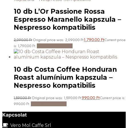
10 db L’Or Passione Rossa
Espresso Maranello kapszula –
Nespresso kompatibilis
1,790.00
Ft
2,090.00
Ft
Original price was: 2,090.00 Ft.
Current price
Tovább olvasom
is: 1,790.00 Ft.
10 db Costa Coffee Honduran
Roast alumínium kapszula –
Nespresso kompatibilis
990.00
Ft
1,590.00
Ft
Original price was: 1,590.00 Ft.
Current price is:
Tovább olvasom
990.00 Ft.
Kapcsolat
Vero Mol Caffe Srl