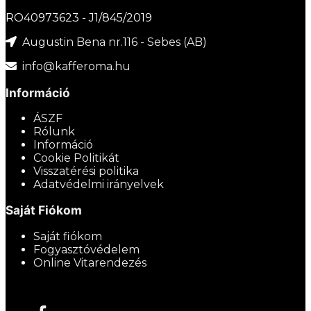
RO40973623 - J1/845/2019
Augustin Bena nr.116 - Sebes (AB)
info@kafferoma.hu
Információ
ÁSZF
Rólunk
Információ
Cookie Politikát
Visszatérési politika
Adatvédelmi irányelvek
Saját Fiókom
Saját fiókom
Fogyasztóvédelem
Online Vitarendezés