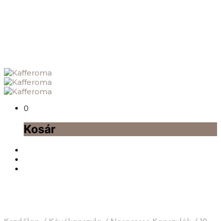
0
Kosár