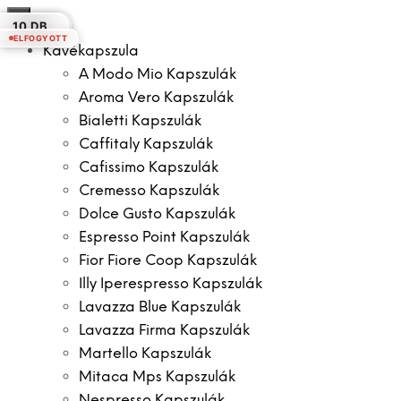
×
10 DB.
18 DB.
20 DB.
10 DB.
30 DB.
10 DB.
10 DB.
ELFOGYOTT
ELFOGYOTT
ELFOGYOTT
Kávékapszula
A Modo Mio Kapszulák
Aroma Vero Kapszulák
Bialetti Kapszulák
Caffitaly Kapszulák
Cafissimo Kapszulák
Cremesso Kapszulák
Dolce Gusto Kapszulák
Espresso Point Kapszulák
Fior Fiore Coop Kapszulák
Illy Iperespresso Kapszulák
Lavazza Blue Kapszulák
Lavazza Firma Kapszulák
Martello Kapszulák
Mitaca Mps Kapszulák
Nespresso Kapszulák