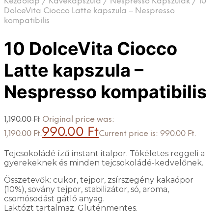
Kezdőlap
/
Kávékapszula
/
Nespresso Kapszulák
/
10
DolceVita Ciocco Latte kapszula – Nespresso
kompatibilis
10 DolceVita Ciocco
Latte kapszula –
Nespresso kompatibilis
1,190.00
Ft
Original price was:
990.00
Ft
1,190.00 Ft.
Current price is: 990.00 Ft.
Tejcsokoládé ízű instant italpor. Tökéletes reggeli a
gyerekeknek és minden tejcsokoládé-kedvelőnek.
Összetevők: cukor, tejpor, zsírszegény kakaópor
(10%), sovány tejpor, stabilizátor, só, aroma,
csomósodást gátló anyag.
Laktózt tartalmaz. Gluténmentes.