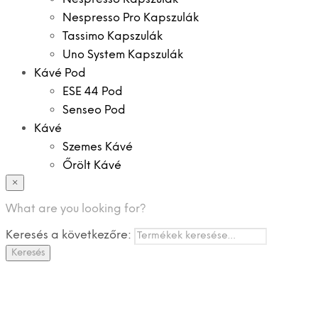
Nespresso Pro Kapszulák
Tassimo Kapszulák
Uno System Kapszulák
Kávé Pod
ESE 44 Pod
Senseo Pod
Kávé
Szemes Kávé
Őrölt Kávé
×
Specialitások
Instant Kávé
What are you looking for?
Instant Italok
Keresés a következőre:
Zacskó Tea
Keresés
Tartozékok
Ajánlatok