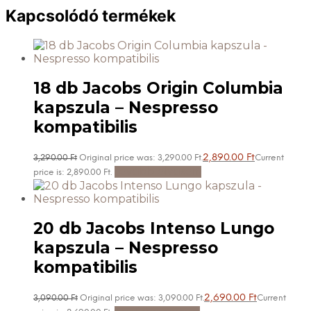
Kapcsolódó termékek
18 db Jacobs Origin Columbia
kapszula – Nespresso
kompatibilis
2,890.00
Ft
3,290.00
Ft
Original price was: 3,290.00 Ft.
Current
Tovább olvasom
price is: 2,890.00 Ft.
20 db Jacobs Intenso Lungo
kapszula – Nespresso
kompatibilis
2,690.00
Ft
3,090.00
Ft
Original price was: 3,090.00 Ft.
Current