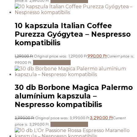
Kosárba teszem
price is: 2,690.00 Ft.
10 kapszula Italian Coffee
Purezza Gyógytea – Nespresso
kompatibilis
990.00
Ft
1,290.00
Ft
Original price was: 1,290.00 Ft.
Current price is:
Kosárba teszem
990.00 Ft.
30 db Borbone Magica Palermo
alumínium kapszula –
Nespresso kompatibilis
3,290.00
Ft
3,990.00
Ft
Original price was: 3,990.00 Ft.
Current
Kosárba teszem
price is: 3,290.00 Ft.