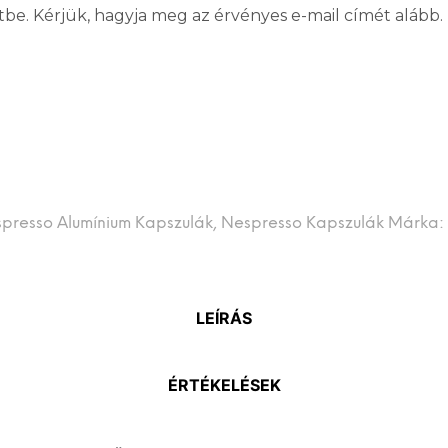
tbe. Kérjük, hagyja meg az érvényes e-mail címét alább.
presso Alumínium Kapszulák
,
Nespresso Kapszulák
Márka:
LEÍRÁS
ÉRTÉKELÉSEK