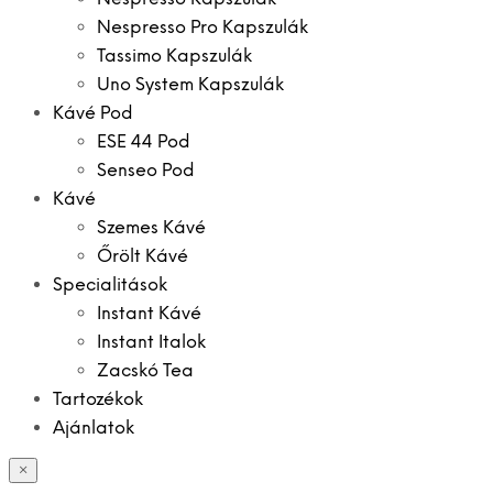
Nespresso Pro Kapszulák
Tassimo Kapszulák
Uno System Kapszulák
Kávé Pod
ESE 44 Pod
Senseo Pod
Kávé
Szemes Kávé
Őrölt Kávé
Specialitások
Instant Kávé
Instant Italok
Zacskó Tea
Tartozékok
Ajánlatok
×