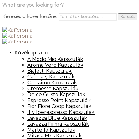
What are you looking for?
Keresés a következőre:
Keresés
Kávékapszula
A Modo Mio Kapszulák
Aroma Vero Kapszulák
Bialetti Kapszulák
Caffitaly Kapszulák
Cafissimo Kapszulák
Cremesso Kapszulák
Dolce Gusto Kapszulák
Espresso Point Kapszulák
Fior Fiore Coop Kapszulák
Illy Iperespresso Kapszulák
Lavazza Blue Kapszulák
Lavazza Firma Kapszulák
Martello Kapszulák
Mitaca Mps Kapszulák