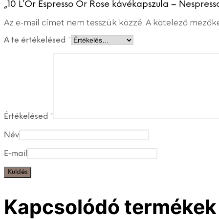
„10 L’Or Espresso Or Rose kávékapszula – Nespresso
Az e-mail címet nem tesszük közzé.
A kötelező mezők
A te értékelésed
*
Értékelésed
*
Név
E-mail
Kapcsolódó termékek