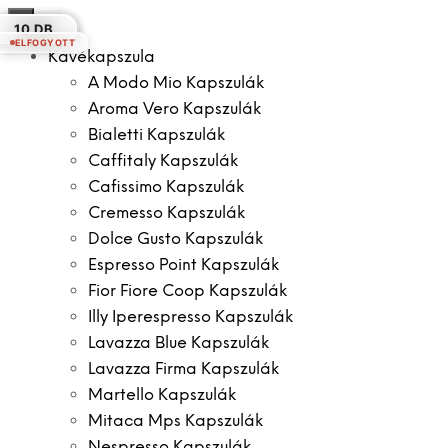
×
10 DB.
20 DB.
10 DB.
18 DB.
10 DB.
18 DB.
10 DB.
ELFOGYOTT
ELFOGYOTT
Kávékapszula
A Modo Mio Kapszulák
Aroma Vero Kapszulák
Bialetti Kapszulák
Caffitaly Kapszulák
Cafissimo Kapszulák
Cremesso Kapszulák
Dolce Gusto Kapszulák
Espresso Point Kapszulák
Fior Fiore Coop Kapszulák
Illy Iperespresso Kapszulák
Lavazza Blue Kapszulák
Lavazza Firma Kapszulák
Martello Kapszulák
Mitaca Mps Kapszulák
Nespresso Kapszulák