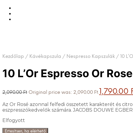
Kezdőlap
/
Kávékapszula
/
Nespresso Kapszulák
/
10 L’
10 L’Or Espresso Or Rose
1,790.00
2,090.00
Ft
Original price was: 2,090.00 Ft.
Az Or Rosé azonnal felfedi összetett karakterét és ci
eszpresszókedvelők számára. JACOBS DOUWE EGBERT
Elfogyott
Értesítsen, ha elérhető