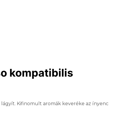
o kompatibilis
b lágyít. Kifinomult aromák keveréke az ínyenc