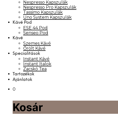
Nespresso Kapszulák
Nespresso Pro Kapszulák
Tassimo Kapszulák
Uno System Kapszulák
Kávé Pod
ESE 44 Pod
Senseo Pod
Kávé
Szemes Kávé
Őrölt Kávé
Specialitások
Instant Kávé
Instant Italok
Zacskó Tea
Tartozékok
Ajánlatok
0
Kosár