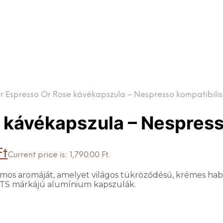
Or Espresso Or Rose kávékapszula – Nespresso kompatibilis
 kávékapszula – Nespress
Ft
Current price is: 1,790.00 Ft.
tromos aromáját, amelyet világos tükröződésű, krémes ha
S márkájú alumínium kapszulák.