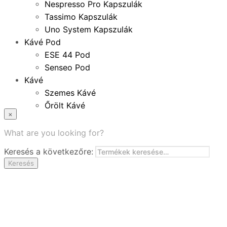
Nespresso Pro Kapszulák
Tassimo Kapszulák
Uno System Kapszulák
Kávé Pod
ESE 44 Pod
Senseo Pod
Kávé
Szemes Kávé
Őrölt Kávé
×
Specialitások
Instant Kávé
What are you looking for?
Instant Italok
Keresés a következőre:
Zacskó Tea
Keresés
Tartozékok
Ajánlatok