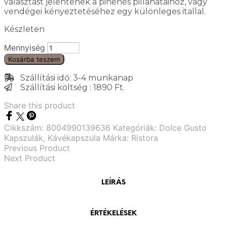
választást jelentenek a pihenés pillanataihoz, vagy
vendégei kényeztetéséhez egy különleges itallal.
Készleten
Mennyiség
Kosárba teszem
Szállítási idő: 3-4 munkanap
Szállítási költség : 1890 Ft.
Share this product
Cikkszám:
8004990139636
Kategóriák:
Dolce Gusto
Kapszulák
,
Kávékapszula
Márka:
Ristora
Previous Product
Next Product
LEÍRÁS
ÉRTÉKELÉSEK