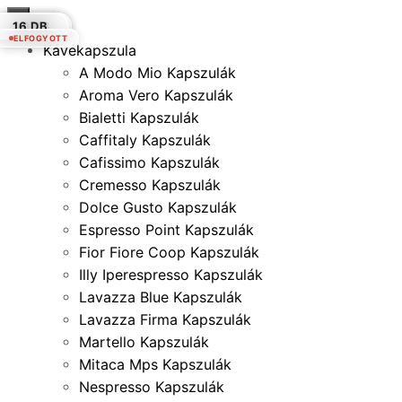
×
10 DB.
10 DB.
30 DB.
12 DB.
16 DB.
30 DB.
16 DB.
ELFOGYOTT
ELFOGYOTT
Kávékapszula
A Modo Mio Kapszulák
Aroma Vero Kapszulák
Bialetti Kapszulák
Caffitaly Kapszulák
Cafissimo Kapszulák
Cremesso Kapszulák
Dolce Gusto Kapszulák
Espresso Point Kapszulák
Fior Fiore Coop Kapszulák
Illy Iperespresso Kapszulák
Lavazza Blue Kapszulák
Lavazza Firma Kapszulák
Martello Kapszulák
Mitaca Mps Kapszulák
Nespresso Kapszulák