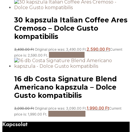
30 kapszula Italian Coffee Ares
Cremoso – Dolce Gusto
kompatibilis
2,590.00
Ft
3,490.00
Ft
Original price was: 3,490.00 Ft.
Current
Kosárba teszem
price is: 2,590.00 Ft.
16 db Costa Signature Blend
Americano kapszula – Dolce
Gusto kompatibilis
1,990.00
Ft
3,090.00
Ft
Original price was: 3,090.00 Ft.
Current
Tovább olvasom
price is: 1,990.00 Ft.
Kapcsolat