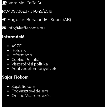
Vero Mol Caffe Srl
RO40973623 - J1/845/2019
Augustin Bena nr.116 - Sebes (AB)
info@kafferoma.hu
Információ
ÁSZF
Rólunk
Információ
Cookie Politikát
Visszatérési politika
Adatvédelmi irányelvek
Saját Fiókom
Saját fiókom
Fogyasztóvédelem
Online Vitarendezés