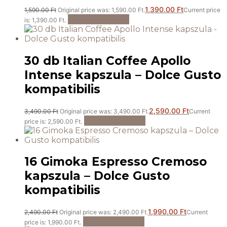
1,390.00
Ft
1,590.00
Ft
Original price was: 1,590.00 Ft.
Current price
Kosárba teszem
is: 1,390.00 Ft.
30 db Italian Coffee Apollo
Intense kapszula – Dolce Gusto
kompatibilis
2,590.00
Ft
3,490.00
Ft
Original price was: 3,490.00 Ft.
Current
Kosárba teszem
price is: 2,590.00 Ft.
16 Gimoka Espresso Cremoso
kapszula – Dolce Gusto
kompatibilis
1,990.00
Ft
2,490.00
Ft
Original price was: 2,490.00 Ft.
Current
Kosárba teszem
price is: 1,990.00 Ft.