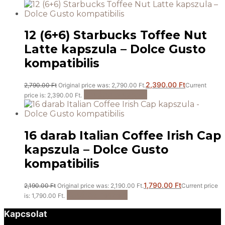
12 (6+6) Starbucks Toffee Nut
Latte kapszula – Dolce Gusto
kompatibilis
2,390.00
Ft
2,790.00
Ft
Original price was: 2,790.00 Ft.
Current
Tovább olvasom
price is: 2,390.00 Ft.
16 darab Italian Coffee Irish Cap
kapszula – Dolce Gusto
kompatibilis
1,790.00
Ft
2,190.00
Ft
Original price was: 2,190.00 Ft.
Current price
Kosárba teszem
is: 1,790.00 Ft.
Kapcsolat