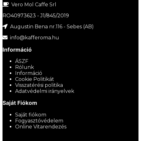
Vero Mol Caffe Srl
RO40973623 - J1/845/2019
Augustin Bena nr.116 - Sebes (AB)
info@kafferoma.hu
Információ
ÁSZF
Rólunk
Információ
Cookie Politikát
Visszatérési politika
Adatvédelmi irányelvek
Saját Fiókom
Saját fiókom
Fogyasztóvédelem
Online Vitarendezés