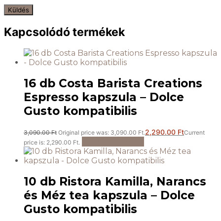
Kapcsolódó termékek
16 db Costa Barista Creations
Espresso kapszula – Dolce
Gusto kompatibilis
2,290.00
Ft
3,090.00
Ft
Original price was: 3,090.00 Ft.
Current
Tovább olvasom
price is: 2,290.00 Ft.
10 db Ristora Kamilla, Narancs
és Méz tea kapszula – Dolce
Gusto kompatibilis