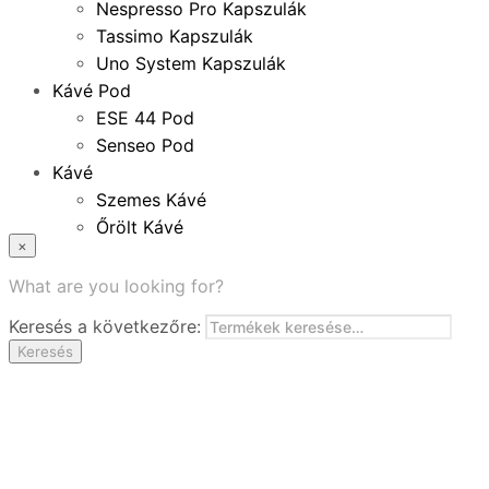
Nespresso Pro Kapszulák
Tassimo Kapszulák
Uno System Kapszulák
Kávé Pod
ESE 44 Pod
Senseo Pod
Kávé
Szemes Kávé
Őrölt Kávé
×
Specialitások
Instant Kávé
What are you looking for?
Instant Italok
Keresés a következőre:
Zacskó Tea
Keresés
Tartozékok
Ajánlatok