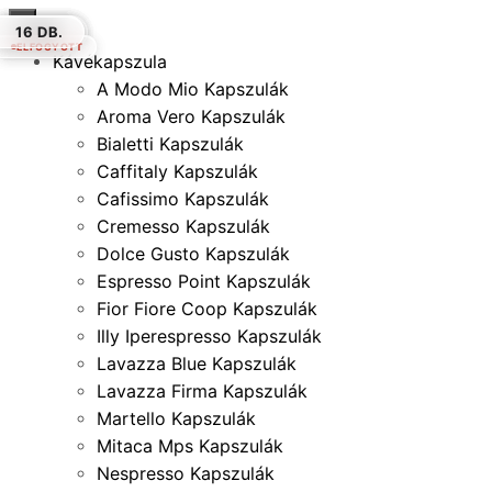
×
10 DB.
16 DB.
10 DB.
30 DB.
16 DB.
12 DB.
16 DB.
ELFOGYOTT
ELFOGYOTT
Kávékapszula
A Modo Mio Kapszulák
Aroma Vero Kapszulák
Bialetti Kapszulák
Caffitaly Kapszulák
Cafissimo Kapszulák
Cremesso Kapszulák
Dolce Gusto Kapszulák
Espresso Point Kapszulák
Fior Fiore Coop Kapszulák
Illy Iperespresso Kapszulák
Lavazza Blue Kapszulák
Lavazza Firma Kapszulák
Martello Kapszulák
Mitaca Mps Kapszulák
Nespresso Kapszulák