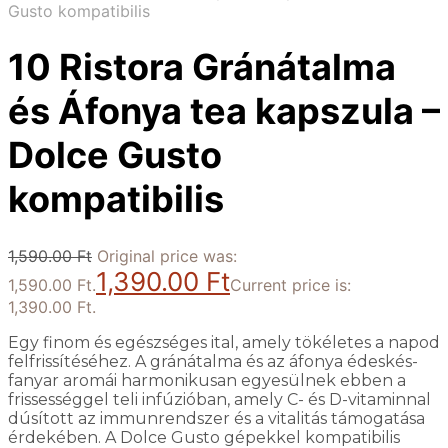
Gusto kompatibilis
10 Ristora Gránátalma
és Áfonya tea kapszula –
Dolce Gusto
kompatibilis
1,590.00
Ft
Original price was:
1,390.00
Ft
1,590.00 Ft.
Current price is:
1,390.00 Ft.
Egy finom és egészséges ital, amely tökéletes a napod
felfrissítéséhez. A gránátalma és az áfonya édeskés-
fanyar aromái harmonikusan egyesülnek ebben a
frissességgel teli infúzióban, amely C- és D-vitaminnal
dúsított az immunrendszer és a vitalitás támogatása
érdekében. A Dolce Gusto gépekkel kompatibilis