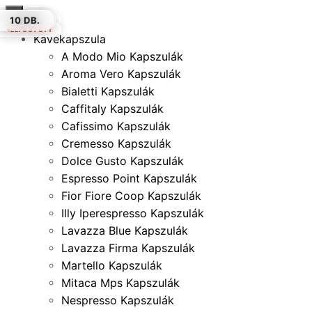
×
10 DB.
100 DB.
10 DB.
10 DB.
10 DB.
30 DB.
10 DB.
ELFOGYOTT
ELFOGYOTT
Kávékapszula
A Modo Mio Kapszulák
Aroma Vero Kapszulák
Bialetti Kapszulák
Caffitaly Kapszulák
Cafissimo Kapszulák
Cremesso Kapszulák
Dolce Gusto Kapszulák
Espresso Point Kapszulák
Fior Fiore Coop Kapszulák
Illy Iperespresso Kapszulák
Lavazza Blue Kapszulák
Lavazza Firma Kapszulák
Martello Kapszulák
Mitaca Mps Kapszulák
Nespresso Kapszulák