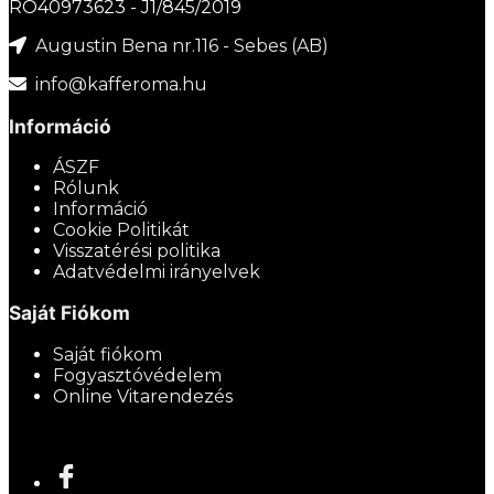
RO40973623 - J1/845/2019
Augustin Bena nr.116 - Sebes (AB)
info@kafferoma.hu
Információ
ÁSZF
Rólunk
Információ
Cookie Politikát
Visszatérési politika
Adatvédelmi irányelvek
Saját Fiókom
Saját fiókom
Fogyasztóvédelem
Online Vitarendezés