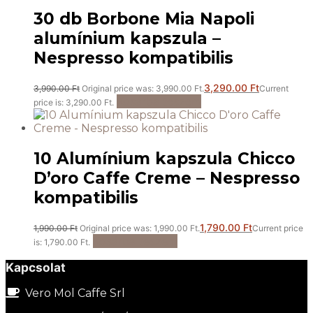
30 db Borbone Mia Napoli
alumínium kapszula –
Nespresso kompatibilis
3,290.00
Ft
3,990.00
Ft
Original price was: 3,990.00 Ft.
Current
Kosárba teszem
price is: 3,290.00 Ft.
10 Alumínium kapszula Chicco
D’oro Caffe Creme – Nespresso
kompatibilis
1,790.00
Ft
1,990.00
Ft
Original price was: 1,990.00 Ft.
Current price
Kosárba teszem
is: 1,790.00 Ft.
Kapcsolat
Vero Mol Caffe Srl