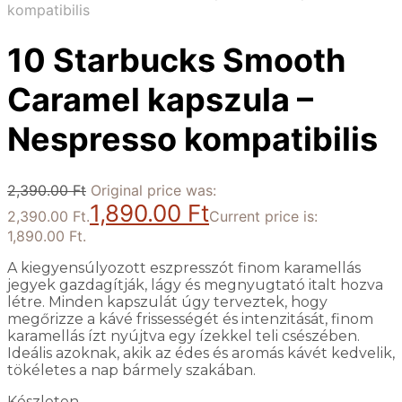
kompatibilis
10 Starbucks Smooth
Caramel kapszula –
Nespresso kompatibilis
2,390.00
Ft
Original price was:
1,890.00
Ft
2,390.00 Ft.
Current price is:
1,890.00 Ft.
A kiegyensúlyozott eszpresszót finom karamellás
jegyek gazdagítják, lágy és megnyugtató italt hozva
létre. Minden kapszulát úgy terveztek, hogy
megőrizze a kávé frissességét és intenzitását, finom
karamellás ízt nyújtva egy ízekkel teli csészében.
Ideális azoknak, akik az édes és aromás kávét kedvelik,
tökéletes a nap bármely szakában.
Készleten