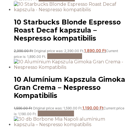
10 Starbucks Blonde Espresso
Roast Decaf kapszula –
Nespresso kompatibilis
1,890.00
Ft
2,390.00
Ft
Original price was: 2,390.00 Ft.
Current
Kosárba teszem
price is: 1,890.00 Ft.
10 Alumínium Kapszula Gimoka
Gran Crema – Nespresso
Kompatibilis
1,190.00
Ft
1,590.00
Ft
Original price was: 1,590.00 Ft.
Current price
Tovább olvasom
is: 1,190.00 Ft.