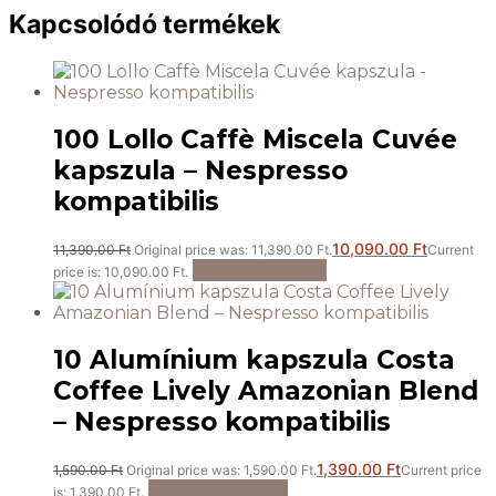
Kapcsolódó termékek
100 Lollo Caffè Miscela Cuvée
kapszula – Nespresso
kompatibilis
10,090.00
Ft
11,390.00
Ft
Original price was: 11,390.00 Ft.
Current
Kosárba teszem
price is: 10,090.00 Ft.
10 Alumínium kapszula Costa
Coffee Lively Amazonian Blend
– Nespresso kompatibilis
1,390.00
Ft
1,590.00
Ft
Original price was: 1,590.00 Ft.
Current price
Tovább olvasom
is: 1,390.00 Ft.