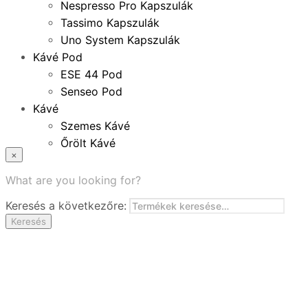
Nespresso Pro Kapszulák
Tassimo Kapszulák
Uno System Kapszulák
Kávé Pod
ESE 44 Pod
Senseo Pod
Kávé
Szemes Kávé
Őrölt Kávé
×
Specialitások
Instant Kávé
What are you looking for?
Instant Italok
Keresés a következőre:
Zacskó Tea
Keresés
Tartozékok
Ajánlatok