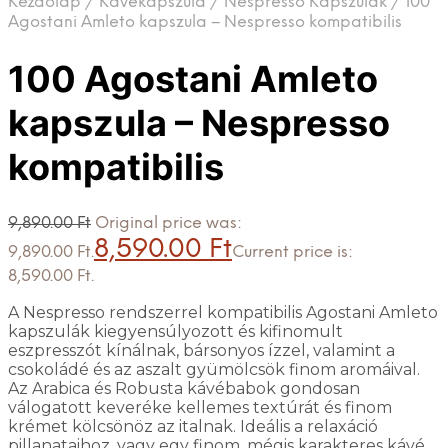
Kezdőlap
/
Kávékapszula
/
Nespresso Kapszulák
/
100
Agostani Amleto kapszula – Nespresso kompatibilis
100 Agostani Amleto
kapszula – Nespresso
kompatibilis
9,890.00
Ft
Original price was:
8,590.00
Ft
9,890.00 Ft.
Current price is:
8,590.00 Ft.
A Nespresso rendszerrel kompatibilis Agostani Amleto
kapszulák kiegyensúlyozott és kifinomult
eszpresszót kínálnak, bársonyos ízzel, valamint a
csokoládé és az aszalt gyümölcsök finom aromáival.
Az Arabica és Robusta kávébabok gondosan
válogatott keveréke kellemes textúrát és finom
krémet kölcsönöz az italnak. Ideális a relaxáció
pillanataihoz, vagy egy finom, mégis karakteres kávé