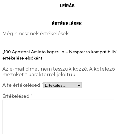
LEÍRÁS
ÉRTÉKELÉSEK
Még nincsenek értékelések.
„100 Agostani Amleto kapszula – Nespresso kompatibilis”
értékelése elsőként
Az e-mail címet nem tesszük közzé.
A kötelező
mezőket
*
karakterrel jelöltük
A te értékelésed
*
Értékelésed
*