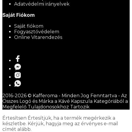
Adatvédelmi irányelvek
Saját Fiókom
Saját fiókom
Fogyasztóvédelem
Online Vitarendezés
2016-2026 © Kafferoma - Minden Jog Fenntartva - Az
Összes Logó és Márka a Kávé Kapszula Kategóriából a
Megfelelő Tulajdonosokhoz Tartozik
Értesítsen
Értesítjük, ha a termék megérkezik a
készletbe. Kérjük, hagyja meg az érvényes e-mail
címét alább.