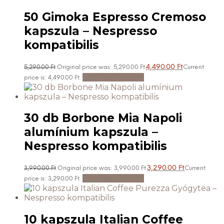
50 Gimoka Espresso Cremoso
kapszula – Nespresso
kompatibilis
4,490.00
Ft
5,290.00
Ft
Original price was: 5,290.00 Ft.
Current
Kosárba teszem
price is: 4,490.00 Ft.
30 db Borbone Mia Napoli
alumínium kapszula –
Nespresso kompatibilis
3,290.00
Ft
3,990.00
Ft
Original price was: 3,990.00 Ft.
Current
Kosárba teszem
price is: 3,290.00 Ft.
10 kapszula Italian Coffee