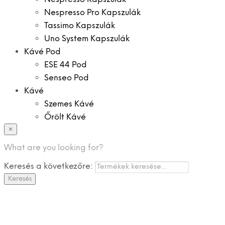
Nespresso Pro Kapszulák
Tassimo Kapszulák
Uno System Kapszulák
Kávé Pod
ESE 44 Pod
Senseo Pod
Kávé
Szemes Kávé
Őrölt Kávé
×
Specialitások
Instant Kávé
What are you looking for?
Instant Italok
Keresés a következőre:
Zacskó Tea
Keresés
Tartozékok
Ajánlatok