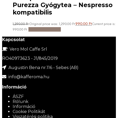
Purezza Gyógytea – Nespresso
kompatibilis
990.00
Ft
1,290.00
Ft
Original price was: 1,290.00 Ft.
Current price is:
Kosárba teszem
990.00 Ft.
Kapcsolat
Vero Mol Caffe Srl
RO40973623 - J1/845/2019
Augustin Bena nr.116 - Sebes (AB)
info@kafferoma.hu
Információ
ÁSZF
Rólunk
Információ
Cookie Politikát
Visszatérési politika