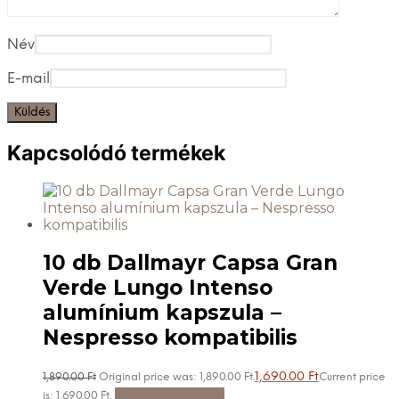
Név
E-mail
Kapcsolódó termékek
10 db Dallmayr Capsa Gran
Verde Lungo Intenso
alumínium kapszula –
Nespresso kompatibilis
1,690.00
Ft
1,890.00
Ft
Original price was: 1,890.00 Ft.
Current price
Kosárba teszem
is: 1,690.00 Ft.