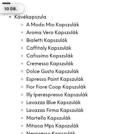
×
100 DB.
10 DB.
10 DB.
20 DB.
50 DB.
30 DB.
10 DB.
Kávékapszula
A Modo Mio Kapszulák
Aroma Vero Kapszulák
Bialetti Kapszulák
Caffitaly Kapszulák
Cafissimo Kapszulák
Cremesso Kapszulák
Dolce Gusto Kapszulák
Espresso Point Kapszulák
Fior Fiore Coop Kapszulák
Illy Iperespresso Kapszulák
Lavazza Blue Kapszulák
Lavazza Firma Kapszulák
Martello Kapszulák
Mitaca Mps Kapszulák
Nespresso Kapszulák