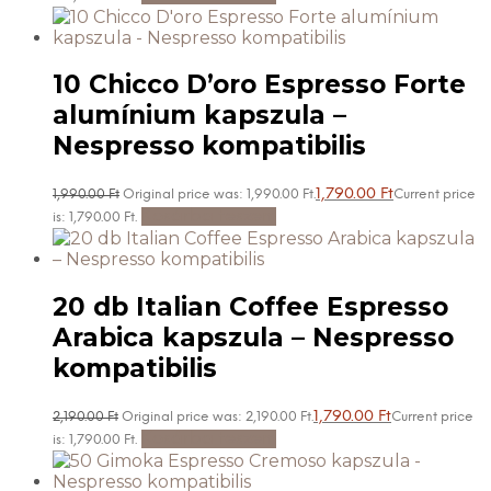
10 Chicco D’oro Espresso Forte
alumínium kapszula –
Nespresso kompatibilis
1,790.00
Ft
1,990.00
Ft
Original price was: 1,990.00 Ft.
Current price
Kosárba teszem
is: 1,790.00 Ft.
20 db Italian Coffee Espresso
Arabica kapszula – Nespresso
kompatibilis
1,790.00
Ft
2,190.00
Ft
Original price was: 2,190.00 Ft.
Current price
Kosárba teszem
is: 1,790.00 Ft.