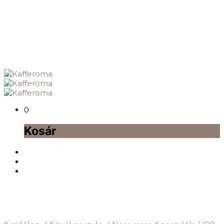
0
Kosár