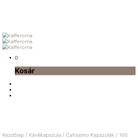
0
Kosár
Kezdőlap
/
Kávékapszula
/
Cafissimo Kapszulák
/
100