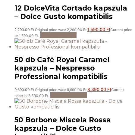
12 DolceVita Cortado kapszula
– Dolce Gusto kompatibilis
1,590.00
Ft
2,290.00
Ft
Original price was: 2,290.00 Ft.
Current price
Kosárba teszem
is: 1,590.00 Ft.
50 db Café Royal Caramel
kapszula – Nespresso
Professional kompatibilis
8,390.00
Ft
9,690.00
Ft
Original price was: 9,690.00 Ft.
Current
Kosárba teszem
price is: 8,390.00 Ft.
50 Borbone Miscela Rossa
kapszula – Dolce Gusto