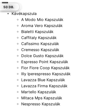
×
100 DB.
100 DB.
12 DB.
30 DB.
12 DB.
50 DB.
50 DB.
Kávékapszula
A Modo Mio Kapszulák
Aroma Vero Kapszulák
Bialetti Kapszulák
Caffitaly Kapszulák
Cafissimo Kapszulák
Cremesso Kapszulák
Dolce Gusto Kapszulák
Espresso Point Kapszulák
Fior Fiore Coop Kapszulák
Illy Iperespresso Kapszulák
Lavazza Blue Kapszulák
Lavazza Firma Kapszulák
Martello Kapszulák
Mitaca Mps Kapszulák
Nespresso Kapszulák