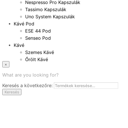
Nespresso Pro Kapszulák
Tassimo Kapszulák
Uno System Kapszulák
Kávé Pod
ESE 44 Pod
Senseo Pod
Kávé
Szemes Kávé
Őrölt Kávé
×
Specialitások
Instant Kávé
What are you looking for?
Instant Italok
Keresés a következőre:
Zacskó Tea
Keresés
Tartozékok
Ajánlatok