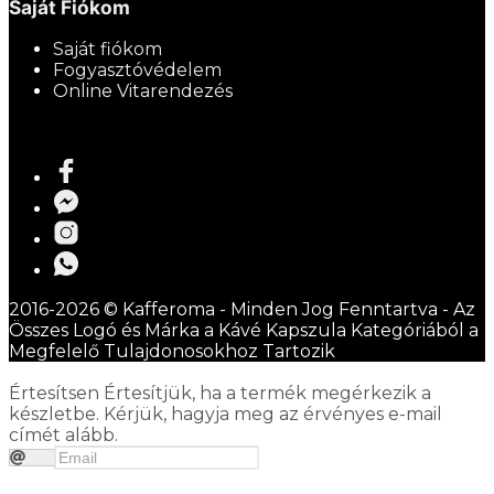
Saját Fiókom
Saját fiókom
Fogyasztóvédelem
Online Vitarendezés
2016-2026 © Kafferoma - Minden Jog Fenntartva - Az
Összes Logó és Márka a Kávé Kapszula Kategóriából a
Megfelelő Tulajdonosokhoz Tartozik
Értesítsen
Értesítjük, ha a termék megérkezik a
készletbe. Kérjük, hagyja meg az érvényes e-mail
címét alább.