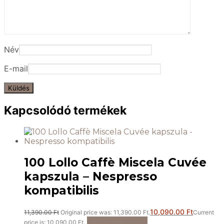
Név
E-mail
Kapcsolódó termékek
100 Lollo Caffè Miscela Cuvée
kapszula – Nespresso
kompatibilis
10,090.00
Ft
11,390.00
Ft
Original price was: 11,390.00 Ft.
Current
Kosárba teszem
price is: 10,090.00 Ft.