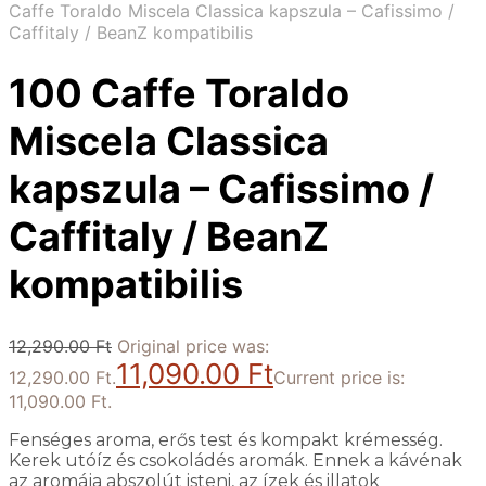
Caffe Toraldo Miscela Classica kapszula – Cafissimo /
Caffitaly / BeanZ kompatibilis
100 Caffe Toraldo
Miscela Classica
kapszula – Cafissimo /
Caffitaly / BeanZ
kompatibilis
12,290.00
Ft
Original price was:
11,090.00
Ft
12,290.00 Ft.
Current price is:
11,090.00 Ft.
Fenséges aroma, erős test és kompakt krémesség.
Kerek utóíz és csokoládés aromák. Ennek a kávénak
az aromája abszolút isteni, az ízek és illatok