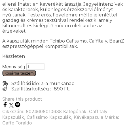
ellenállhatatlan keverékét árasztja. Jegyei intenzívek
és karakteresek, különleges érzékszervi élményt
nyújtanak. Teste erős, figyelemre méltó jelenléttel,
gazdag és krémes textúrával rendelkezik, amely
kifinomult és kielégítő módon öleli körbe az
érzékeket.
A kapszulák minden Tchibo Cafissimo, Caffitaly, BeanZ
eszpresszógéppel kompatibilisek.
Készleten
Mennyiség
Kosárba teszem
Szállítási idő: 3-4 munkanap
Szállítási költség : 1890 Ft.
Share this product
Cikkszám:
8024608010638
Kategóriák:
Caffitaly
Kapszulák
,
Cafissimo Kapszulák
,
Kávékapszula
Márka:
Caffe Toraldo