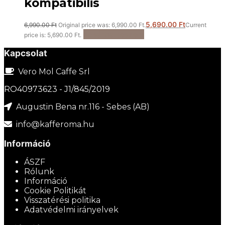
kompatibilis
5,690.00
Ft
6,990.00
Ft
Original price was: 6,990.00 Ft.
Current
Kosárba teszem
price is: 5,690.00 Ft.
Kapcsolat
Vero Mol Caffe Srl
RO40973623 - J1/845/2019
Augustin Bena nr.116 - Sebes (AB)
info@kafferoma.hu
Információ
ÁSZF
Rólunk
Információ
Cookie Politikát
Visszatérési politika
Adatvédelmi irányelvek