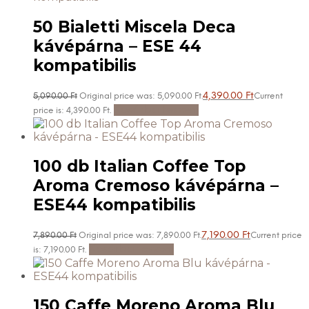
50 Bialetti Miscela Deca
kávépárna – ESE 44
kompatibilis
4,390.00
Ft
5,090.00
Ft
Original price was: 5,090.00 Ft.
Current
Kosárba teszem
price is: 4,390.00 Ft.
100 db Italian Coffee Top
Aroma Cremoso kávépárna –
ESE44 kompatibilis
7,190.00
Ft
7,890.00
Ft
Original price was: 7,890.00 Ft.
Current price
Kosárba teszem
is: 7,190.00 Ft.
150 Caffe Moreno Aroma Blu