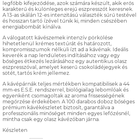
legfőbb kifejeződése, azok számára készült, akik erős
karakterű és különleges erejű eszpresszót keresnek.
A 13-as skálán 12-es intenzitású választék sűrű testével
és hosszan tartó ízével tűnik ki, minden csészében
energiabombát kínálva.
A válogatott kávészemek intenzív pörkölése
hihetetlenül krémes textúrát és határozott,
kompromisszumok nélküli ízt ad a kávénak. Ideális
keverék a nap lendületes indításához vagy egy
bőséges étkezés lezárásához egy autentikus olasz
eszpresszóval, amelyet keserű csokoládéjegyek és
sötét, tartós krém jellemez.
A kávépárnák teljes mértékben kompatibilisek a 44
mm-es E.S.E. rendszerrel, biológiailag lebomlóak és
egyenként csomagoltak az aroma frissességének
megőrzése érdekében. A 100 darabos doboz bőséges
prémium kávékészletet biztosít, garantálva a
professzionális minőséget minden egyes lefőzésnél,
mintha csak egy olasz kávézóban járna.
Készleten