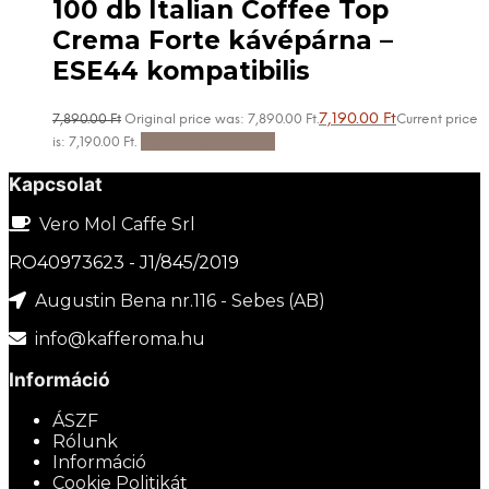
100 db Italian Coffee Top
Crema Forte kávépárna –
ESE44 kompatibilis
7,190.00
Ft
7,890.00
Ft
Original price was: 7,890.00 Ft.
Current price
Kosárba teszem
is: 7,190.00 Ft.
Kapcsolat
Vero Mol Caffe Srl
RO40973623 - J1/845/2019
Augustin Bena nr.116 - Sebes (AB)
info@kafferoma.hu
Információ
ÁSZF
Rólunk
Információ
Cookie Politikát