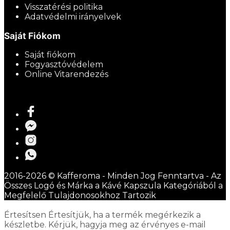
Visszatérési politika
Adatvédelmi irányelvek
Saját Fiókom
Saját fiókom
Fogyasztóvédelem
Online Vitarendezés
2016-2026 © Kafferoma - Minden Jog Fenntartva - Az
Összes Logó és Márka a Kávé Kapszula Kategóriából a
Megfelelő Tulajdonosokhoz Tartozik
Értesítsen
Értesítjük, ha a termék megérkezik a
készletbe. Kérjük, hagyja meg az érvényes e-mail