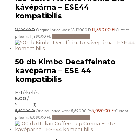
kávépárna – ESE44
kompatibilis
11,390.00
Ft
13,190.00
Ft
Original price was: 13,190.00 Ft.
Current
Kosárba teszem
price is: 11,390.00 Ft.
50 db Kimbo Decaffeinato
kávépárna – ESE 44
kompatibilis
Értékelés:
5.00
/
5
(1)
5,090.00
Ft
5,690.00
Ft
Original price was: 5,690.00 Ft.
Current
Kosárba teszem
price is: 5,090.00 Ft.