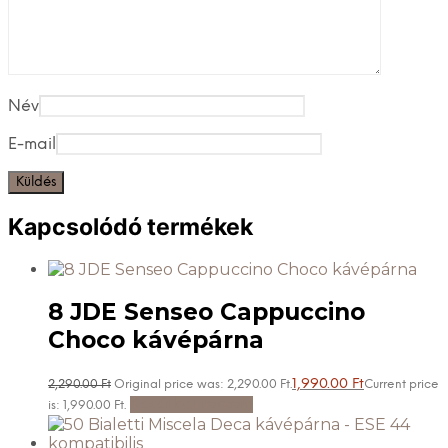
Név
E-mail
Kapcsolódó termékek
8 JDE Senseo Cappuccino
Choco kávépárna
1,990.00
Ft
2,290.00
Ft
Original price was: 2,290.00 Ft.
Current price
Kosárba teszem
is: 1,990.00 Ft.