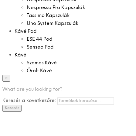
Nespresso Pro Kapszulák
Tassimo Kapszulák
Uno System Kapszulák
Kávé Pod
ESE 44 Pod
Senseo Pod
Kávé
Szemes Kávé
Őrölt Kávé
×
Specialitások
Instant Kávé
What are you looking for?
Instant Italok
Keresés a következőre:
Zacskó Tea
Keresés
Tartozékok
Ajánlatok