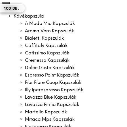
×
100 DB.
8 DB.
50 DB.
100 DB.
150 DB.
50 DB.
100 DB.
Kávékapszula
A Modo Mio Kapszulák
Aroma Vero Kapszulák
Bialetti Kapszulák
Caffitaly Kapszulák
Cafissimo Kapszulák
Cremesso Kapszulák
Dolce Gusto Kapszulák
Espresso Point Kapszulák
Fior Fiore Coop Kapszulák
Illy Iperespresso Kapszulák
Lavazza Blue Kapszulák
Lavazza Firma Kapszulák
Martello Kapszulák
Mitaca Mps Kapszulák
Nespresso Kapszulák