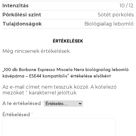
Intenzitás
10 / 12
Pörkölési szint
Sötét pörkölés
Tulajdonságok
Biológiailag lebomló
ÉRTÉKELÉSEK
Még nincsenek értékelések.
„100 db Borbone Espresso Miscela Nera biológiailag lebomló
kávépárna – ESE44 kompatibilis” értékelése elsőként
Az e-mail címet nem tesszük közzé.
A kötelező
mezőket
*
karakterrel jelöltük
A te értékelésed
*
Értékelésed
*