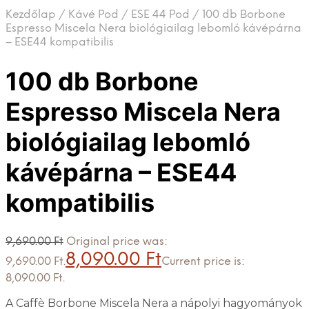
Kezdőlap
/
Kávé Pod
/
ESE 44 Pod
/
100 db Borbone
Espresso Miscela Nera biológiailag lebomló kávépárna
– ESE44 kompatibilis
100 db Borbone
Espresso Miscela Nera
biológiailag lebomló
kávépárna – ESE44
kompatibilis
9,690.00
Ft
Original price was:
8,090.00
Ft
9,690.00 Ft.
Current price is:
8,090.00 Ft.
A Caffè Borbone Miscela Nera a nápolyi hagyományok