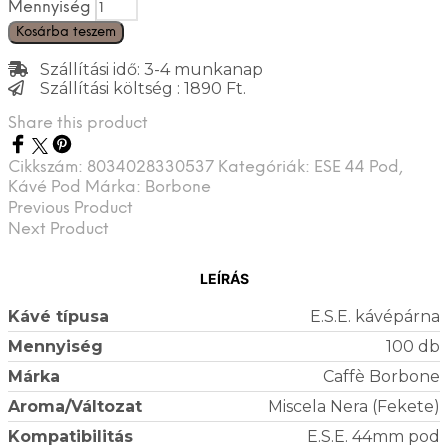
Mennyiség
Kosárba teszem
Szállítási idő: 3-4 munkanap
Szállítási költség : 1890 Ft.
Share this product
Cikkszám:
8034028330537
Kategóriák:
ESE 44 Pod
,
Kávé Pod
Márka:
Borbone
Previous Product
Next Product
LEÍRÁS
Kávé típusa
E.S.E. kávépárna
Mennyiség
100 db
Márka
Caffè Borbone
Aroma/Változat
Miscela Nera (Fekete)
Kompatibilitás
E.S.E. 44mm pod