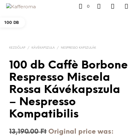
0
100 DB
KEZDŐLAP
/
KÁVÉKAPSZULA
/
NESPRESSO KAPSZULÁK
100 db Caffè Borbone
Respresso Miscela
Rossa Kávékapszula
– Nespresso
Kompatibilis
13,190.00
Ft
Original price was: