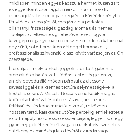
miközben minden egyes kapszula hermetikusan zárt
és egyenként csomagolt marad. Ez az innovatív
csomagolási technológia megvédi a kávéőrleményt a
fénytől és az oxigéntől, megőrizve a pörkölés
pillanatnyi frissességét, gazdag aromáit és nemes
illóolajait az elkészítésig, lehetővé téve, hogy a
kávégép nagy nyomású rendszere minden alkalommal
egy sűrű, sötétbarna krémréteggel koronázott,
professzionális színvonalú olasz kávét varázsoljon az Ön
csészéjébe.
Ízprofilját a mély pörkölt jegyek, a pirított gabonás
aromák és a határozott, férfias testesség jellemzi,
amely egyedülálló módon párosul az alacsony
savassággal és a krémes textúra selymességével a
kóstolás során. A Miscela Rossa kiemelkedik magas
koffeintartalmával és intenzitásával, ami azonnali
felfrissülést és koncentrációt biztosít, miközben
hosszan tartó, karakteres utóíze percekig emlékeztet a
valódi nápolyi eszpresszó esszenciájára, legyen szó egy
gyors reggeli ébredésről vagy a munkahelyi szünetek
hatékony és minőségi kitöltéséről az irodai vagy