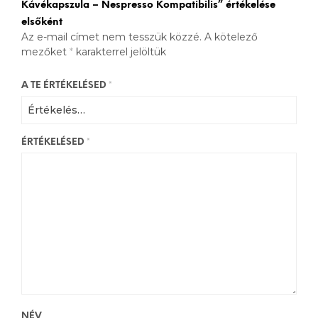
Kávékapszula – Nespresso Kompatibilis” értékelése
elsőként
Az e-mail címet nem tesszük közzé.
A kötelező
mezőket
*
karakterrel jelöltük
A TE ÉRTÉKELÉSED
*
ÉRTÉKELÉSED
*
NÉV