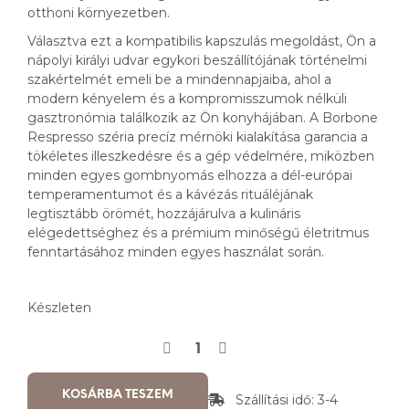
otthoni környezetben.
Választva ezt a kompatibilis kapszulás megoldást, Ön a
nápolyi királyi udvar egykori beszállítójának történelmi
szakértelmét emeli be a mindennapjaiba, ahol a
modern kényelem és a kompromisszumok nélküli
gasztronómia találkozik az Ön konyhájában. A Borbone
Respresso széria precíz mérnöki kialakítása garancia a
tökéletes illeszkedésre és a gép védelmére, miközben
minden egyes gombnyomás elhozza a dél-európai
temperamentumot és a kávézás rituáléjának
legtisztább örömét, hozzájárulva a kulináris
elégedettséghez és a prémium minőségű életritmus
fenntartásához minden egyes használat során.
Készleten
KOSÁRBA TESZEM
Szállítási idő: 3-4