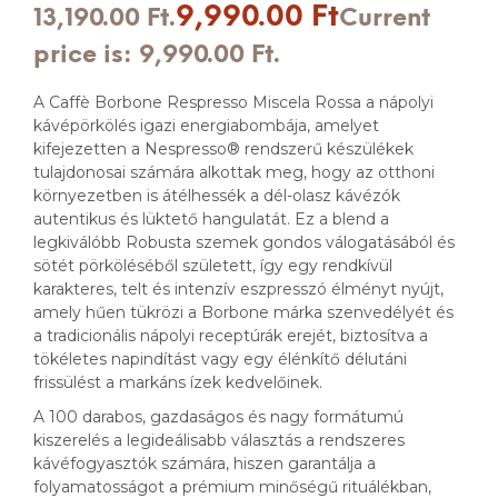
9,990.00
Ft
13,190.00 Ft.
Current
price is: 9,990.00 Ft.
A Caffè Borbone Respresso Miscela Rossa a nápolyi
kávépörkölés igazi energiabombája, amelyet
kifejezetten a Nespresso® rendszerű készülékek
tulajdonosai számára alkottak meg, hogy az otthoni
környezetben is átélhessék a dél-olasz kávézók
autentikus és lüktető hangulatát. Ez a blend a
legkiválóbb Robusta szemek gondos válogatásából és
sötét pörköléséből született, így egy rendkívül
karakteres, telt és intenzív eszpresszó élményt nyújt,
amely hűen tükrözi a Borbone márka szenvedélyét és
a tradicionális nápolyi receptúrák erejét, biztosítva a
tökéletes napindítást vagy egy élénkítő délutáni
frissülést a markáns ízek kedvelőinek.
A 100 darabos, gazdaságos és nagy formátumú
kiszerelés a legideálisabb választás a rendszeres
kávéfogyasztók számára, hiszen garantálja a
folyamatosságot a prémium minőségű rituálékban,