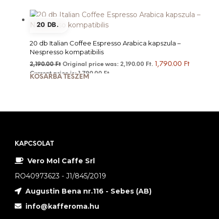
20 DB.
20 db Italian Coffee Espresso Arabica kapszula –
Nespresso kompatibilis
1,790.00
Ft
2,190.00
Ft
Original price was: 2,190.00 Ft.
Current price is: 1,790.00 Ft.
KOSÁRBA TESZEM
KAPCSOLAT
Vero Mol Caffe Srl
RO40973623 - J1/845/2019
Augustin Bena nr.116 - Sebes (AB)
info@kafferoma.hu