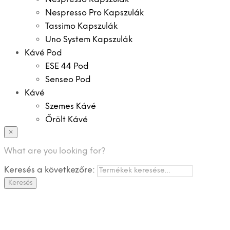
Nespresso Pro Kapszulák
Tassimo Kapszulák
Uno System Kapszulák
Kávé Pod
ESE 44 Pod
Senseo Pod
Kávé
Szemes Kávé
Őrölt Kávé
×
Specialitások
Instant Kávé
What are you looking for?
Instant Italok
Keresés a következőre:
Zacskó Tea
Keresés
Tartozékok
Ajánlatok