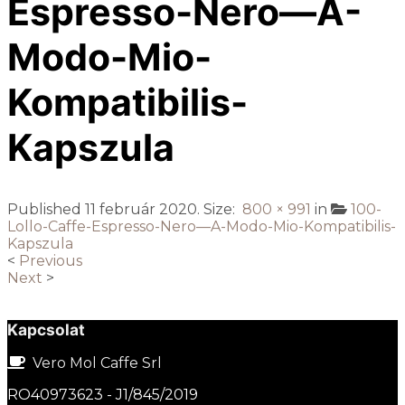
Espresso-Nero—A-
Modo-Mio-
Kompatibilis-
Kapszula
Published
11 február 2020
. Size:
800 × 991
in
100-
Lollo-Caffe-Espresso-Nero—A-Modo-Mio-Kompatibilis-
Kapszula
<
Previous
Next
>
Kapcsolat
Vero Mol Caffe Srl
RO40973623 - J1/845/2019