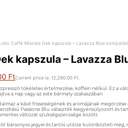
ollo Caffè Miscela Dek kapszula – Lavazza Blue kompatibi
Dek kapszula – Lavazza Bl
.00
Ft
Current price is: 12,290.00 Ft.
zpresszó tökéletes értelmezése, koffein nélkül. Ez a vál
jtva a nap vagy az este bármely szakaszában.
almaz a kávé frissességének és aromájának megőrzése é
nzitású Passione Blu választék kiegyensúlyozott és tartó
nmentes változat szükségszerűsége között.
t bársonyos jegyei és tartós utóíze különbözteti meg, m