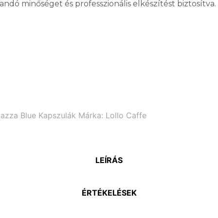
landó minőséget és professzionális elkészítést biztosítva.
azza Blue Kapszulák
Márka:
Lollo Caffe
LEÍRÁS
ÉRTÉKELÉSEK