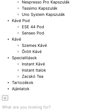
Nespresso Pro Kapszulák
Tassimo Kapszulák
Uno System Kapszulák
Kávé Pod
ESE 44 Pod
Senseo Pod
Kávé
Szemes Kávé
Őrölt Kávé
Specialitások
Instant Kávé
Instant Italok
Zacskó Tea
Tartozékok
Ajánlatok
×
What are you looking for?