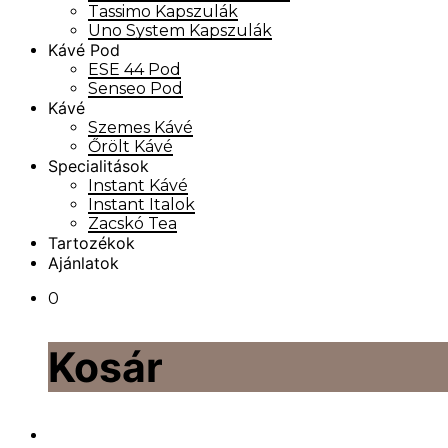
Tassimo Kapszulák
Uno System Kapszulák
Kávé Pod
ESE 44 Pod
Senseo Pod
Kávé
Szemes Kávé
Őrölt Kávé
Specialitások
Instant Kávé
Instant Italok
Zacskó Tea
Tartozékok
Ajánlatok
0
Kosár