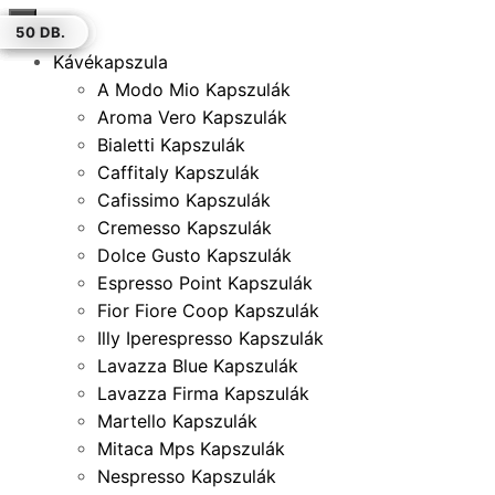
×
100 DB.
20 DB.
30 DB.
12 DB.
12 DB.
30 DB.
50 DB.
Kávékapszula
A Modo Mio Kapszulák
Aroma Vero Kapszulák
Bialetti Kapszulák
Caffitaly Kapszulák
Cafissimo Kapszulák
Cremesso Kapszulák
Dolce Gusto Kapszulák
Espresso Point Kapszulák
Fior Fiore Coop Kapszulák
Illy Iperespresso Kapszulák
Lavazza Blue Kapszulák
Lavazza Firma Kapszulák
Martello Kapszulák
Mitaca Mps Kapszulák
Nespresso Kapszulák