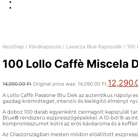
Kezdőlap
/
Kávékapszula
/
Lavazza Blue Kapszulák
/
100 L
100 Lollo Caffè Miscela 
12,290
14,090.00
Ft
Original price was: 14,090.00 Ft.
A Lollo Caffè Passione Blu Dek az autentikus nápolyi es
gazdag krémréteget, intenzív és kielégítő élményt nyú
A doboz 100 darab egyenként csomagolt kapszulát tart
Blue® rendszerű eszpresszógépekkel. A 10-ből 8-as inte
kompromisszumot kötni az erős kávéaroma és a koffei
Az Olaszországban mesteri módon előállított eszpresszó