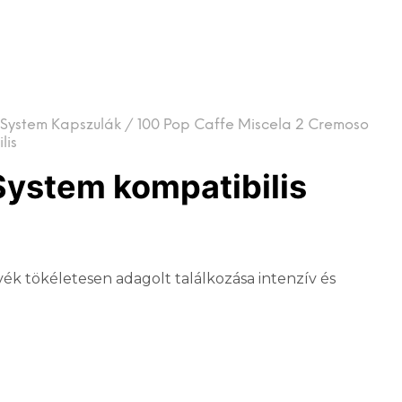
System Kapszulák
/
100 Pop Caffe Miscela 2 Cremoso
lis
System kompatibilis
vék tökéletesen adagolt találkozása intenzív és