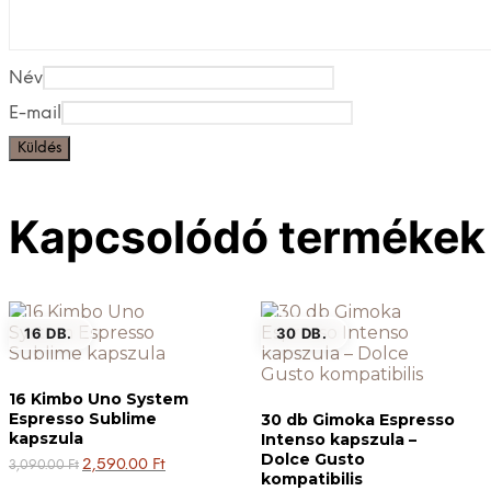
Név
E-mail
Kapcsolódó termékek
16 DB.
30 DB.
16 Kimbo Uno System
Espresso Sublime
30 db Gimoka Espresso
kapszula
Intenso kapszula –
Dolce Gusto
Original
Current
2,590.00
Ft
3,090.00
Ft
kompatibilis
price
price