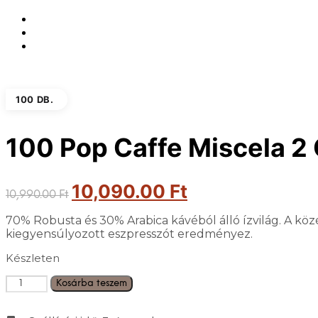
100 DB.
100 Pop Caffe Miscela 2
Original
10,090.00
Ft
Current
10,990.00
Ft
price
price
was:
is:
70% Robusta és 30% Arabica kávéból álló ízvilág. A közé
10,990.00 Ft.
10,090.00 Ft.
kiegyensúlyozott eszpresszót eredményez.
Készleten
Mennyiség
Kosárba teszem