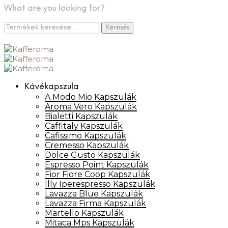
What are you looking for?
Keresés
Keresés
a
következőre:
Kávékapszula
A Modo Mio Kapszulák
Aroma Vero Kapszulák
Bialetti Kapszulák
Caffitaly Kapszulák
Cafissimo Kapszulák
Cremesso Kapszulák
Dolce Gusto Kapszulák
Espresso Point Kapszulák
Fior Fiore Coop Kapszulák
Illy Iperespresso Kapszulák
Lavazza Blue Kapszulák
Lavazza Firma Kapszulák
Martello Kapszulák
Mitaca Mps Kapszulák