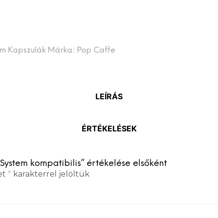
em Kapszulák
Márka:
Pop Caffe
LEÍRÁS
ÉRTÉKELÉSEK
ystem kompatibilis” értékelése elsőként
et
*
karakterrel jelöltük