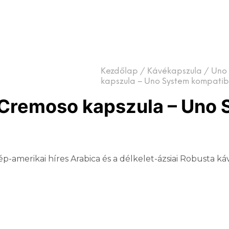
Kezdőlap
/
Kávékapszula
/
Uno 
kapszula – Uno System kompatibi
 Cremoso kapszula – Uno 
p-amerikai híres Arabica és a délkelet-ázsiai Robusta ká