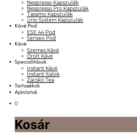
Nespresso Kapszulák
Nespresso Pro Kapszulák
Tassimo Kapszulák
Uno System Kapszulák
Kávé Pod
ESE 44 Pod
Senseo Pod
Kávé
Szemes Kávé
Őrölt Kávé
Specialitások
Instant Kávé
Instant Italok
Zacskó Tea
Tartozékok
Ajánlatok
0
Kosár