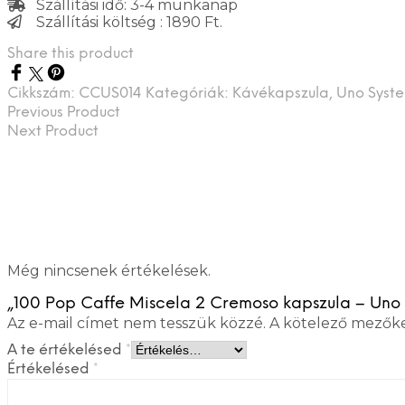
Szállítási idő: 3-4 munkanap
Szállítási költség : 1890 Ft.
Share this product
Cikkszám:
CCUS014
Kategóriák:
Kávékapszula
,
Uno Syst
Previous Product
Next Product
Még nincsenek értékelések.
„100 Pop Caffe Miscela 2 Cremoso kapszula – Uno S
Az e-mail címet nem tesszük közzé.
A kötelező mezők
A te értékelésed
*
Értékelésed
*