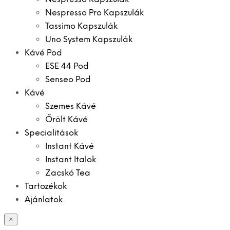
Nespresso Pro Kapszulák
Tassimo Kapszulák
Uno System Kapszulák
Kávé Pod
ESE 44 Pod
Senseo Pod
Kávé
Szemes Kávé
Őrölt Kávé
Specialitások
Instant Kávé
Instant Italok
Zacskó Tea
Tartozékok
Ajánlatok
×