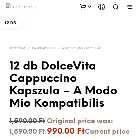
0
12 DB
KEZDŐLAP
/
KÁVÉKAPSZULA
/
A MODO MIO KAPSZULÁK
12 db DolceVita
Cappuccino
Kapszula – A Modo
Mio Kompatibilis
1,590.00
Ft
Original price was:
990.00
Ft
1,590.00 Ft.
Current price