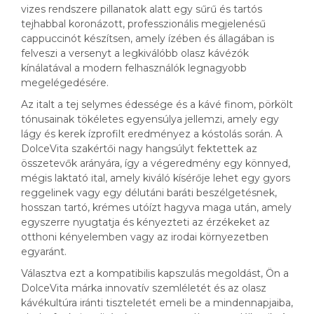
vizes rendszere pillanatok alatt egy sűrű és tartós
tejhabbal koronázott, professzionális megjelenésű
cappuccinót készítsen, amely ízében és állagában is
felveszi a versenyt a legkiválóbb olasz kávézók
kínálatával a modern felhasználók legnagyobb
megelégedésére.
Az italt a tej selymes édessége és a kávé finom, pörkölt
tónusainak tökéletes egyensúlya jellemzi, amely egy
lágy és kerek ízprofilt eredményez a kóstolás során. A
DolceVita szakértői nagy hangsúlyt fektettek az
összetevők arányára, így a végeredmény egy könnyed,
mégis laktató ital, amely kiváló kísérője lehet egy gyors
reggelinek vagy egy délutáni baráti beszélgetésnek,
hosszan tartó, krémes utóízt hagyva maga után, amely
egyszerre nyugtatja és kényezteti az érzékeket az
otthoni kényelemben vagy az irodai környezetben
egyaránt.
Választva ezt a kompatibilis kapszulás megoldást, Ön a
DolceVita márka innovatív szemléletét és az olasz
kávékultúra iránti tiszteletét emeli be a mindennapjaiba,