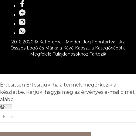
2016-2026 © Kafferoma - Minden Jog Fenntartva - Az
Összes Logó és Márka a Kávé Kapszula Kategóriából a
Megfelelő Tulajdonosokhoz Tartozik
Értesítsen
Értesítjük, ha a termék megérkezik a
készletbe. Kérjük, hagyja meg az érvényes e-mail címét
alább.