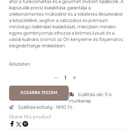
ahol a funkcionalitás és a gourmet élvezet találkozik. A
kapszulák precíz kialakítása garantálja a
zökkenőmentes működést és a tökéletes illeszkedést
a készülékkel, segítve a változatos és prémium
minőségű italkínálat kialakítását, miközben minden
egyes gombnyomás elhozza a krémes luxust és a
valódi kulináris örömöt az Ön kényelme és folyamatos
elégedettsége érdekében.
Készleten
KOSÁRBA TESZEM
Szállítási idő: 3-4
munkanap
Szállítási költség : 1890 Ft.
Share this product