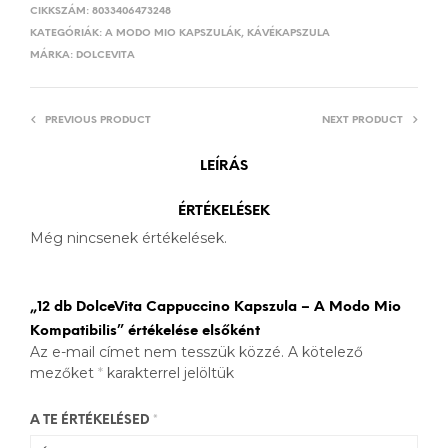
CIKKSZÁM:
8033406473248
KATEGÓRIÁK:
A MODO MIO KAPSZULÁK
,
KÁVÉKAPSZULA
MÁRKA:
DOLCEVITA
PREVIOUS PRODUCT
NEXT PRODUCT
LEÍRÁS
ÉRTÉKELÉSEK
Még nincsenek értékelések.
„12 db DolceVita Cappuccino Kapszula – A Modo Mio
Kompatibilis” értékelése elsőként
Az e-mail címet nem tesszük közzé.
A kötelező
mezőket
*
karakterrel jelöltük
A TE ÉRTÉKELÉSED
*