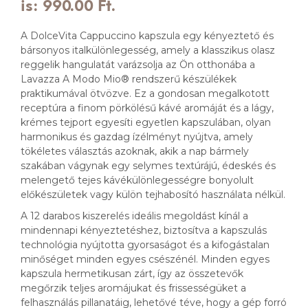
is: 990.00 Ft.
A DolceVita Cappuccino kapszula egy kényeztető és
bársonyos italkülönlegesség, amely a klasszikus olasz
reggelik hangulatát varázsolja az Ön otthonába a
Lavazza A Modo Mio® rendszerű készülékek
praktikumával ötvözve. Ez a gondosan megalkotott
receptúra a finom pörkölésű kávé aromáját és a lágy,
krémes tejport egyesíti egyetlen kapszulában, olyan
harmonikus és gazdag ízélményt nyújtva, amely
tökéletes választás azoknak, akik a nap bármely
szakában vágynak egy selymes textúrájú, édeskés és
melengető tejes kávékülönlegességre bonyolult
előkészületek vagy külön tejhabosító használata nélkül.
A 12 darabos kiszerelés ideális megoldást kínál a
mindennapi kényeztetéshez, biztosítva a kapszulás
technológia nyújtotta gyorsaságot és a kifogástalan
minőséget minden egyes csészénél. Minden egyes
kapszula hermetikusan zárt, így az összetevők
megőrzik teljes aromájukat és frissességüket a
felhasználás pillanatáig, lehetővé téve, hogy a gép forró