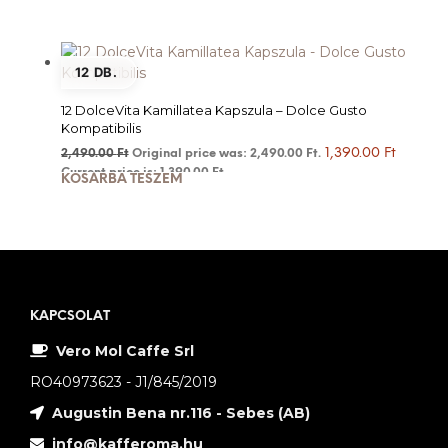
12 DB.
12 DolceVita Kamillatea Kapszula – Dolce Gusto
Kompatibilis
1,390.00
Ft
2,490.00
Ft
Original price was: 2,490.00 Ft.
Current price is: 1,390.00 Ft.
KOSÁRBA TESZEM
KAPCSOLAT
Vero Mol Caffe Srl
RO40973623 - J1/845/2019
Augustin Bena nr.116 - Sebes (AB)
info@kafferoma.hu