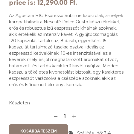
price is: 12,290.00 Ft.
Az Agostani BIG Espresso Sublime kapszulák, amelyek
kompatibilisek a Nescafé Dolce Gusto készülékekkel,
erős és robusztus ízű eszpresszót kínálnak azoknak,
akik értékelik az intenzív kávét. A gyűjtőcsomagolás
120 kapszulát tartalmaz, 8 darab, egyenként 15
kapszulát tartalmazó tasakra osztva, ideális az
eszpresszó kedvelőinek. 10-es intenzitásával ez a
keverék mély és jól meghatározott aromákat ötvöz,
határozott és tartós karakterű kávét nyújtva. Minden
kapszula tökéletes kivonatolást biztosít, egy karakteres
eszpresszót varázsolva a csészébe azoknak, akik az
erős és kifinomult élményt keresik.
Készleten
KOSÁRBA TESZEM
Szállítási idő: 3-4