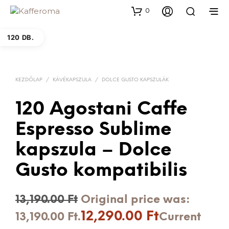
0
120 DB.
KEZDŐLAP
/
KÁVÉKAPSZULA
/
DOLCE GUSTO KAPSZULÁK
120 Agostani Caffe
Espresso Sublime
kapszula – Dolce
Gusto kompatibilis
13,190.00
Ft
Original price was:
12,290.00
Ft
13,190.00 Ft.
Current