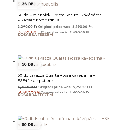
36 DB.
36 db Mövenpick Crema Schümli kávépárna
– Senseo kompatibilis
3,290.00
Ft
Original price was: 3,290.00 Ft.
2,690.00
Ft
Current price is: 2,690.00 Ft.
KOSÁRBA TESZEM
50 DB.
50 db Lavazza Qualità Rossa kávépárna –
ESE44 kompatibilis
5,290.00
Ft
Original price was: 5,290.00 Ft.
4,690.00
Ft
Current price is: 4,690.00 Ft.
KOSÁRBA TESZEM
50 DB.