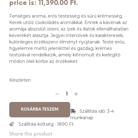
price is: 11,390.00 Ft.
Fenséges aroma, erős testesség és sűrű krémesség.
Kerek utóíz csokoládés aromákkal. Ennek a kávénak az
aromája abszolút isteni, az ízek és illatok ellenállhatatlan
keverékét árasztja. Jegyei intenzívek és karakteresek,
különleges érzékszervi élményt nyújtanak. Teste erős,
figyelemre méltó jelenléttel és gazdag, krémes
textúrával rendelkezik, amely kifinomult és kielégítő
módon öleli körbe az érzékeket.
Készleten
KOSÁRBA TESZEM
Szállítási idő: 3-4
munkanap
Szállítási költség : 1890 Ft.
Share this product