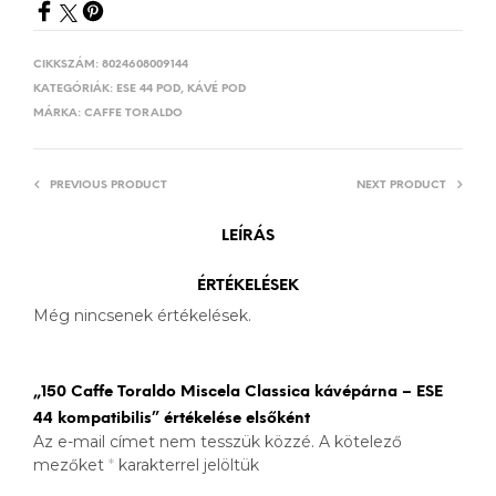
CIKKSZÁM:
8024608009144
KATEGÓRIÁK:
ESE 44 POD
,
KÁVÉ POD
MÁRKA:
CAFFE TORALDO
PREVIOUS PRODUCT
NEXT PRODUCT
LEÍRÁS
ÉRTÉKELÉSEK
Még nincsenek értékelések.
„150 Caffe Toraldo Miscela Classica kávépárna – ESE
44 kompatibilis” értékelése elsőként
Az e-mail címet nem tesszük közzé.
A kötelező
mezőket
*
karakterrel jelöltük