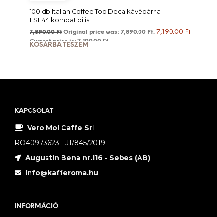
100 db Italian Coffee Top Deca kávépárna –
ESE44 kompatibilis
7,190.00
Ft
7,890.00
Ft
Original price was: 7,890.00 Ft.
Current price is: 7,190.00 Ft.
KOSÁRBA TESZEM
KAPCSOLAT
Vero Mol Caffe Srl
RO40973623 - J1/845/2019
Augustin Bena nr.116 - Sebes (AB)
info@kafferoma.hu
INFORMÁCIÓ