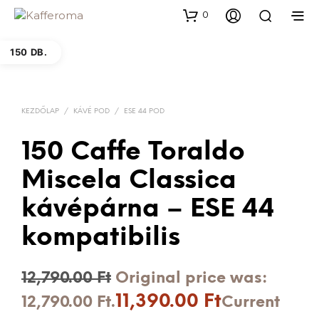
0
150 DB.
KEZDŐLAP
/
KÁVÉ POD
/
ESE 44 POD
150 Caffe Toraldo
Miscela Classica
kávépárna – ESE 44
kompatibilis
12,790.00
Ft
Original price was:
11,390.00
Ft
12,790.00 Ft.
Current