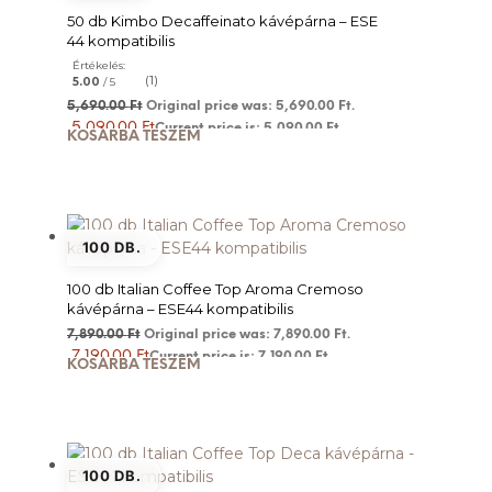
50 db Kimbo Decaffeinato kávépárna – ESE
44 kompatibilis
Értékelés:
(1)
5.00
/ 5
5,690.00
Ft
Original price was: 5,690.00 Ft.
5,090.00
Ft
Current price is: 5,090.00 Ft.
KOSÁRBA TESZEM
100 DB.
100 db Italian Coffee Top Aroma Cremoso
kávépárna – ESE44 kompatibilis
7,890.00
Ft
Original price was: 7,890.00 Ft.
7,190.00
Ft
Current price is: 7,190.00 Ft.
KOSÁRBA TESZEM
100 DB.