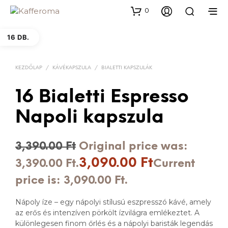
0
16 DB.
KEZDŐLAP
/
KÁVÉKAPSZULA
/
BIALETTI KAPSZULÁK
16 Bialetti Espresso
Napoli kapszula
3,390.00
Ft
Original price was:
3,090.00
Ft
3,390.00 Ft.
Current
price is: 3,090.00 Ft.
Nápoly íze – egy nápolyi stílusú eszpresszó kávé, amely
az erős és intenzíven pörkölt ízvilágra emlékeztet. A
különlegesen finom őrlés és a nápolyi baristák legendás