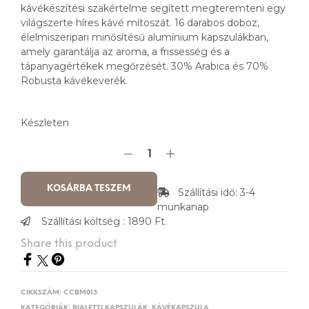
kávékészítési szakértelme segített megteremteni egy
világszerte híres kávé mítoszát. 16 darabos doboz,
élelmiszeripari minősítésű alumínium kapszulákban,
amely garantálja az aroma, a frissesség és a
tápanyagértékek megőrzését. 30% Arabica és 70%
Robusta kávékeverék.
Készleten
KOSÁRBA TESZEM
Szállítási idő: 3-4
munkanap
Szállítási költség : 1890 Ft.
Share this product
CIKKSZÁM:
CCBM013
KATEGÓRIÁK:
BIALETTI KAPSZULÁK
,
KÁVÉKAPSZULA