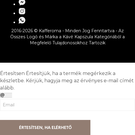
2016-2026 © Kafferoma - Minden Jog Fenntartva - Az
Összes Logó és Márka a Kávé Kapszula Kategóriából a
Megfelelő Tulajdonosokhoz Tartozik
Értesítsen
Értesítjük, ha a termék megérkezik a
készletbe. Kérjük, hagyja meg az érvényes e-mail címét
alább.
ÉRTESÍTSEN, HA ELÉRHETŐ