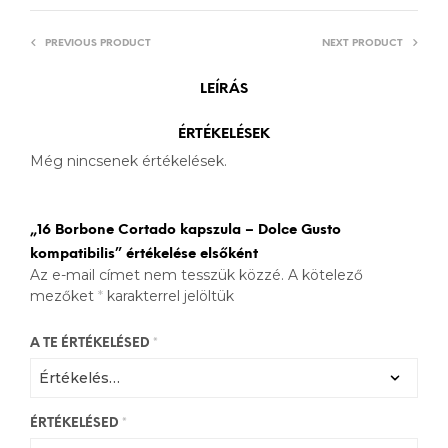
PREVIOUS PRODUCT
NEXT PRODUCT
LEÍRÁS
ÉRTÉKELÉSEK
Még nincsenek értékelések.
„16 Borbone Cortado kapszula – Dolce Gusto
kompatibilis” értékelése elsőként
Az e-mail címet nem tesszük közzé.
A kötelező
mezőket
*
karakterrel jelöltük
A TE ÉRTÉKELÉSED
*
ÉRTÉKELÉSED
*