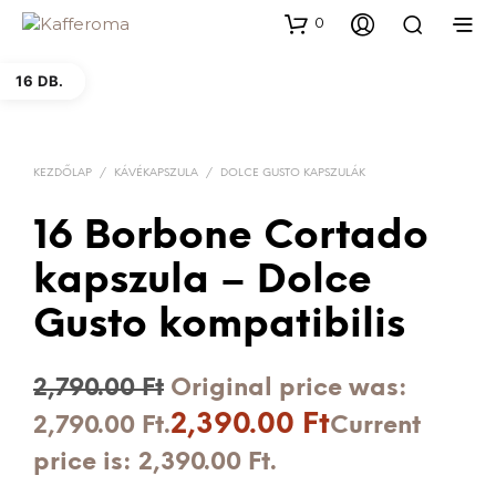
0
16 DB.
KEZDŐLAP
/
KÁVÉKAPSZULA
/
DOLCE GUSTO KAPSZULÁK
16 Borbone Cortado
kapszula – Dolce
Gusto kompatibilis
2,790.00
Ft
Original price was:
2,390.00
Ft
2,790.00 Ft.
Current
price is: 2,390.00 Ft.