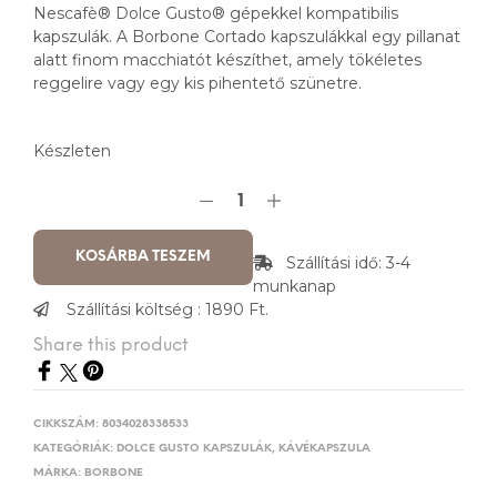
Nescafè® Dolce Gusto® gépekkel kompatibilis
kapszulák. A Borbone Cortado kapszulákkal egy pillanat
alatt finom macchiatót készíthet, amely tökéletes
reggelire vagy egy kis pihentető szünetre.
Készleten
KOSÁRBA TESZEM
Szállítási idő: 3-4
munkanap
Szállítási költség : 1890 Ft.
Share this product
CIKKSZÁM:
8034028338533
KATEGÓRIÁK:
DOLCE GUSTO KAPSZULÁK
,
KÁVÉKAPSZULA
MÁRKA:
BORBONE