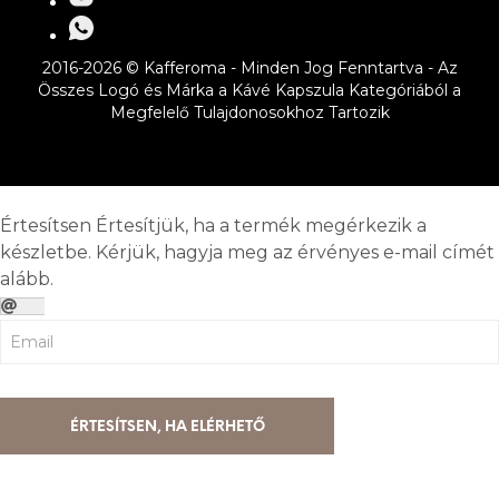
2016-2026 © Kafferoma - Minden Jog Fenntartva - Az
Összes Logó és Márka a Kávé Kapszula Kategóriából a
Megfelelő Tulajdonosokhoz Tartozik
Értesítsen
Értesítjük, ha a termék megérkezik a
készletbe. Kérjük, hagyja meg az érvényes e-mail címét
alább.
ÉRTESÍTSEN, HA ELÉRHETŐ