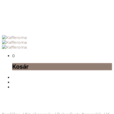
0
Kosár