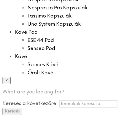
Nespresso Pro Kapszulák
Tassimo Kapszulák
Uno System Kapszulák
Kávé Pod
ESE 44 Pod
Senseo Pod
Kávé
Szemes Kávé
Őrölt Kávé
×
Specialitások
Instant Kávé
What are you looking for?
Instant Italok
Keresés a következőre:
Zacskó Tea
Keresés
Tartozékok
Ajánlatok