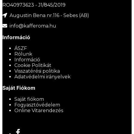
RO40973623 - J1/845/2019
Augustin Bena nr.116 - Sebes (AB)
info@kafferoma.hu
Információ
ÁSZF
Rólunk
Információ
Cookie Politikát
Visszatérési politika
Adatvédelmi irányelvek
Saját Fiókom
Saját fiókom
Fogyasztóvédelem
Online Vitarendezés