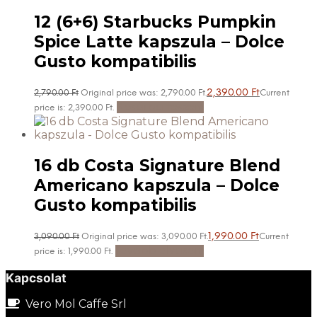
12 (6+6) Starbucks Pumpkin
Spice Latte kapszula – Dolce
Gusto kompatibilis
2,390.00
Ft
2,790.00
Ft
Original price was: 2,790.00 Ft.
Current
Kosárba teszem
price is: 2,390.00 Ft.
16 db Costa Signature Blend
Americano kapszula – Dolce
Gusto kompatibilis
1,990.00
Ft
3,090.00
Ft
Original price was: 3,090.00 Ft.
Current
Tovább olvasom
price is: 1,990.00 Ft.
Kapcsolat
Vero Mol Caffe Srl