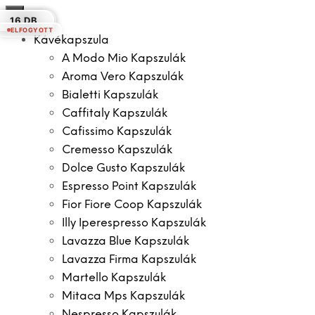
×
16 DB.
30 DB.
12 DB.
30 DB.
16 DB.
12 DB.
16 DB.
ELFOGYOTT
Kávékapszula
A Modo Mio Kapszulák
Aroma Vero Kapszulák
Bialetti Kapszulák
Caffitaly Kapszulák
Cafissimo Kapszulák
Cremesso Kapszulák
Dolce Gusto Kapszulák
Espresso Point Kapszulák
Fior Fiore Coop Kapszulák
Illy Iperespresso Kapszulák
Lavazza Blue Kapszulák
Lavazza Firma Kapszulák
Martello Kapszulák
Mitaca Mps Kapszulák
Nespresso Kapszulák