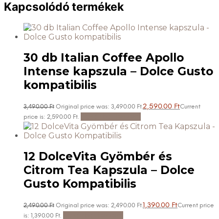
Kapcsolódó termékek
30 db Italian Coffee Apollo
Intense kapszula – Dolce Gusto
kompatibilis
2,590.00
Ft
3,490.00
Ft
Original price was: 3,490.00 Ft.
Current
Kosárba teszem
price is: 2,590.00 Ft.
12 DolceVita Gyömbér és
Citrom Tea Kapszula – Dolce
Gusto Kompatibilis
1,390.00
Ft
2,490.00
Ft
Original price was: 2,490.00 Ft.
Current price
Kosárba teszem
is: 1,390.00 Ft.