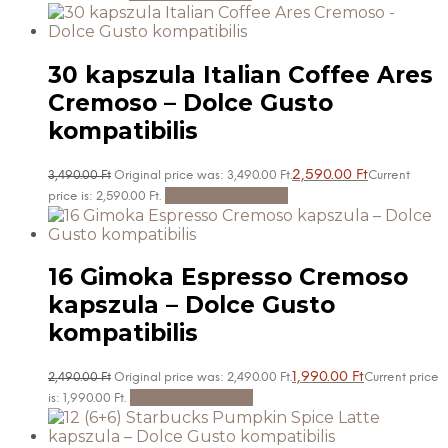
30 kapszula Italian Coffee Ares
Cremoso – Dolce Gusto
kompatibilis
2,590.00
Ft
3,490.00
Ft
Original price was: 3,490.00 Ft.
Current
Kosárba teszem
price is: 2,590.00 Ft.
16 Gimoka Espresso Cremoso
kapszula – Dolce Gusto
kompatibilis
1,990.00
Ft
2,490.00
Ft
Original price was: 2,490.00 Ft.
Current price
Kosárba teszem
is: 1,990.00 Ft.