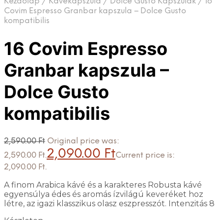
Kezdőlap
/
Kávékapszula
/
Dolce Gusto Kapszulák
/
16
Covim Espresso Granbar kapszula – Dolce Gusto
kompatibilis
16 Covim Espresso
Granbar kapszula –
Dolce Gusto
kompatibilis
2,590.00
Ft
Original price was:
2,090.00
Ft
2,590.00 Ft.
Current price is:
2,090.00 Ft.
A finom Arabica kávé és a karakteres Robusta kávé
egyensúlya édes és aromás ízvilágú keveréket hoz
létre, az igazi klasszikus olasz eszpresszót. Intenzitás 8