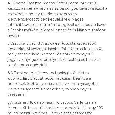
A 16 darab Tassimo Jacobs Caffè Crema Intenso XL
kapszula intenzív, aromás és bársonyos kávét varázsol a
csészédbe, amely tökéletes az erős és
kiegyensúlyozott ízek kedvelőinek. Magas
intenzitásával és sűrű krémrétegével ez a hosszú kávé
a Jacobs márkára jellemző energiát és kifinomultságot
nyújtja.
&Vaacute;logatott Arabica és Robusta kávébabok
keverékéből készül, a Jacobs Caffè Crema Intenso XL
mély étcsokoládé, karamell és pörkölt mogyor!3
jegyeivel nyűgöz le, amelyet telt textúra és hosszan
tartó aroma egészít ki.
&A Tassimo Intellibrew technológia tökéletes
kivonatolást biztosít, automatikusan beállítva a
hőmérsékletet, a nyomást és a víz mennyiségét a
kiegyensúlyozott íz érdekében, minden egyes
csészénél.
&A csomag 16 darab Tassimo Jacobs Caffè Crema
Intenso XL kapszulát tartalmaz, amely ideális egy 195
ml-es hosszú kávéhoz – a tökéletes eszpresszó