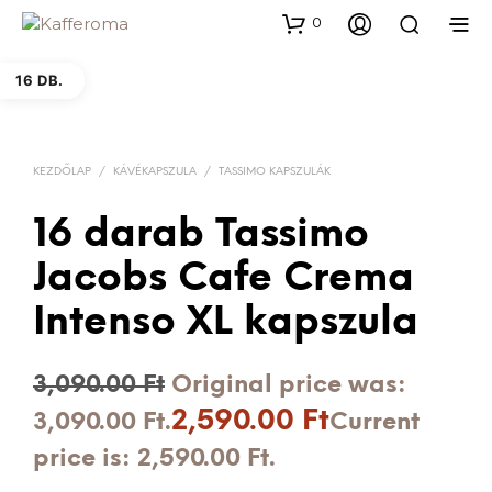
0
16 DB.
KEZDŐLAP
/
KÁVÉKAPSZULA
/
TASSIMO KAPSZULÁK
16 darab Tassimo
Jacobs Cafe Crema
Intenso XL kapszula
3,090.00
Ft
Original price was:
2,590.00
Ft
3,090.00 Ft.
Current
price is: 2,590.00 Ft.