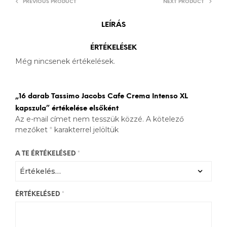
PREVIOUS PRODUCT
NEXT PRODUCT
LEÍRÁS
ÉRTÉKELÉSEK
Még nincsenek értékelések.
„16 darab Tassimo Jacobs Cafe Crema Intenso XL
kapszula” értékelése elsőként
Az e-mail címet nem tesszük közzé.
A kötelező
mezőket
*
karakterrel jelöltük
A TE ÉRTÉKELÉSED
*
ÉRTÉKELÉSED
*