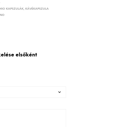
3
MIO KAPSZULÁK
,
KÁVÉKAPSZULA
ANO
elése elsőként