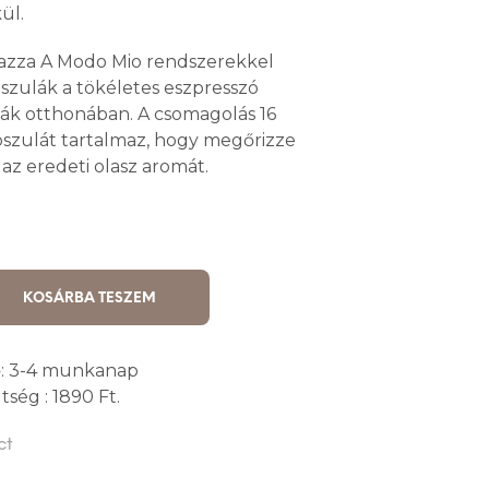
ül.
azza A Modo Mio rendszerekkel
pszulák a tökéletes eszpresszó
ják otthonában. A csomagolás 16
pszulát tartalmaz, hogy megőrizze
s az eredeti olasz aromát.
KOSÁRBA TESZEM
dő: 3-4 munkanap
tség : 1890 Ft.
ct