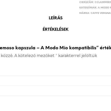
CIKKSZÁM:
CCLAMM08
KATEGÓRIÁK:
A MODO 
MÁRKA:
CAFFE VERGN
LEÍRÁS
ÉRTÉKELÉSEK
emoso kapszula – A Modo Mio kompatibilis” érték
 közzé.
A kötelező mezőket
*
karakterrel jelöltük