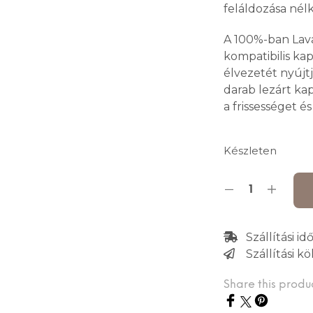
feláldozása nélk
A 100%-ban Lav
kompatibilis ka
élvezetét nyújt
darab lezárt ka
a frissességet é
Készleten
Szállítási i
Szállítási köl
Share this produ