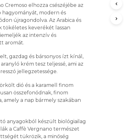
no Cremoso elhozza csészéjébe az
was:
is:
zó hagyományát, modern és
2,590.00 Ft.
1,990.00 Ft.
don újragondolva. Az Arabica és
 tökéletes keverékét lassan
iemeljék az intenzív és
tt aromát.
lt, gazdag és bársonyos ízt kínál,
aranyló krém tesz teljessé, ami az
resszó jellegzetessége.
örkölt dió és a karamell finom
kusan összefonódnak, finom
a, amely a nap bármely szakában
ó anyagokból készült biológiailag
lák a Caffè Vergnano természet
ettségét tükrözik, a minőség