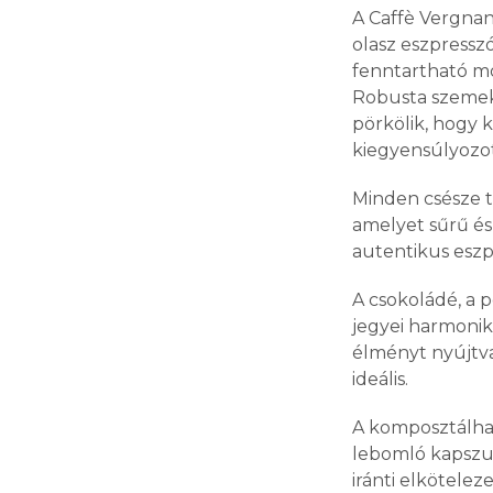
A Caffè Vergna
olasz eszpress
fenntartható mó
Robusta szemek
pörkölik, hogy k
kiegyensúlyozo
Minden csésze te
amelyet sűrű és 
autentikus eszp
A csokoládé, a p
jegyei harmoni
élményt nyújtv
ideális.
A komposztálhat
lebomló kapszu
iránti elkötelez