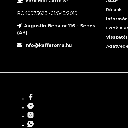
ÁSZF
Vero Mol Caffe Srl
Rólunk
RO40973623 - J1/845/2019
Informác
Augustin Bena nr.116 - Sebes
Cookie Po
(AB)
Visszatér
info@kafferoma.hu
Adatvéde