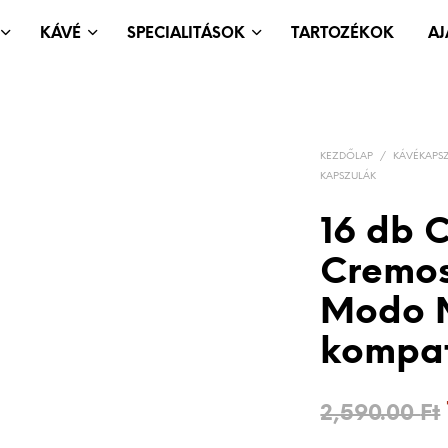
KÁVÉ
SPECIALITÁSOK
TARTOZÉKOK
A
KEZDŐLAP
/
KÁVÉKAPS
KAPSZULÁK
16 db 
Cremos
Modo 
kompat
2,590.00
Ft