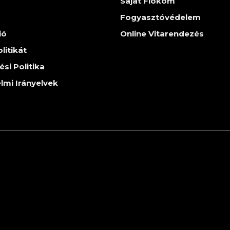
Saját Fiókom
Fogyasztóvédelem
ió
Online Vitarendezés
litikát
ési Politika
lmi Irányelvek