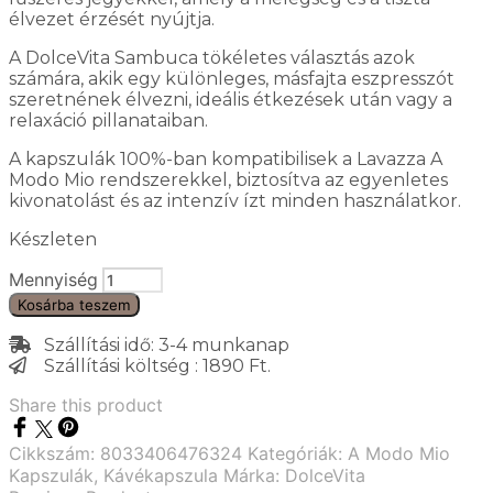
élvezet érzését nyújtja.
A DolceVita Sambuca tökéletes választás azok
számára, akik egy különleges, másfajta eszpresszót
szeretnének élvezni, ideális étkezések után vagy a
relaxáció pillanataiban.
A kapszulák 100%-ban kompatibilisek a Lavazza A
Modo Mio rendszerekkel, biztosítva az egyenletes
kivonatolást és az intenzív ízt minden használatkor.
Készleten
Mennyiség
Kosárba teszem
Szállítási idő: 3-4 munkanap
Szállítási költség : 1890 Ft.
Share this product
Cikkszám:
8033406476324
Kategóriák:
A Modo Mio
Kapszulák
,
Kávékapszula
Márka:
DolceVita