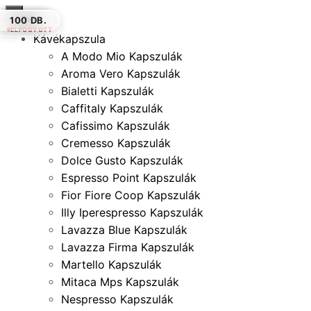
×
16 DB.
100 DB.
12 DB.
12 DB.
16 DB.
16 DB.
100 DB.
ELFOGYOTT
Kávékapszula
A Modo Mio Kapszulák
Aroma Vero Kapszulák
Bialetti Kapszulák
Caffitaly Kapszulák
Cafissimo Kapszulák
Cremesso Kapszulák
Dolce Gusto Kapszulák
Espresso Point Kapszulák
Fior Fiore Coop Kapszulák
Illy Iperespresso Kapszulák
Lavazza Blue Kapszulák
Lavazza Firma Kapszulák
Martello Kapszulák
Mitaca Mps Kapszulák
Nespresso Kapszulák