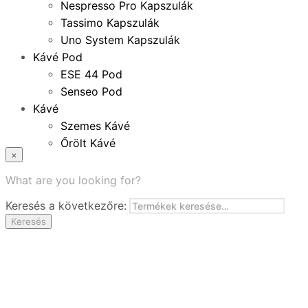
Nespresso Pro Kapszulák
Tassimo Kapszulák
Uno System Kapszulák
Kávé Pod
ESE 44 Pod
Senseo Pod
Kávé
Szemes Kávé
Őrölt Kávé
×
Specialitások
Instant Kávé
What are you looking for?
Instant Italok
Keresés a következőre:
Zacskó Tea
Keresés
Tartozékok
Ajánlatok