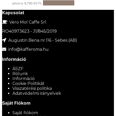
Kosárba teszem
price is: 8,790.00 Ft.
Kapcsolat
Vero Mol Caffe Srl
RO40973623 - J1/845/2019
Augustin Bena nr.116 - Sebes (AB)
info@kafferoma.hu
Információ
ÁSZF
Rólunk
Információ
Cookie Politikát
Visszatérési politika
Adatvédelmi irányelvek
Saját Fiókom
Saját fiókom