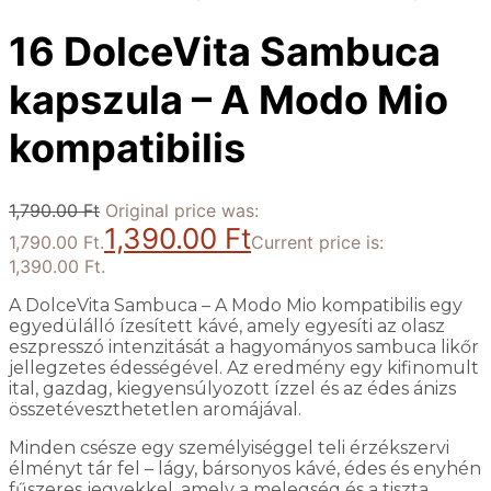
16 DolceVita Sambuca
kapszula – A Modo Mio
kompatibilis
1,790.00
Ft
Original price was:
1,390.00
Ft
1,790.00 Ft.
Current price is:
1,390.00 Ft.
A DolceVita Sambuca – A Modo Mio kompatibilis egy
egyedülálló ízesített kávé, amely egyesíti az olasz
eszpresszó intenzitását a hagyományos sambuca likőr
jellegzetes édességével. Az eredmény egy kifinomult
ital, gazdag, kiegyensúlyozott ízzel és az édes ánizs
összetéveszthetetlen aromájával.
Minden csésze egy személyiséggel teli érzékszervi
élményt tár fel – lágy, bársonyos kávé, édes és enyhén
fűszeres jegyekkel, amely a melegség és a tiszta