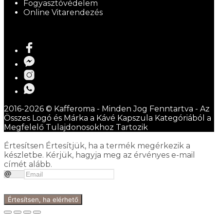
Fogyasztóvédelem
Online Vitarendezés
2016-2026 © Kafferoma - Minden Jog Fenntartva - Az
Összes Logó és Márka a Kávé Kapszula Kategóriából a
Megfelelő Tulajdonosokhoz Tartozik
Értesítsen
Értesítjük, ha a termék megérkezik a
készletbe. Kérjük, hagyja meg az érvényes e-mail
címét alább.
Értesítsen, ha elérhető