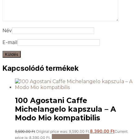
Név
E-mail
Kapcsolódó termékek
100 Agostani Caffe
Michelangelo kapszula – A
Modo Mio kompatibilis
8,390.00
Ft
9,590.00
Ft
Original price was: 9,590.00 Ft.
Current
Kosárba teszem
price is: 8,390.00 Ft.