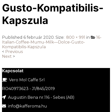
Gusto-Kompatibilis-
Kapszula
Published
6 február 2020
. Size:
800 × 991
in
16-
Italian-Coffee-Mumu-Milk—Dolce-Gusto-
Kompatibilis-Kapszula
<
Previous
Next
>
Kapcsolat
Vero Mol Caffe Srl
RO40973623 - J1/845/2019
Augustin Bena nr.116 - Sebes (AB)
info@kafferoma.hu