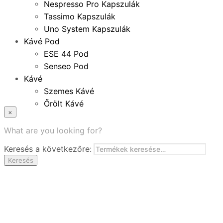
Nespresso Pro Kapszulák
Tassimo Kapszulák
Uno System Kapszulák
Kávé Pod
ESE 44 Pod
Senseo Pod
Kávé
Szemes Kávé
Őrölt Kávé
×
Specialitások
Instant Kávé
What are you looking for?
Instant Italok
Keresés a következőre:
Zacskó Tea
Keresés
Tartozékok
Ajánlatok