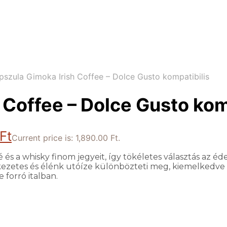
pszula Gimoka Irish Coffee – Dolce Gusto kompatibilis
 Coffee – Dolce Gusto kom
Ft
Current price is: 1,890.00 Ft.
é és a whisky finom jegyeit, így tökéletes választás az é
ékezetes és élénk utóíze különbözteti meg, kiemelkedve 
 forró italban.