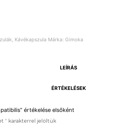
zulák
,
Kávékapszula
Márka:
Gimoka
LEÍRÁS
ÉRTÉKELÉSEK
atibilis” értékelése elsőként
et
*
karakterrel jelöltük