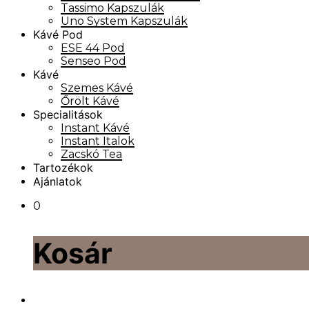
Tassimo Kapszulák
Uno System Kapszulák
Kávé Pod
ESE 44 Pod
Senseo Pod
Kávé
Szemes Kávé
Őrölt Kávé
Specialitások
Instant Kávé
Instant Italok
Zacskó Tea
Tartozékok
Ajánlatok
0
Kosár