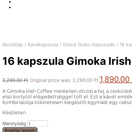
Kezdőlap
/
Kávékapszula
/
Dolce Gusto Kapszulák
/
16 ka
16 kapszula Gimoka Irish
1,890.00
2,290.00
Ft
Original price was: 2,290.00 Ft.
A Gimoka Irish Coffee mesterien ötvözi a tej, a csokolád
első kortytól elégedettséggel tölt el. Ezt a kávét eml
kombinációja tökéletesen kiegészíti egymást egy csésze
Készleten
Mennyiség
Kosárba teszem