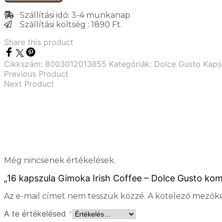
Szállítási idő: 3-4 munkanap
Szállítási költség : 1890 Ft.
Share this product
Cikkszám:
8003012013855
Kategóriák:
Dolce Gusto Kaps
Previous Product
Next Product
Még nincsenek értékelések.
„16 kapszula Gimoka Irish Coffee – Dolce Gusto komp
Az e-mail címet nem tesszük közzé.
A kötelező mezők
A te értékelésed
*