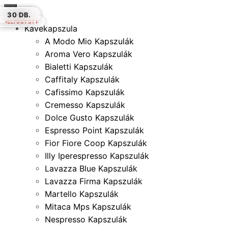
×
16 DB.
30 DB.
16 DB.
12 DB.
16 DB.
16 DB.
30 DB.
ELFOGYOTT
ELFOGYOTT
ELFOGYOTT
Kávékapszula
A Modo Mio Kapszulák
Aroma Vero Kapszulák
Bialetti Kapszulák
Caffitaly Kapszulák
Cafissimo Kapszulák
Cremesso Kapszulák
Dolce Gusto Kapszulák
Espresso Point Kapszulák
Fior Fiore Coop Kapszulák
Illy Iperespresso Kapszulák
Lavazza Blue Kapszulák
Lavazza Firma Kapszulák
Martello Kapszulák
Mitaca Mps Kapszulák
Nespresso Kapszulák