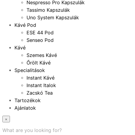
Nespresso Pro Kapszulák
Tassimo Kapszulák
Uno System Kapszulák
Kávé Pod
ESE 44 Pod
Senseo Pod
Kávé
Szemes Kávé
Őrölt Kávé
Specialitások
Instant Kávé
Instant Italok
Zacskó Tea
Tartozékok
Ajánlatok
×
What are you looking for?